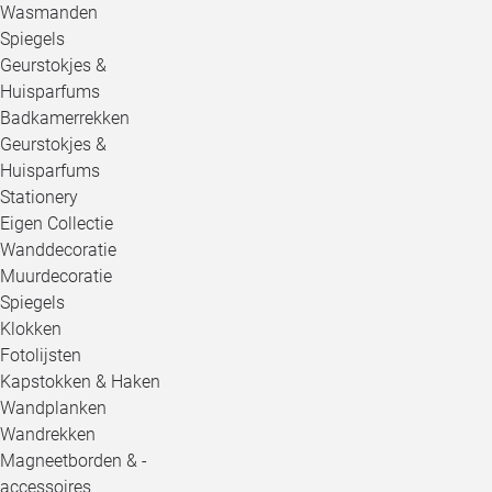
Wasmanden
Spiegels
Geurstokjes &
Huisparfums
Badkamerrekken
Geurstokjes &
Huisparfums
Stationery
Eigen Collectie
Wanddecoratie
Muurdecoratie
Spiegels
Klokken
Fotolijsten
Kapstokken & Haken
Wandplanken
Wandrekken
Magneetborden & -
accessoires