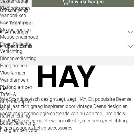
Vakkenkasten
In winkelwagen
Kledingkasten
Omschrijving
Wandrekken
Nachtkastjes
Toon meer
Meubelhoezen
Afmetingen
Meubelonderhoud
Eigen Collectie
Specificaties
Verlichting
Binnenverlichting
Hanglampen
Vloerlampen
Wandlampen
Plafondlampen
HAY
Tafel- &
Wie Scandinavisch design zegt, zegt HAY. Dit populaire Deense
Bureaulampen
label laat zich graag inspireren door vintage Deens design en
Spots
voegt er de technologie en trends van nu aan toe. Inmiddels
Railverlichting
biedt HAY een complete wooncollectie; meubelen, verlichting,
Buitenverlichting
kleden, woontextiel en accessoires.
Hanglampen voor