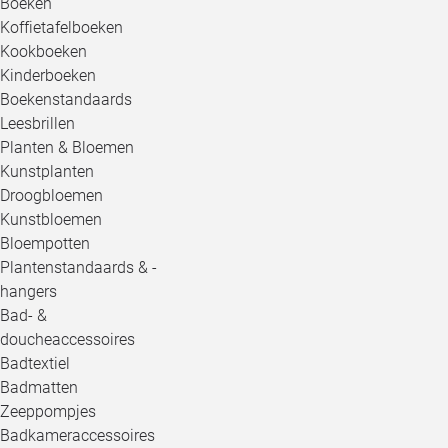
Boeken
Koffietafelboeken
Kookboeken
Kinderboeken
Boekenstandaards
Leesbrillen
Planten & Bloemen
Kunstplanten
Droogbloemen
Kunstbloemen
Bloempotten
Plantenstandaards & -
hangers
Bad- &
doucheaccessoires
Badtextiel
Badmatten
Zeeppompjes
Badkameraccessoires