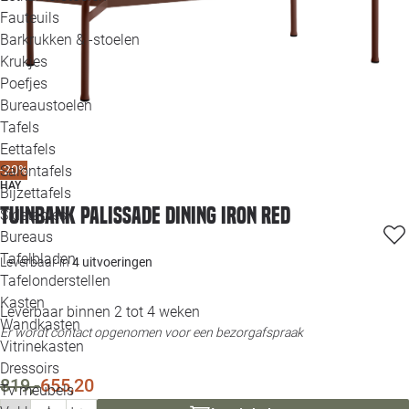
Loo
Fauteuils
Barkrukken & -stoelen
Krukjes
Loo
Poefjes
Bureaustoelen
Loo
Tafels
Eettafels
Loo
-20%
Salontafels
HAY
Bijzettafels
Loo
Tuinbank Palissade Dining iron red
Sidetables
Bureaus
Tafelbladen
Leverbaar in
4 uitvoeringen
Alle 
Tafelonderstellen
Kasten
Leverbaar binnen 2 tot 4 weken
Wandkasten
Er wordt contact opgenomen voor een bezorgafspraak
Vitrinekasten
Dressoirs
819,-
655,20
Tv meubels