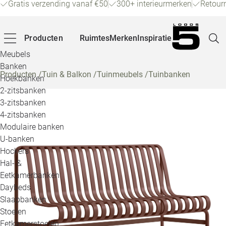
Gratis verzending vanaf €50
300+ interieurmerken
Retour
Producten
Ruimtes
Merken
Inspiratie
Meubels
Banken
Producten
/
Tuin & Balkon
/
Tuinmeubels
/
Tuinbanken
Hoekbanken
Pagina
2-zitsbanken
3-zitsbanken
4-zitsbanken
Winke
Modulaire banken
U-banken
Klant
Hockers
Hal- &
Veelg
Eetkamerbanken
Daybeds
Openin
Slaapbanken
Loo
Stoelen
Eetkamerstoelen