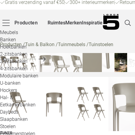
Gratis verzending vanaf €50
300+ interieurmerken
Retour
Producten
Ruimtes
Merken
Inspiratie
Meubels
Banken
Producten
/
Tuin & Balkon
/
Tuinmeubels
/
Tuinstoelen
Hoekbanken
Pagina
2-zitsbanken
3-zitsbanken
4-zitsbanken
Winke
Modulaire banken
U-banken
Klant
Hockers
Hal- &
Veelg
Eetkamerbanken
Daybeds
Openin
Slaapbanken
Loo
Stoelen
Eetkamerstoelen
ZUIVER