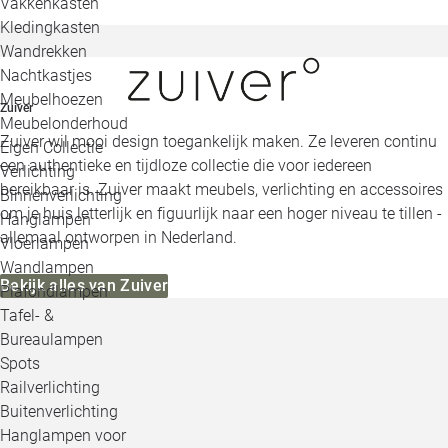
Vakkenkasten
Kledingkasten
Wandrekken
Nachtkastjes
Meubelhoezen
Zuiver
Meubelonderhoud
Zuiver wil mooi design toegankelijk maken. Ze leveren continu
Eigen Collectie
een authentieke en tijdloze collectie die voor iedereen
Verlichting
bereikbaar is. Zuiver maakt meubels, verlichting en accessoires
Binnenverlichting
om je huis letterlijk en figuurlijk naar een hoger niveau te tillen -
Hanglampen
allemaal ontworpen in Nederland.
Vloerlampen
Wandlampen
Bekijk alles van Zuiver
Plafondlampen
Tafel- &
Bureaulampen
Spots
Railverlichting
Buitenverlichting
Hanglampen voor