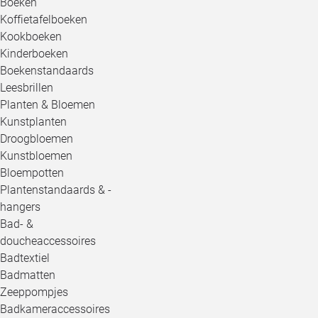
Boeken
Koffietafelboeken
Kookboeken
Kinderboeken
Boekenstandaards
Leesbrillen
Planten & Bloemen
Kunstplanten
Droogbloemen
Kunstbloemen
Bloempotten
Plantenstandaards & -
hangers
Bad- &
doucheaccessoires
Badtextiel
Badmatten
Zeeppompjes
Badkameraccessoires