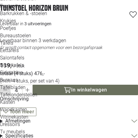
Loo
Fauteuils
Tuinstoel Horizon bruin
Barkrukken & -stoelen
Krukjes
Loo
Leverbaar in
3 uitvoeringen
Poefjes
Bureaustoelen
Loo
Leverbaar binnen 3 werkdagen
Tafels
Er wordt contact opgenomen voor een bezorgafspraak
Eettafels
Loo
Salontafels
119,-
Bijzettafels
/ stuk
Loo
Sidetables
totaal (4 stuks) 476,-
Bureaus
(min. 4 stuks, per set van 4)
Tafelbladen
In winkelwagen
Alle 
Tafelonderstellen
Omschrijving
Kasten
Wandkasten
Toon meer
Vitrinekasten
Afmetingen
Dressoirs
Tv meubels
Specificaties