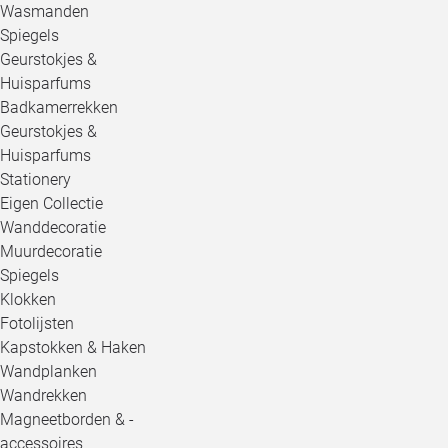
Wasmanden
Spiegels
Geurstokjes &
Huisparfums
Badkamerrekken
Geurstokjes &
Huisparfums
Stationery
Eigen Collectie
Wanddecoratie
Muurdecoratie
Spiegels
Klokken
Fotolijsten
Kapstokken & Haken
Wandplanken
Wandrekken
Magneetborden & -
accessoires