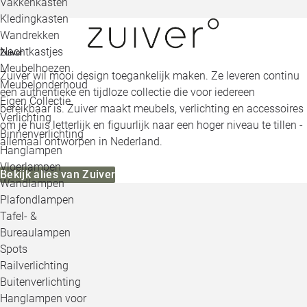
Vakkenkasten
Kledingkasten
Wandrekken
Nachtkastjes
Zuiver
Meubelhoezen
Zuiver wil mooi design toegankelijk maken. Ze leveren continu
Meubelonderhoud
een authentieke en tijdloze collectie die voor iedereen
Eigen Collectie
bereikbaar is. Zuiver maakt meubels, verlichting en accessoires
Verlichting
om je huis letterlijk en figuurlijk naar een hoger niveau te tillen -
Binnenverlichting
allemaal ontworpen in Nederland.
Hanglampen
Vloerlampen
Bekijk alles van Zuiver
Wandlampen
Plafondlampen
Tafel- &
Bureaulampen
Spots
Railverlichting
Buitenverlichting
Hanglampen voor