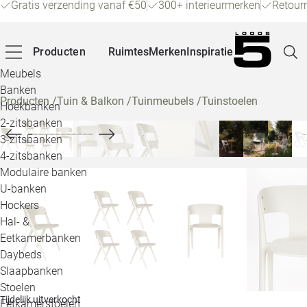
Gratis verzending vanaf €50
300+ interieurmerken
Retour
Producten
Ruimtes
Merken
Inspiratie
Meubels
Banken
Producten
/
Tuin & Balkon
/
Tuinmeubels
/
Tuinstoelen
Hoekbanken
Pagina
2-zitsbanken
3-zitsbanken
4-zitsbanken
Winke
Modulaire banken
U-banken
Klant
Hockers
Hal- &
Veelg
Eetkamerbanken
Daybeds
Openin
Slaapbanken
Loo
Stoelen
Tijdelijk uitverkocht
Eetkamerstoelen