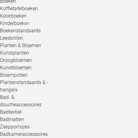
Boeken
Koffietafelboeken
Kookboeken
Kinderboeken
Boekenstandaards
Leesbrillen
Planten & Bloemen
Kunstplanten
Droogbloemen
Kunstbloemen
Bloempotten
Plantenstandaards & -
hangers
Bad- &
doucheaccessoires
Badtextiel
Badmatten
Zeeppompjes
Badkameraccessoires