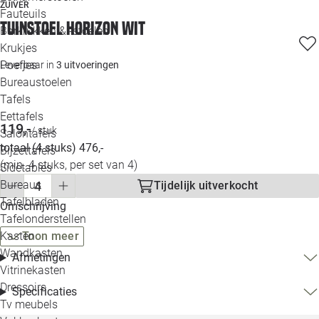
ZUIVER
Loo
Fauteuils
Tuinstoel Horizon wit
Barkrukken & -stoelen
Krukjes
Loo
Poefjes
Leverbaar in
3 uitvoeringen
Bureaustoelen
Loo
Tafels
Eettafels
Loo
119,-
/ stuk
Salontafels
totaal (4 stuks) 476,-
Bijzettafels
Loo
(min. 4 stuks, per set van 4)
Sidetables
(out
Bureaus
Tijdelijk uitverkocht
Tafelbladen
Omschrijving
Alle 
Tafelonderstellen
Kasten
Toon meer
Wandkasten
Afmetingen
Vitrinekasten
Dressoirs
Specificaties
Tv meubels