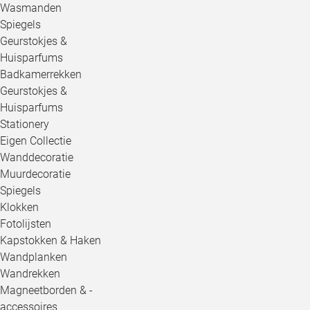
Wasmanden
Spiegels
Geurstokjes &
Huisparfums
Badkamerrekken
Geurstokjes &
Huisparfums
Stationery
Eigen Collectie
Wanddecoratie
Muurdecoratie
Spiegels
Klokken
Fotolijsten
Kapstokken & Haken
Wandplanken
Wandrekken
Magneetborden & -
accessoires