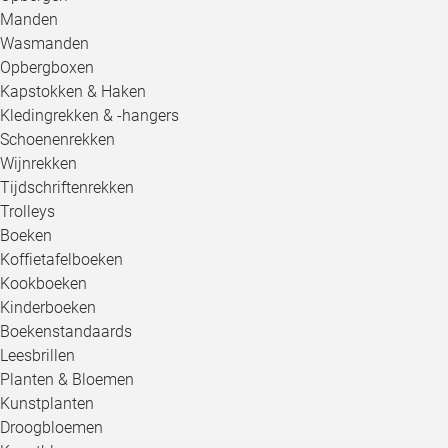
Manden
Wasmanden
Opbergboxen
Kapstokken & Haken
Kledingrekken & -hangers
Schoenenrekken
Wijnrekken
Tijdschriftenrekken
Trolleys
Boeken
Koffietafelboeken
Kookboeken
Kinderboeken
Boekenstandaards
Leesbrillen
Planten & Bloemen
Kunstplanten
Droogbloemen