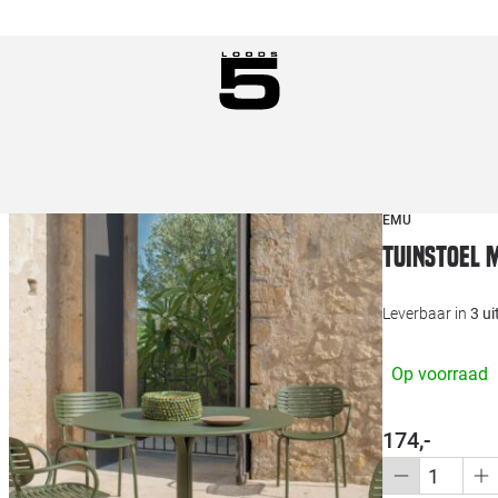
EMU
Tuinstoel 
Leverbaar in
3 u
Op voorraad
174,-