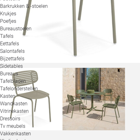
Barkrukken & -stoelen
Krukjes
Poefjes
Bureaustoelen
Tafels
Eettafels
Salontafels
Bijzettafels
Sidetables
Bureaus
Tafelbladen
Tafelonderstellen
Kasten
Wandkasten
Vitrinekasten
Dressoirs
Tv meubels
Vakkenkasten