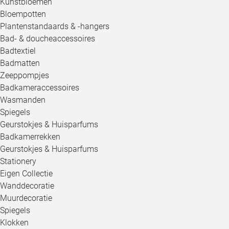
Kunstbloemen
Bloempotten
Plantenstandaards & -hangers
Bad- & doucheaccessoires
Badtextiel
Badmatten
Zeeppompjes
Badkameraccessoires
Wasmanden
Spiegels
Geurstokjes & Huisparfums
Badkamerrekken
Geurstokjes & Huisparfums
Stationery
Eigen Collectie
Wanddecoratie
Muurdecoratie
Spiegels
Klokken