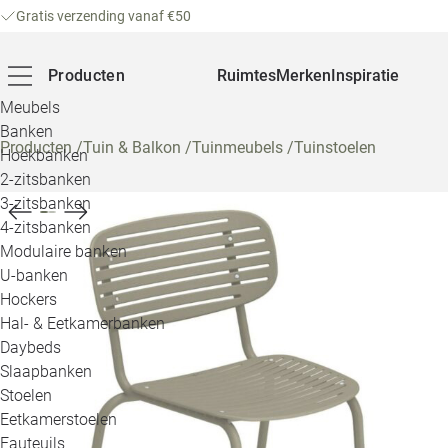
Gratis verzending vanaf €50
Producten
Ruimtes
Merken
Inspiratie
Meubels
Banken
Producten
/
Tuin & Balkon
/
Tuinmeubels
/
Tuinstoelen
Hoekbanken
2-zitsbanken
3-zitsbanken
4-zitsbanken
Modulaire banken
U-banken
Hockers
Hal- & Eetkamerbanken
Daybeds
Slaapbanken
Stoelen
Eetkamerstoelen
Fauteuils