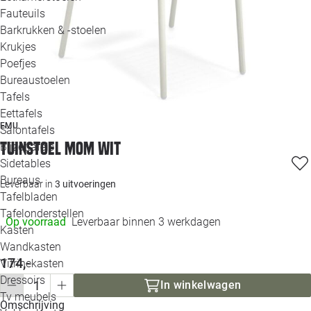
Loo
Fauteuils
Barkrukken & -stoelen
Krukjes
Loo
Poefjes
Bureaustoelen
Loo
Tafels
Eettafels
Loo
EMU
Salontafels
Tuinstoel Mom wit
Bijzettafels
Loo
Sidetables
(out
Bureaus
Leverbaar in
3 uitvoeringen
Tafelbladen
Alle 
Tafelonderstellen
Op voorraad
Leverbaar binnen 3 werkdagen
Kasten
Wandkasten
174,-
Vitrinekasten
Dressoirs
In winkelwagen
Tv meubels
Omschrijving