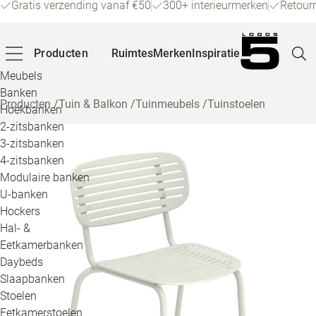
Gratis verzending vanaf €50
300+ interieurmerken
Retour
Producten
Ruimtes
Merken
Inspiratie
Meubels
Banken
Producten
/
Tuin & Balkon
/
Tuinmeubels
/
Tuinstoelen
Hoekbanken
Pagina
2-zitsbanken
3-zitsbanken
4-zitsbanken
Winke
Modulaire banken
U-banken
Klant
Hockers
Hal- &
Veelg
Eetkamerbanken
Daybeds
Openin
Slaapbanken
Loo
Stoelen
Eetkamerstoelen