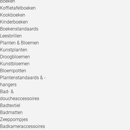
Boeken
Koffietafelboeken
Kookboeken
Kinderboeken
Boekenstandaards
Leesbrillen
Planten & Bloemen
Kunstplanten
Droogbloemen
Kunstbloemen
Bloempotten
Plantenstandaards & -
hangers
Bad- &
doucheaccessoires
Badtextiel
Badmatten
Zeeppompjes
Badkameraccessoires