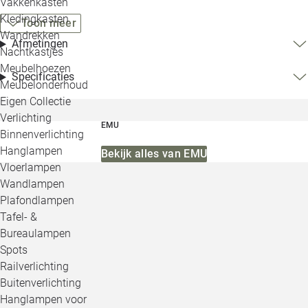
Vakkenkasten
Kledingkasten
Toon meer
Wandrekken
Afmetingen
Nachtkastjes
Meubelhoezen
Specificaties
Meubelonderhoud
Eigen Collectie
Verlichting
EMU
Binnenverlichting
Hanglampen
Bekijk alles van EMU
Vloerlampen
Wandlampen
Plafondlampen
Tafel- &
Bureaulampen
Spots
Railverlichting
Buitenverlichting
Hanglampen voor