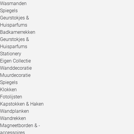
Wasmanden
Spiegels
Geurstokjes &
Huisparfums
Badkamerrekken
Geurstokjes &
Huisparfums
Stationery
Eigen Collectie
Wanddecoratie
Muurdecoratie
Spiegels
Klokken
Fotolijsten
Kapstokken & Haken
Wandplanken
Wandrekken
Magneetborden & -
accessoires