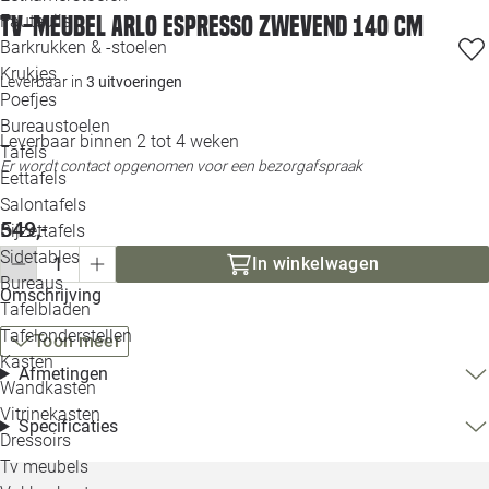
Loo
Tv-meubel Arlo Espresso Zwevend 140 cm
Fauteuils
Barkrukken & -stoelen
Krukjes
Loo
Leverbaar in
3 uitvoeringen
Poefjes
Bureaustoelen
Loo
Leverbaar binnen 2 tot 4 weken
Tafels
Er wordt contact opgenomen voor een bezorgafspraak
Eettafels
Loo
Salontafels
549,-
Bijzettafels
Loo
Sidetables
In winkelwagen
Bureaus
Omschrijving
Tafelbladen
Alle 
Tafelonderstellen
Toon meer
Kasten
Afmetingen
Wandkasten
Vitrinekasten
Specificaties
Dressoirs
Tv meubels