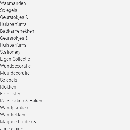
Wasmanden
Spiegels
Geurstokjes &
Huisparfums
Badkamerrekken
Geurstokjes &
Huisparfums
Stationery
Eigen Collectie
Wanddecoratie
Muurdecoratie
Spiegels
Klokken
Fotolijsten
Kapstokken & Haken
Wandplanken
Wandrekken
Magneetborden & -
accessoires