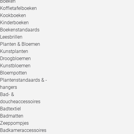
Boeken
Koffietafelboeken
Kookboeken
Kinderboeken
Boekenstandaards
Leesbrillen
Planten & Bloemen
Kunstplanten
Droogbloemen
Kunstbloemen
Bloempotten
Plantenstandaards & -
hangers
Bad- &
doucheaccessoires
Badtextiel
Badmatten
Zeeppompjes
Badkameraccessoires