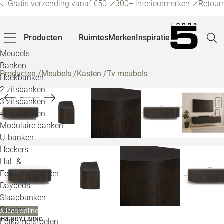
Gratis verzending vanaf €50
300+ interieurmerken
Retour
Producten
Ruimtes
Merken
Inspiratie
Meubels
Banken
Producten
/
Meubels
/
Kasten
/
Tv meubels
Hoekbanken
Pagina
2-zitsbanken
3-zitsbanken
4-zitsbanken
Winke
Modulaire banken
U-banken
Klant
Hockers
Hal- &
Veelg
Eetkamerbanken
Daybeds
Openin
Slaapbanken
Loo
Stoelen
Alleen online
TRENDY LIVING
Eetkamerstoelen