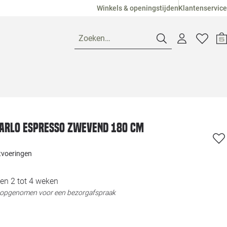
Winkels & openingstijden
Klantenservice
Zoeken…
Openingstijden
Pagina suggesties
Loods 5 Ame
Arlo Espresso Zwevend 180 cm
Winkels
Loods 5 Dui
itvoeringen
Klantenservice
Loods 5 Maas
en 2 tot 4 weken
t opgenomen voor een bezorgafspraak
Veelgestelde vragen
Loods 5 Slie