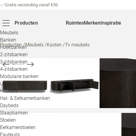
Gratis verzending vanaf €50
Producten
Ruimtes
Merken
Inspiratie
Meubels
Banken
Producten
/
Meubels
/
Kasten
/
Tv meubels
Hoekbanken
2-zitsbanken
3-zitsbanken
4-zitsbanken
Modulaire banken
U-banken
Hockers
Hal- & Eetkamerbanken
Daybeds
Slaapbanken
Stoelen
Eetkamerstoelen
Fauteuils