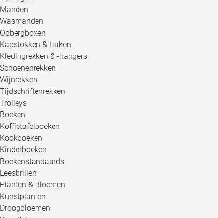
Manden
Wasmanden
Opbergboxen
Kapstokken & Haken
Kledingrekken & -hangers
Schoenenrekken
Wijnrekken
Tijdschriftenrekken
Trolleys
Boeken
Koffietafelboeken
Kookboeken
Kinderboeken
Boekenstandaards
Leesbrillen
Planten & Bloemen
Kunstplanten
Droogbloemen