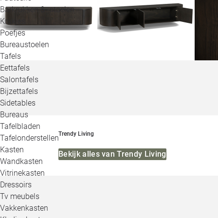
Barkrukken & -stoelen
Krukjes
Poefjes
Bureaustoelen
Tafels
Eettafels
Salontafels
Bijzettafels
Sidetables
Bureaus
Tafelbladen
Trendy Living
Tafelonderstellen
Kasten
Bekijk alles van Trendy Living
Wandkasten
Vitrinekasten
Dressoirs
Tv meubels
Vakkenkasten