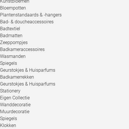
Kunstbloemen
Bloempotten
Plantenstandaards & -hangers
Bad- & doucheaccessoires
Badtextiel
Badmatten
Zeeppompjes
Badkameraccessoires
Wasmanden
Spiegels
Geurstokjes & Huisparfums
Badkamerrekken
Geurstokjes & Huisparfums
Stationery
Eigen Collectie
Wanddecoratie
Muurdecoratie
Spiegels
Klokken