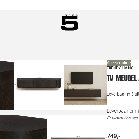
Alleen online
TRENDY LIVING
Tv-meubel 
Leverbaar in
3 u
Leverbaar binn
Er wordt contac
749,-