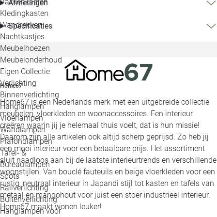
Vakkenkasten
Afmetingen
Kledingkasten
Wandrekken
Specificaties
Nachtkastjes
Meubelhoezen
Meubelonderhoud
Eigen Collectie
Verlichting
Home67
Binnenverlichting
Home67 is een Nederlands merk met een uitgebreide collectie
Hanglampen
meubelen, vloerkleden en woonaccessoires. Een interieur
Vloerlampen
creëren waarin jij je helemaal thuis voelt, dat is hun missie!
Wandlampen
Daarom zijn alle artikelen ook altijd scherp geprijsd. Zo heb jij
Plafondlampen
een mooi interieur voor een betaalbare prijs. Het assortiment
Tafel- &
sluit naadloos aan bij de laatste interieurtrends en verschillende
Bureaulampen
woonstijlen. Van bouclé fauteuils en beige vloerkleden voor een
Spots
rustig, neutraal interieur in Japandi stijl tot kasten en tafels van
Railverlichting
metaal en mangohout voor juist een stoer industrieel interieur.
Buitenverlichting
Home67 maakt wonen leuker!
Hanglampen voor