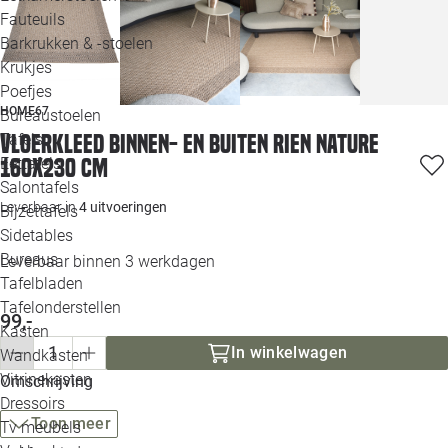
Loo
Fauteuils
Barkrukken & -stoelen
Krukjes
Loo
Poefjes
HOME67
Bureaustoelen
Loo
Vloerkleed binnen- en buiten Rien nature
Tafels
160x230 cm
Eettafels
Loo
Salontafels
Leverbaar in
4 uitvoeringen
Bijzettafels
Loo
Sidetables
(out
Bureaus
Leverbaar binnen 3 werkdagen
Tafelbladen
Alle 
Tafelonderstellen
99,-
Kasten
In winkelwagen
Wandkasten
Vitrinekasten
Omschrijving
Dressoirs
Toon meer
Tv meubels