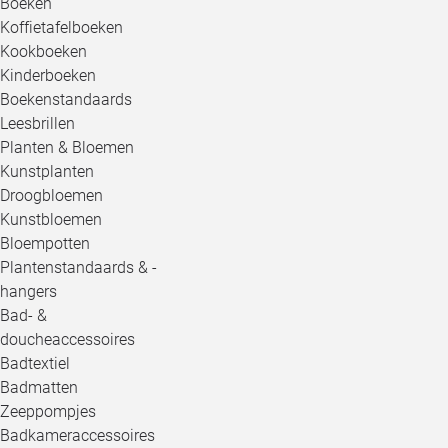
Boeken
Koffietafelboeken
Kookboeken
Kinderboeken
Boekenstandaards
Leesbrillen
Planten & Bloemen
Kunstplanten
Droogbloemen
Kunstbloemen
Bloempotten
Plantenstandaards & -
hangers
Bad- &
doucheaccessoires
Badtextiel
Badmatten
Zeeppompjes
Badkameraccessoires