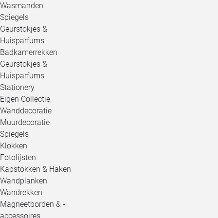
Wasmanden
Spiegels
Geurstokjes &
Huisparfums
Badkamerrekken
Geurstokjes &
Huisparfums
Stationery
Eigen Collectie
Wanddecoratie
Muurdecoratie
Spiegels
Klokken
Fotolijsten
Kapstokken & Haken
Wandplanken
Wandrekken
Magneetborden & -
accessoires