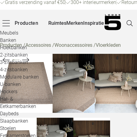
Gratis verzending vanaf €50
300+ interieurmerken
Retour
Producten
Ruimtes
Merken
Inspiratie
Meubels
Banken
Producten
/
Accessoires
/
Woonaccessoires
/
Vloerkleden
Hoekbanken
Pagina
2-zitsbanken
3-zitsbanken
4-zitsbanken
Winke
Modulaire banken
U-banken
Klant
Hockers
Hal- &
Veelg
Eetkamerbanken
Daybeds
Openin
Slaapbanken
Loo
Stoelen
Eetkamerstoelen