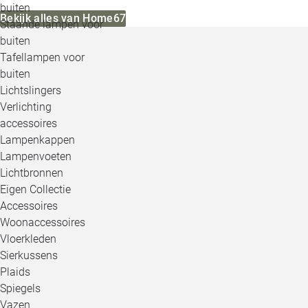
buiten
Bekijk alles van Home67
Staande lampen voor
buiten
Tafellampen voor
buiten
Lichtslingers
Verlichting
accessoires
Lampenkappen
Lampenvoeten
Lichtbronnen
Eigen Collectie
Accessoires
Woonaccessoires
Vloerkleden
Sierkussens
Plaids
Spiegels
Vazen