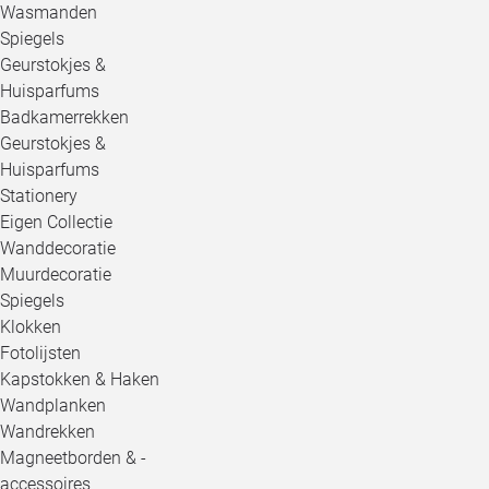
Wasmanden
Spiegels
Geurstokjes &
Huisparfums
Badkamerrekken
Geurstokjes &
Huisparfums
Stationery
Eigen Collectie
Wanddecoratie
Muurdecoratie
Spiegels
Klokken
Fotolijsten
Kapstokken & Haken
Wandplanken
Wandrekken
Magneetborden & -
accessoires