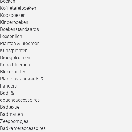
Boeken
Koffietafelboeken
Kookboeken
Kinderboeken
Boekenstandaards
Leesbrillen
Planten & Bloemen
Kunstplanten
Droogbloemen
Kunstbloemen
Bloempotten
Plantenstandaards & -
hangers
Bad- &
doucheaccessoires
Badtextiel
Badmatten
Zeeppompjes
Badkameraccessoires