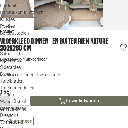
Loo
Fauteuils
Barkrukken & -stoelen
Krukjes
Loo
Poefjes
HOME67
Bureaustoelen
Loo
Vloerkleed binnen- en buiten Rien nature
Tafels
200x280 cm
Eettafels
Loo
Salontafels
Leverbaar in
4 uitvoeringen
Bijzettafels
Loo
Sidetables
Bureaus
Leverbaar binnen 3 werkdagen
Tafelbladen
Alle 
Tafelonderstellen
155,-
Kasten
In winkelwagen
Wandkasten
Vitrinekasten
Omschrijving
Dressoirs
Toon meer
Tv meubels