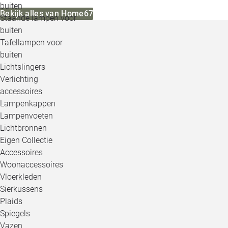
buiten
Bekijk alles van Home67
Staande lampen voor
buiten
Tafellampen voor
buiten
Lichtslingers
Verlichting
accessoires
Lampenkappen
Lampenvoeten
Lichtbronnen
Eigen Collectie
Accessoires
Woonaccessoires
Vloerkleden
Sierkussens
Plaids
Spiegels
Vazen