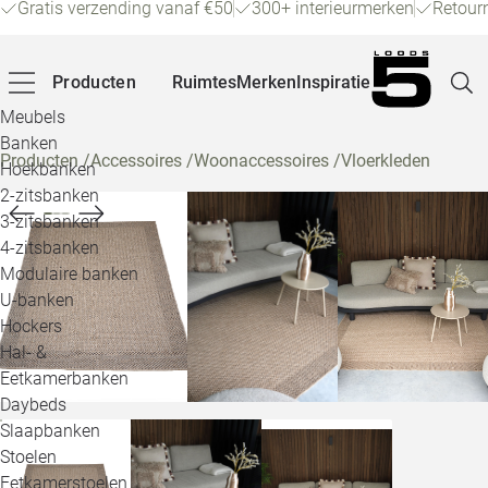
Gratis verzending vanaf €50
300+ interieurmerken
Retour
Producten
Ruimtes
Merken
Inspiratie
Meubels
Banken
Producten
/
Accessoires
/
Woonaccessoires
/
Vloerkleden
Hoekbanken
Pagina
2-zitsbanken
3-zitsbanken
4-zitsbanken
Winke
Modulaire banken
U-banken
Klant
Hockers
Hal- &
Veelg
Eetkamerbanken
Daybeds
Openin
Slaapbanken
Loo
Stoelen
Eetkamerstoelen