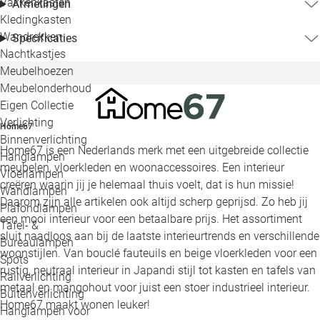
Vakkenkasten
Afmetingen
Kledingkasten
Wandrekken
Specificaties
Nachtkastjes
Meubelhoezen
Meubelonderhoud
Eigen Collectie
Verlichting
Home67
Binnenverlichting
Home67 is een Nederlands merk met een uitgebreide collectie
Hanglampen
meubelen, vloerkleden en woonaccessoires. Een interieur
Vloerlampen
creëren waarin jij je helemaal thuis voelt, dat is hun missie!
Wandlampen
Daarom zijn alle artikelen ook altijd scherp geprijsd. Zo heb jij
Plafondlampen
een mooi interieur voor een betaalbare prijs. Het assortiment
Tafel- &
sluit naadloos aan bij de laatste interieurtrends en verschillende
Bureaulampen
woonstijlen. Van bouclé fauteuils en beige vloerkleden voor een
Spots
rustig, neutraal interieur in Japandi stijl tot kasten en tafels van
Railverlichting
metaal en mangohout voor juist een stoer industrieel interieur.
Buitenverlichting
Home67 maakt wonen leuker!
Hanglampen voor