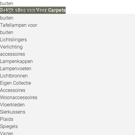
buiten
Bekijk alles van Veer Carpets
Staande lampen voor
buiten
Tafellampen voor
buiten
Lichtslingers
Verlichting
accessoires
Lampenkappen
Lampenvoeten
Lichtbronnen
Eigen Collectie
Accessoires
Woonaccessoires
Vloerkleden
Sierkussens
Plaids
Spiegels
Vazen