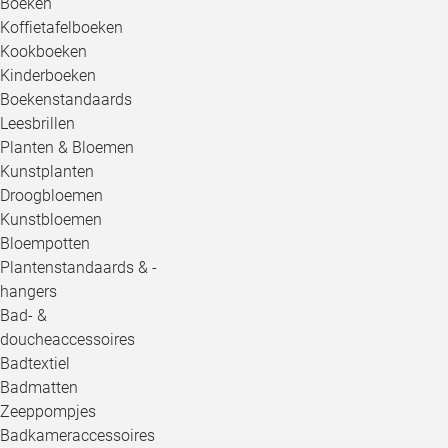
Boeken
Koffietafelboeken
Kookboeken
Kinderboeken
Boekenstandaards
Leesbrillen
Planten & Bloemen
Kunstplanten
Droogbloemen
Kunstbloemen
Bloempotten
Plantenstandaards & -
hangers
Bad- &
doucheaccessoires
Badtextiel
Badmatten
Zeeppompjes
Badkameraccessoires