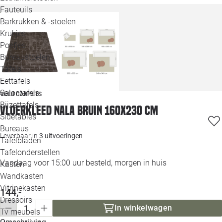
Loo
Fauteuils
Barkrukken & -stoelen
Krukjes
Loo
Poefjes
Bureaustoelen
Loo
Tafels
Eettafels
Loo
Salontafels
VEER CARPETS
Bijzettafels
Loo
Vloerkleed Nala bruin 160x230 cm
Sidetables
(out
Bureaus
Leverbaar in
3 uitvoeringen
Tafelbladen
Alle 
Tafelonderstellen
Vandaag voor 15:00 uur besteld, morgen in huis
Kasten
Wandkasten
Vitrinekasten
144,-
Dressoirs
In winkelwagen
Tv meubels