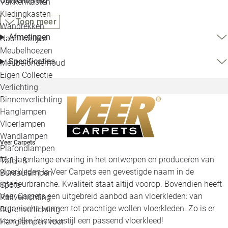
Omschrijving
Vakkenkasten
Kledingkasten
Toon meer
Wandrekken
Afmetingen
Nachtkastjes
Meubelhoezen
Specificaties
Meubelonderhoud
Eigen Collectie
Verlichting
Binnenverlichting
Hanglampen
Vloerlampen
Wandlampen
Veer Carpets
Plafondlampen
Met jarenlange ervaring in het ontwerpen en produceren van
Tafel- &
vloerkleden is Veer Carpets een gevestigde naam in de
Bureaulampen
interieurbranche. Kwaliteit staat altijd voorop. Bovendien heeft
Spots
Veer Carpets een uitgebreid aanbod aan vloerkleden: van
Railverlichting
organische vormen tot prachtige wollen vloerkleden. Zo is er
Buitenverlichting
voor elke interieurstijl een passend vloerkleed!
Hanglampen voor