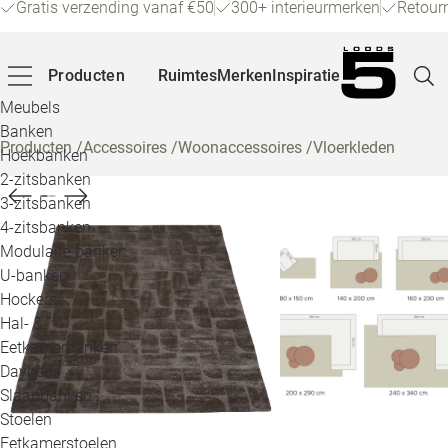
Gratis verzending vanaf €50
300+ interieurmerken
Retour
Producten
Ruimtes
Merken
Inspiratie
Meubels
Banken
Producten
/
Accessoires
/
Woonaccessoires
/
Vloerkleden
Hoekbanken
Pagina
2-zitsbanken
3-zitsbanken
4-zitsbanken
Winke
Modulaire banken
U-banken
Klant
Hockers
Hal- &
Veelg
Eetkamerbanken
Daybeds
Openin
Slaapbanken
Loo
Stoelen
Eetkamerstoelen