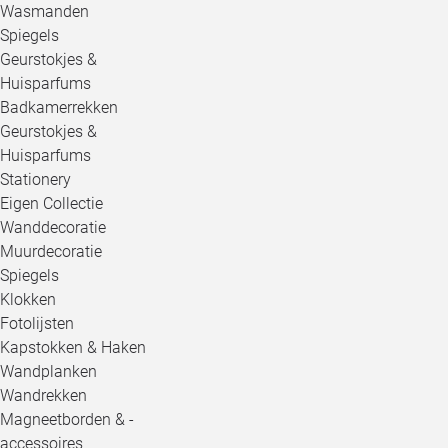
Wasmanden
Spiegels
Geurstokjes &
Huisparfums
Badkamerrekken
Geurstokjes &
Huisparfums
Stationery
Eigen Collectie
Wanddecoratie
Muurdecoratie
Spiegels
Klokken
Fotolijsten
Kapstokken & Haken
Wandplanken
Wandrekken
Magneetborden & -
accessoires