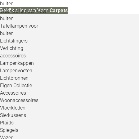
buiten
Bekijk alles van Veer Carpets
Staande lampen voor
buiten
Tafellampen voor
buiten
Lichtslingers
Verlichting
accessoires
Lampenkappen
Lampenvoeten
Lichtbronnen
Eigen Collectie
Accessoires
Woonaccessoires
Vloerkleden
Sierkussens
Plaids
Spiegels
Vazen