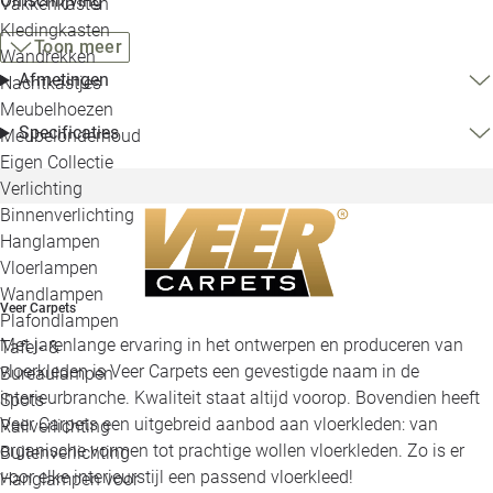
Omschrijving
Vakkenkasten
Kledingkasten
Toon meer
Wandrekken
Afmetingen
Nachtkastjes
Meubelhoezen
Specificaties
Meubelonderhoud
Eigen Collectie
Verlichting
Binnenverlichting
Hanglampen
Vloerlampen
Wandlampen
Veer Carpets
Plafondlampen
Met jarenlange ervaring in het ontwerpen en produceren van
Tafel- &
vloerkleden is Veer Carpets een gevestigde naam in de
Bureaulampen
interieurbranche. Kwaliteit staat altijd voorop. Bovendien heeft
Spots
Veer Carpets een uitgebreid aanbod aan vloerkleden: van
Railverlichting
organische vormen tot prachtige wollen vloerkleden. Zo is er
Buitenverlichting
voor elke interieurstijl een passend vloerkleed!
Hanglampen voor