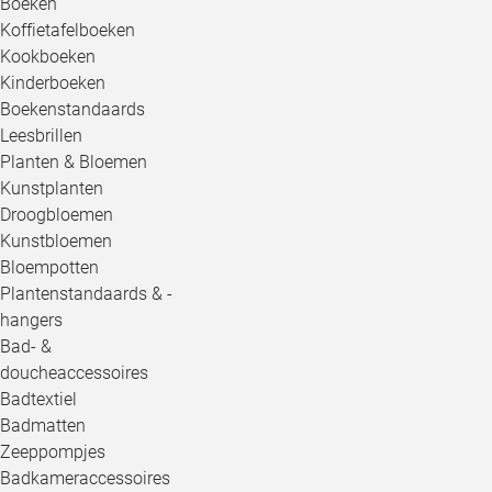
Boeken
Koffietafelboeken
Kookboeken
Kinderboeken
Boekenstandaards
Leesbrillen
Planten & Bloemen
Kunstplanten
Droogbloemen
Kunstbloemen
Bloempotten
Plantenstandaards & -
hangers
Bad- &
doucheaccessoires
Badtextiel
Badmatten
Zeeppompjes
Badkameraccessoires