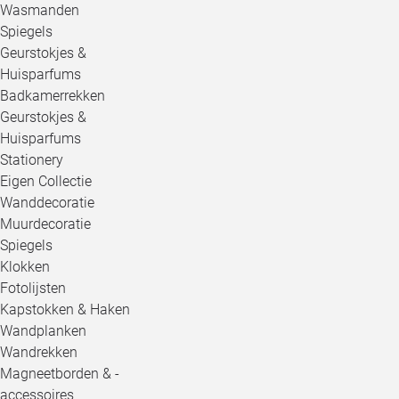
Wasmanden
Spiegels
Geurstokjes &
Huisparfums
Badkamerrekken
Geurstokjes &
Huisparfums
Stationery
Eigen Collectie
Wanddecoratie
Muurdecoratie
Spiegels
Klokken
Fotolijsten
Kapstokken & Haken
Wandplanken
Wandrekken
Magneetborden & -
accessoires