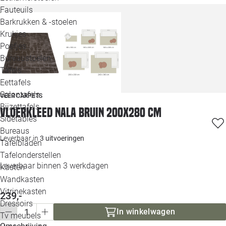
Loo
Fauteuils
Barkrukken & -stoelen
Krukjes
Loo
Poefjes
Bureaustoelen
Loo
Tafels
Eettafels
Loo
Salontafels
VEER CARPETS
Bijzettafels
Vloerkleed Nala bruin 200x280 cm
Loo
Sidetables
Bureaus
Leverbaar in
3 uitvoeringen
Tafelbladen
Alle 
Tafelonderstellen
Leverbaar binnen 3 werkdagen
Kasten
Wandkasten
Vitrinekasten
239,-
Dressoirs
In winkelwagen
Tv meubels