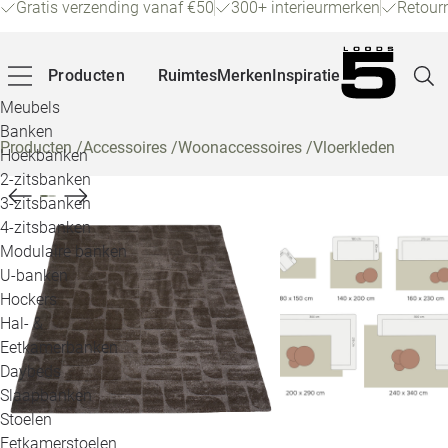
Gratis verzending vanaf €50
300+ interieurmerken
Retour
Producten
Ruimtes
Merken
Inspiratie
Meubels
Banken
Producten
/
Accessoires
/
Woonaccessoires
/
Vloerkleden
Hoekbanken
Pagina
2-zitsbanken
3-zitsbanken
4-zitsbanken
Winke
Modulaire banken
U-banken
Klant
Hockers
Hal- &
Veelg
Eetkamerbanken
Daybeds
Openin
Slaapbanken
Loo
Stoelen
Eetkamerstoelen