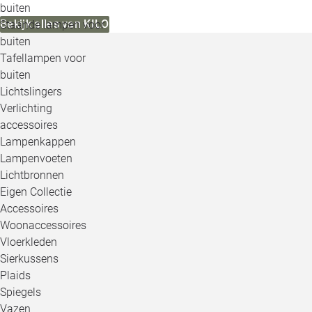
buiten
Bekijk alles van KILO
Staande lampen voor
buiten
Tafellampen voor
buiten
Lichtslingers
Verlichting
accessoires
Lampenkappen
Lampenvoeten
Lichtbronnen
Eigen Collectie
Accessoires
Woonaccessoires
Vloerkleden
Sierkussens
Plaids
Spiegels
Vazen