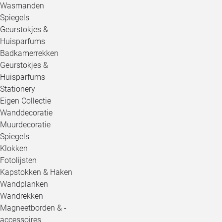
Wasmanden
Spiegels
Geurstokjes &
Huisparfums
Badkamerrekken
Geurstokjes &
Huisparfums
Stationery
Eigen Collectie
Wanddecoratie
Muurdecoratie
Spiegels
Klokken
Fotolijsten
Kapstokken & Haken
Wandplanken
Wandrekken
Magneetborden & -
accessoires