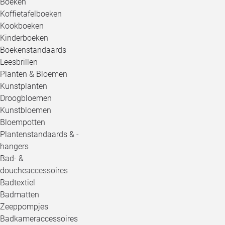
Boeken
Koffietafelboeken
Kookboeken
Kinderboeken
Boekenstandaards
Leesbrillen
Planten & Bloemen
Kunstplanten
Droogbloemen
Kunstbloemen
Bloempotten
Plantenstandaards & -
hangers
Bad- &
doucheaccessoires
Badtextiel
Badmatten
Zeeppompjes
Badkameraccessoires