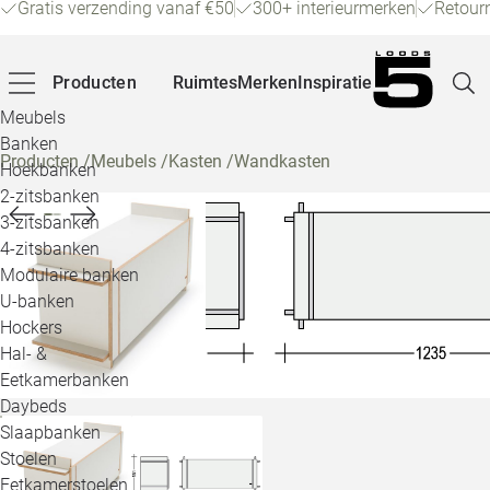
Gratis verzending vanaf €50
300+ interieurmerken
Retour
Producten
Ruimtes
Merken
Inspiratie
Meubels
Banken
Producten
/
Meubels
/
Kasten
/
Wandkasten
Hoekbanken
Pagina
2-zitsbanken
3-zitsbanken
4-zitsbanken
Winke
Modulaire banken
U-banken
Klant
Hockers
Hal- &
Veelg
Eetkamerbanken
Daybeds
Openin
Slaapbanken
Loo
Stoelen
Eetkamerstoelen