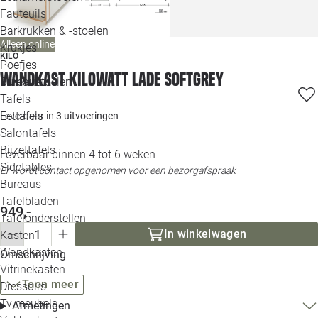
Loo
Fauteuils
Barkrukken & -stoelen
Alleen online
Krukjes
Loo
KILO
Poefjes
Wandkast KiloWatt Lade Softgrey
Bureaustoelen
Loo
Tafels
Eettafels
Leverbaar in
3 uitvoeringen
Loo
Salontafels
Bijzettafels
Leverbaar binnen 4 tot 6 weken
Loo
Sidetables
Er wordt contact opgenomen voor een bezorgafspraak
Bureaus
Tafelbladen
949,-
Alle 
Tafelonderstellen
In winkelwagen
Kasten
Wandkasten
Omschrijving
Vitrinekasten
Toon meer
Dressoirs
Tv meubels
Afmetingen