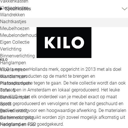
Vakkenkasten
Kledingkasten
Specificaties
Wandrekken
Nachtkastjes
Meubelhoezen
Meubelonderhoud
Eigen Collectie
Verlichting
Binnenverlichting
KILO
Hanglampen
KILO is een oerHollands merk, opgericht in 2013 met als doel
Vloerlampen
duurzame producten op de markt te brengen en
Wandlampen
massaproductie tegen te gaan. De hele collectie wordt dan ook
Plafondlampen
ontworpen in Amsterdam en lokaal geproduceerd. Het leuke
Tafel- &
van KILO is dat elk onderdeel van je meubel exact op maat
Bureaulampen
wordt geproduceerd en vervolgens met de hand geschuurd en
Spots
geolied wordt voor een hoogwaardige afwerking. De materialen
Railverlichting
die hiervoor gebruikt worden zijn zoveel mogelijk afkomstig uit
Buitenverlichting
Nederland en FSC goedgekeurd.
Hanglampen voor