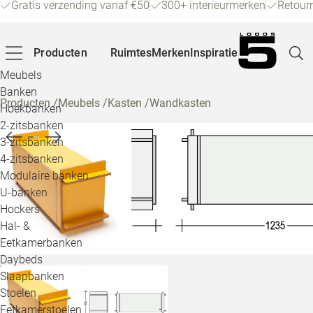
Gratis verzending vanaf €50
300+ interieurmerken
Retour
Producten
Ruimtes
Merken
Inspiratie
Meubels
Banken
Producten
/
Meubels
/
Kasten
/
Wandkasten
Hoekbanken
Pagina
2-zitsbanken
3-zitsbanken
4-zitsbanken
Winke
Modulaire banken
U-banken
Klant
Hockers
Hal- &
Veelg
Eetkamerbanken
Daybeds
Openin
Slaapbanken
Loo
Stoelen
Eetkamerstoelen