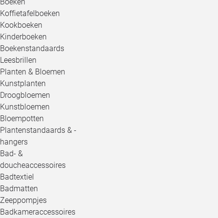
Boeken
Koffietafelboeken
Kookboeken
Kinderboeken
Boekenstandaards
Leesbrillen
Planten & Bloemen
Kunstplanten
Droogbloemen
Kunstbloemen
Bloempotten
Plantenstandaards & -
hangers
Bad- &
doucheaccessoires
Badtextiel
Badmatten
Zeeppompjes
Badkameraccessoires