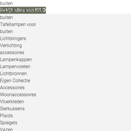
buiten
Bekijk alles van KILO
Staande lampen voor
buiten
Tafellampen voor
buiten
Lichtslingers
Verlichting
accessoires
Lampenkappen
Lampenvoeten
Lichtbronnen
Eigen Collectie
Accessoires
Woonaccessoires
Vloerkleden
Sierkussens
Plaids
Spiegels
Vazen