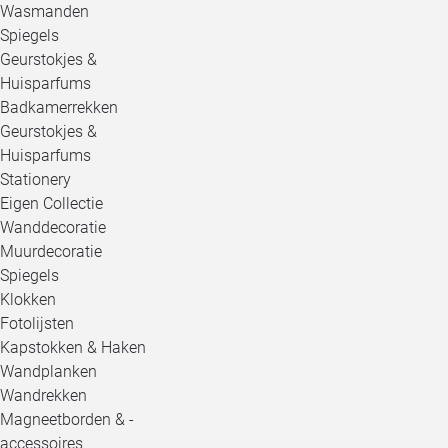
Wasmanden
Spiegels
Geurstokjes &
Huisparfums
Badkamerrekken
Geurstokjes &
Huisparfums
Stationery
Eigen Collectie
Wanddecoratie
Muurdecoratie
Spiegels
Klokken
Fotolijsten
Kapstokken & Haken
Wandplanken
Wandrekken
Magneetborden & -
accessoires