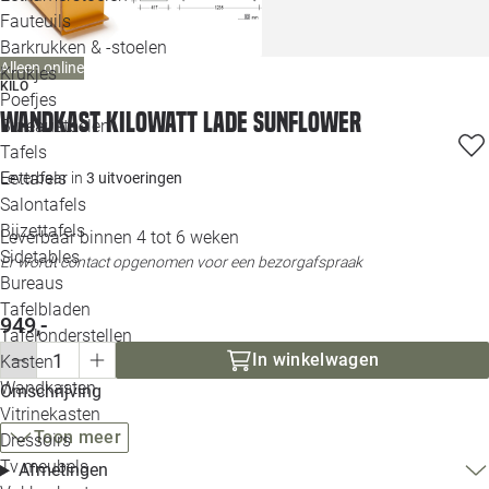
Loo
Fauteuils
Barkrukken & -stoelen
Alleen online
Krukjes
Loo
KILO
Poefjes
Wandkast KiloWatt Lade Sunflower
Bureaustoelen
Loo
Tafels
Eettafels
Leverbaar in
3 uitvoeringen
Loo
Salontafels
Bijzettafels
Loo
Leverbaar binnen 4 tot 6 weken
Sidetables
(out
Er wordt contact opgenomen voor een bezorgafspraak
Bureaus
Tafelbladen
949,-
Alle 
Tafelonderstellen
In winkelwagen
Kasten
Wandkasten
Omschrijving
Vitrinekasten
Toon meer
Dressoirs
Tv meubels
Afmetingen