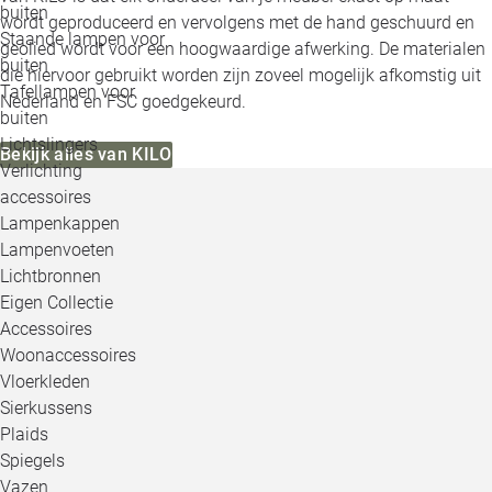
buiten
wordt geproduceerd en vervolgens met de hand geschuurd en
Staande lampen voor
geolied wordt voor een hoogwaardige afwerking. De materialen
buiten
die hiervoor gebruikt worden zijn zoveel mogelijk afkomstig uit
Tafellampen voor
Nederland en FSC goedgekeurd.
buiten
Lichtslingers
Bekijk alles van KILO
Verlichting
accessoires
Lampenkappen
Lampenvoeten
Lichtbronnen
Eigen Collectie
Accessoires
Woonaccessoires
Vloerkleden
Sierkussens
Plaids
Spiegels
Vazen