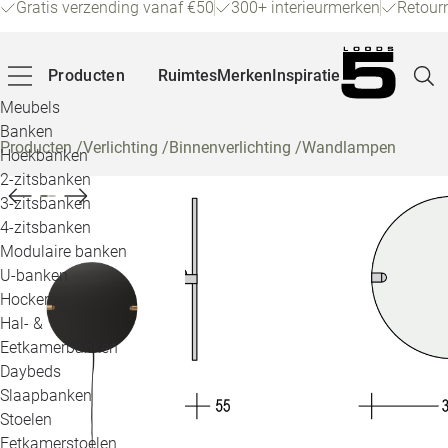
Gratis verzending vanaf €50
300+ interieurmerken
Retour
Producten
Ruimtes
Merken
Inspiratie
Meubels
Banken
Producten
/
Verlichting
/
Binnenverlichting
/
Wandlampen
Hoekbanken
Pagina
2-zitsbanken
3-zitsbanken
4-zitsbanken
Winke
Modulaire banken
U-banken
Klant
Hockers
Hal- &
Veelg
Eetkamerbanken
Daybeds
Openin
Slaapbanken
Loo
Stoelen
Eetkamerstoelen