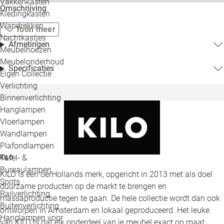
Vakkenkasten
Omschrijving
Kledingkasten
Wandrekken
Toon meer
Nachtkastjes
Afmetingen
Meubelhoezen
Meubelonderhoud
Specificaties
Eigen Collectie
Verlichting
Binnenverlichting
Hanglampen
Vloerlampen
Wandlampen
Plafondlampen
Tafel- &
KILO
Bureaulampen
KILO is een oerHollands merk, opgericht in 2013 met als doel
Spots
duurzame producten op de markt te brengen en
Railverlichting
massaproductie tegen te gaan. De hele collectie wordt dan ook
Buitenverlichting
ontworpen in Amsterdam en lokaal geproduceerd. Het leuke
Hanglampen voor
van KILO is dat elk onderdeel van je meubel exact op maat