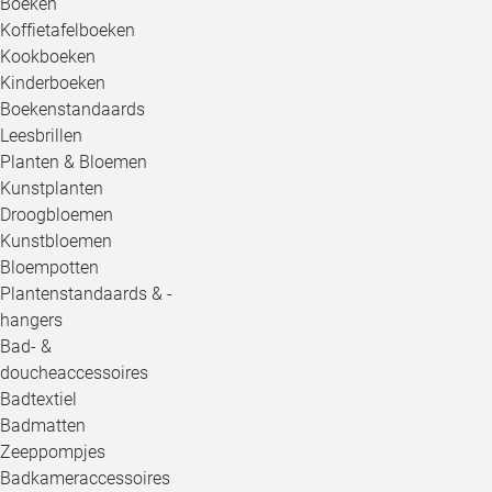
Boeken
Koffietafelboeken
Kookboeken
Kinderboeken
Boekenstandaards
Leesbrillen
Planten & Bloemen
Kunstplanten
Droogbloemen
Kunstbloemen
Bloempotten
Plantenstandaards & -
hangers
Bad- &
doucheaccessoires
Badtextiel
Badmatten
Zeeppompjes
Badkameraccessoires