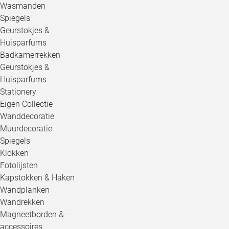
Wasmanden
Spiegels
Geurstokjes &
Huisparfums
Badkamerrekken
Geurstokjes &
Huisparfums
Stationery
Eigen Collectie
Wanddecoratie
Muurdecoratie
Spiegels
Klokken
Fotolijsten
Kapstokken & Haken
Wandplanken
Wandrekken
Magneetborden & -
accessoires