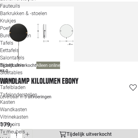
Loo
Fauteuils
Barkrukken & -stoelen
Krukjes
Loo
Poefjes
Bureaustoelen
Loo
Tafels
Eettafels
Loo
Salontafels
Bijzettafels
Alleen online
Tijdelijk uitverkocht
Loo
KILO
Sidetables
(out
Wandlamp KiloLumen Ebony
Bureaus
Tafelbladen
Alle 
Tafelonderstellen
Leverbaar in
3 uitvoeringen
Kasten
Wandkasten
Vitrinekasten
179,-
Dressoirs
Tv meubels
Tijdelijk uitverkocht