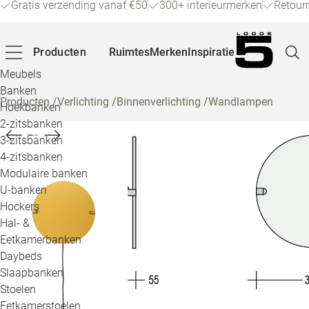
Gratis verzending vanaf €50
300+ interieurmerken
Retour
Producten
Ruimtes
Merken
Inspiratie
Meubels
Banken
Producten
/
Verlichting
/
Binnenverlichting
/
Wandlampen
Hoekbanken
Pagina
2-zitsbanken
3-zitsbanken
4-zitsbanken
Winke
Modulaire banken
U-banken
Klant
Hockers
Hal- &
Veelg
Eetkamerbanken
Daybeds
Openin
Slaapbanken
Loo
Stoelen
Eetkamerstoelen