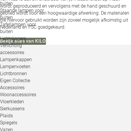
buiten
wordt geproduceerd en vervolgens met de hand geschuurd en
Staande lampen voor
geolied wordt voor een hoogwaardige afwerking. De materialen
buiten
die hiervoor gebruikt worden zijn zoveel mogelijk afkomstig uit
Tafellampen voor
Nederland en FSC goedgekeurd.
buiten
Lichtslingers
Bekijk alles van KILO
Verlichting
accessoires
Lampenkappen
Lampenvoeten
Lichtbronnen
Eigen Collectie
Accessoires
Woonaccessoires
Vloerkleden
Sierkussens
Plaids
Spiegels
Vazen