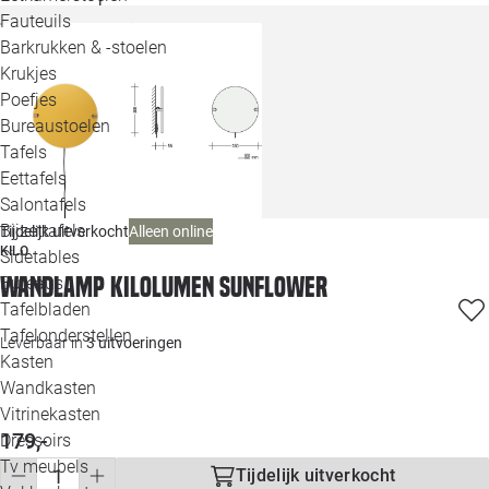
Loo
Fauteuils
Barkrukken & -stoelen
Krukjes
Loo
Poefjes
Bureaustoelen
Loo
Tafels
Eettafels
Loo
Salontafels
Bijzettafels
Alleen online
Tijdelijk uitverkocht
Loo
KILO
Sidetables
Wandlamp KiloLumen Sunflower
Bureaus
Tafelbladen
Alle 
Tafelonderstellen
Leverbaar in
3 uitvoeringen
Kasten
Wandkasten
Vitrinekasten
179,-
Dressoirs
Tv meubels
Tijdelijk uitverkocht