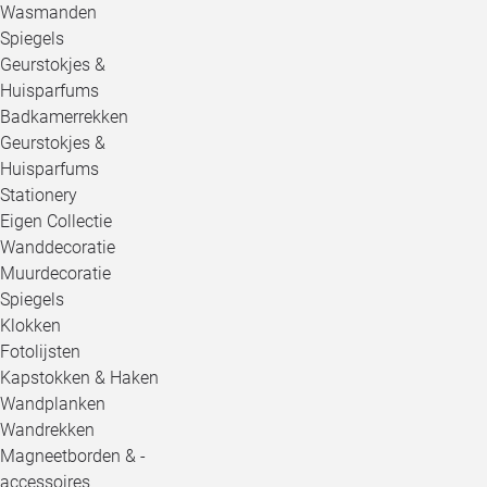
Wasmanden
Spiegels
Geurstokjes &
Huisparfums
Badkamerrekken
Geurstokjes &
Huisparfums
Stationery
Eigen Collectie
Wanddecoratie
Muurdecoratie
Spiegels
Klokken
Fotolijsten
Kapstokken & Haken
Wandplanken
Wandrekken
Magneetborden & -
accessoires