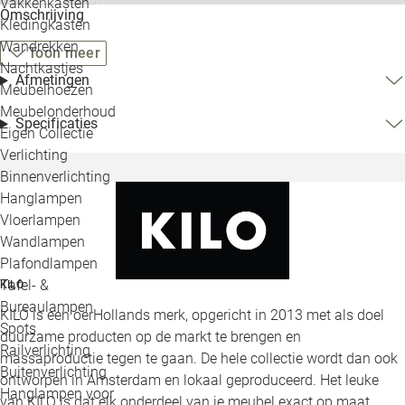
Vakkenkasten
Omschrijving
Kledingkasten
Wandrekken
Toon meer
Nachtkastjes
Afmetingen
Meubelhoezen
Meubelonderhoud
Specificaties
Eigen Collectie
Verlichting
Binnenverlichting
Hanglampen
Vloerlampen
Wandlampen
Plafondlampen
Tafel- &
KILO
Bureaulampen
KILO is een oerHollands merk, opgericht in 2013 met als doel
Spots
duurzame producten op de markt te brengen en
Railverlichting
massaproductie tegen te gaan. De hele collectie wordt dan ook
Buitenverlichting
ontworpen in Amsterdam en lokaal geproduceerd. Het leuke
Hanglampen voor
van KILO is dat elk onderdeel van je meubel exact op maat