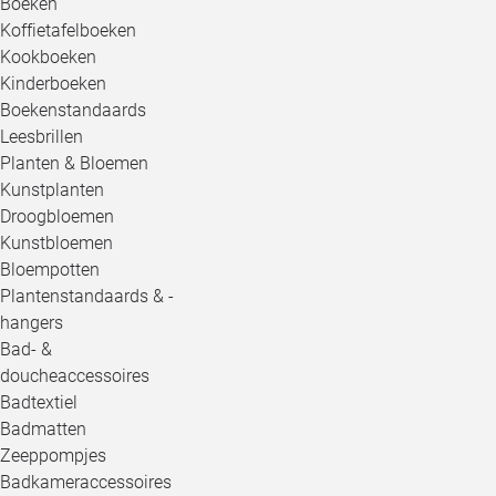
Boeken
Koffietafelboeken
Kookboeken
Kinderboeken
Boekenstandaards
Leesbrillen
Planten & Bloemen
Kunstplanten
Droogbloemen
Kunstbloemen
Bloempotten
Plantenstandaards & -
hangers
Bad- &
doucheaccessoires
Badtextiel
Badmatten
Zeeppompjes
Badkameraccessoires