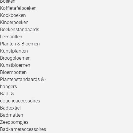
Boeken
Koffietafelboeken
Kookboeken
Kinderboeken
Boekenstandaards
Leesbrillen
Planten & Bloemen
Kunstplanten
Droogbloemen
Kunstbloemen
Bloempotten
Plantenstandaards & -
hangers
Bad- &
doucheaccessoires
Badtextiel
Badmatten
Zeeppompjes
Badkameraccessoires