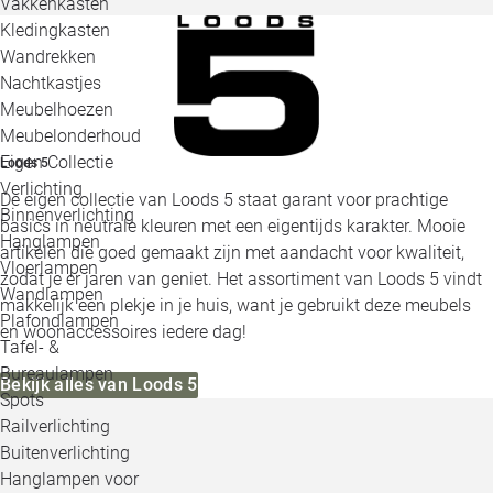
Vakkenkasten
Kledingkasten
Wandrekken
Nachtkastjes
Meubelhoezen
Meubelonderhoud
Eigen Collectie
Loods 5
Verlichting
De eigen collectie van Loods 5 staat garant voor prachtige
Binnenverlichting
basics in neutrale kleuren met een eigentijds karakter. Mooie
Hanglampen
artikelen die goed gemaakt zijn met aandacht voor kwaliteit,
Vloerlampen
zodat je er jaren van geniet. Het assortiment van Loods 5 vindt
Wandlampen
makkelijk een plekje in je huis, want je gebruikt deze meubels
Plafondlampen
en woonaccessoires iedere dag!
Tafel- &
Bureaulampen
Bekijk alles van Loods 5
Spots
Railverlichting
Buitenverlichting
Hanglampen voor