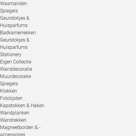
Wasmanden
Spiegels
Geurstokjes &
Huisparfums
Badkamerrekken
Geurstokjes &
Huisparfums
Stationery
Eigen Collectie
Wanddecoratie
Muurdecoratie
Spiegels
Klokken
Fotolijsten
Kapstokken & Haken
Wandplanken
Wandrekken
Magneetborden & -
accessoires