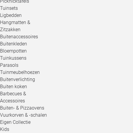
Picknicktafels
Tuinsets
Ligbedden
Hangmatten &
Zitzakken
Buitenaccessoires
Buitenkleden
Bloempotten
Tuinkussens
Parasols
Tuinmeubelhoezen
Buitenverlichting
Buiten koken
Barbecues &
Accessoires
Buiten- & Pizzaovens
Vuurkorven & -schalen
Eigen Collectie
Kids