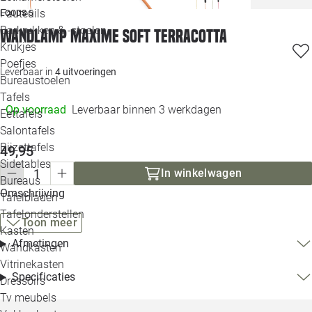
Loo
Fauteuils
LOODS 5
Barkrukken & -stoelen
Wandlamp Maxime soft terracotta
Krukjes
Loo
Poefjes
Leverbaar in
4 uitvoeringen
Bureaustoelen
Loo
Tafels
Op voorraad
Leverbaar binnen 3 werkdagen
Eettafels
Loo
Salontafels
Bijzettafels
Loo
49,95
Sidetables
(out
In winkelwagen
Bureaus
Omschrijving
Tafelbladen
Alle 
Tafelonderstellen
Toon meer
Kasten
Afmetingen
Wandkasten
Vitrinekasten
Specificaties
Dressoirs
Tv meubels