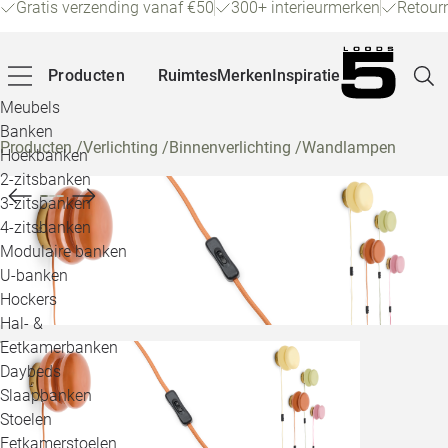
Gratis verzending vanaf €50
300+ interieurmerken
Retour
Producten
Ruimtes
Merken
Inspiratie
Meubels
Banken
Producten
/
Verlichting
/
Binnenverlichting
/
Wandlampen
Hoekbanken
Pagina
2-zitsbanken
3-zitsbanken
4-zitsbanken
Winke
Modulaire banken
U-banken
Klant
Hockers
Hal- &
Veelg
Eetkamerbanken
Daybeds
Openin
Slaapbanken
Loo
Stoelen
Eetkamerstoelen