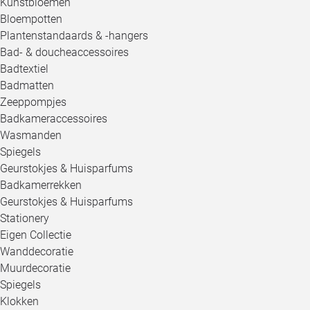
Kunstbloemen
Bloempotten
Plantenstandaards & -hangers
Bad- & doucheaccessoires
Badtextiel
Badmatten
Zeeppompjes
Badkameraccessoires
Wasmanden
Spiegels
Geurstokjes & Huisparfums
Badkamerrekken
Geurstokjes & Huisparfums
Stationery
Eigen Collectie
Wanddecoratie
Muurdecoratie
Spiegels
Klokken