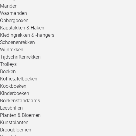
Manden
Wasmanden
Opbergboxen
Kapstokken & Haken
Kledingrekken & -hangers
Schoenenrekken
Wijnrekken
Tijdschriftenrekken
Trolleys
Boeken
Koffietafelboeken
Kookboeken
Kinderboeken
Boekenstandaards
Leesbrillen
Planten & Bloemen
Kunstplanten
Droogbloemen