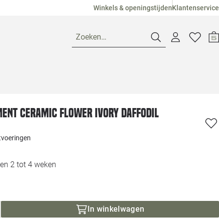
Winkels & openingstijden
Klantenservice
Zoeken…
Openingstijden
nt Ceramic Flower Ivory Daffodil
Pagina suggesties
Loods 5 Ame
itvoeringen
Winkels
Loods 5 Dui
en 2 tot 4 weken
Klantenservice
Loods 5 Maas
Veelgestelde vragen
Loods 5 Slie
In winkelwagen