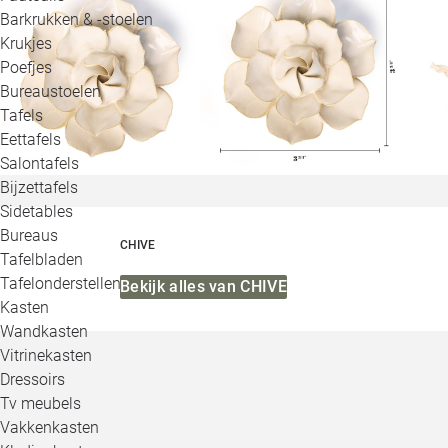
Barkrukken & -stoelen
Krukjes
Poefjes
Bureaustoelen
Tafels
Eettafels
Salontafels
Bijzettafels
Sidetables
Bureaus
CHIVE
Tafelbladen
Tafelonderstellen
Bekijk alles van CHIVE
Kasten
Wandkasten
Vitrinekasten
Dressoirs
Tv meubels
Vakkenkasten