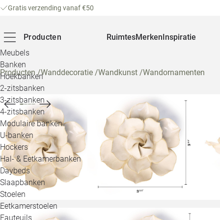
Gratis verzending vanaf €50
Producten
Ruimtes
Merken
Inspiratie
Meubels
Banken
Producten
/
Wanddecoratie
/
Wandkunst
/
Wandornamenten
Hoekbanken
2-zitsbanken
3-zitsbanken
4-zitsbanken
Modulaire banken
U-banken
Hockers
Hal- & Eetkamerbanken
Daybeds
Slaapbanken
Stoelen
Eetkamerstoelen
Fauteuils