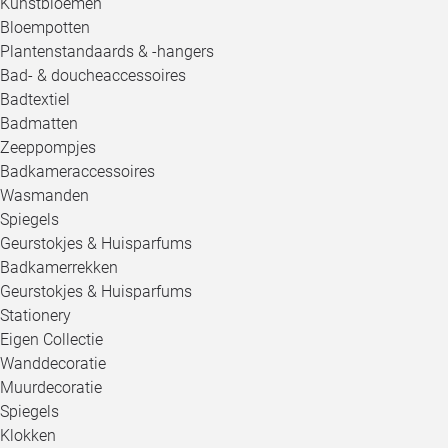
Kunstbloemen
Bloempotten
Plantenstandaards & -hangers
Bad- & doucheaccessoires
Badtextiel
Badmatten
Zeeppompjes
Badkameraccessoires
Wasmanden
Spiegels
Geurstokjes & Huisparfums
Badkamerrekken
Geurstokjes & Huisparfums
Stationery
Eigen Collectie
Wanddecoratie
Muurdecoratie
Spiegels
Klokken