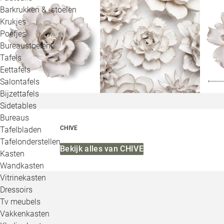
Barkrukken & -stoelen
Krukjes
Poefjes
Bureaustoelen
Tafels
Eettafels
Salontafels
Bijzettafels
Sidetables
Bureaus
CHIVE
Tafelbladen
Tafelonderstellen
Bekijk alles van CHIVE
Kasten
Wandkasten
Vitrinekasten
Dressoirs
Tv meubels
Vakkenkasten