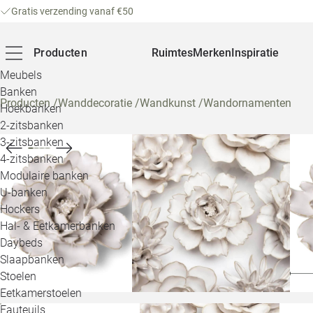
Gratis verzending vanaf €50
Producten
Ruimtes
Merken
Inspiratie
Meubels
Banken
Producten
/
Wanddecoratie
/
Wandkunst
/
Wandornamenten
Hoekbanken
2-zitsbanken
3-zitsbanken
4-zitsbanken
Modulaire banken
U-banken
Hockers
Hal- & Eetkamerbanken
Daybeds
Slaapbanken
Stoelen
Eetkamerstoelen
Fauteuils