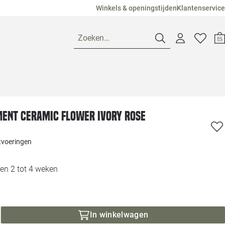
Winkels & openingstijden
Klantenservice
Zoeken…
Openingstijden
nt Ceramic Flower Ivory Rose
Pagina suggesties
Loods 5 Ame
itvoeringen
Winkels
Loods 5 Dui
en 2 tot 4 weken
Klantenservice
Loods 5 Maas
Veelgestelde vragen
Loods 5 Slie
In winkelwagen