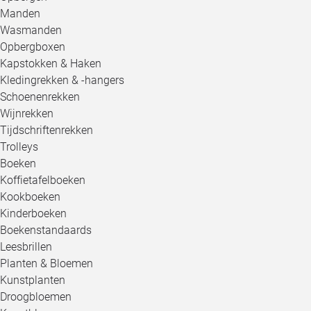
Manden
Wasmanden
Opbergboxen
Kapstokken & Haken
Kledingrekken & -hangers
Schoenenrekken
Wijnrekken
Tijdschriftenrekken
Trolleys
Boeken
Koffietafelboeken
Kookboeken
Kinderboeken
Boekenstandaards
Leesbrillen
Planten & Bloemen
Kunstplanten
Droogbloemen