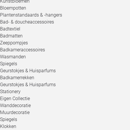
Kunstbloemen
Bloempotten
Plantenstandaards & -hangers
Bad- & doucheaccessoires
Badtextiel
Badmatten
Zeeppompjes
Badkameraccessoires
Wasmanden
Spiegels
Geurstokjes & Huisparfums
Badkamerrekken
Geurstokjes & Huisparfums
Stationery
Eigen Collectie
Wanddecoratie
Muurdecoratie
Spiegels
Klokken