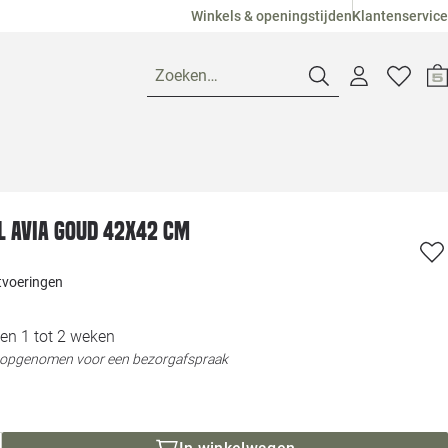
Winkels & openingstijden
Klantenservice
Zoeken…
Openingstijden
 Avia goud 42x42 cm
Pagina suggesties
Loods 5 Ame
itvoeringen
Winkels
Loods 5 Dui
en 1 tot 2 weken
Klantenservice
Loods 5 Maas
t opgenomen voor een bezorgafspraak
Veelgestelde vragen
Loods 5 Slie