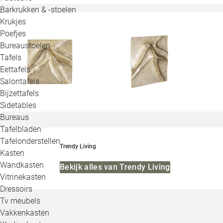
Barkrukken & -stoelen
Krukjes
Poefjes
Bureaustoelen
Tafels
Eettafels
Salontafels
Bijzettafels
Sidetables
Bureaus
Tafelbladen
Tafelonderstellen
Trendy Living
Kasten
Wandkasten
Bekijk alles van Trendy Living
Vitrinekasten
Dressoirs
Tv meubels
Vakkenkasten