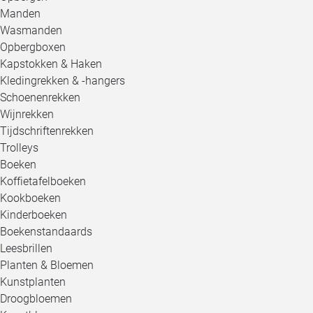
Manden
Wasmanden
Opbergboxen
Kapstokken & Haken
Kledingrekken & -hangers
Schoenenrekken
Wijnrekken
Tijdschriftenrekken
Trolleys
Boeken
Koffietafelboeken
Kookboeken
Kinderboeken
Boekenstandaards
Leesbrillen
Planten & Bloemen
Kunstplanten
Droogbloemen