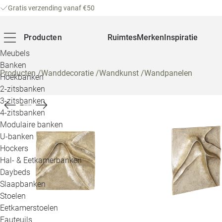
Gratis verzending vanaf €50
Producten
Ruimtes
Merken
Inspiratie
Meubels
Banken
Producten
/
Wanddecoratie
/
Wandkunst
/
Wandpanelen
Hoekbanken
2-zitsbanken
3-zitsbanken
4-zitsbanken
Modulaire banken
U-banken
Hockers
Hal- & Eetkamerbanken
Daybeds
Slaapbanken
Stoelen
Eetkamerstoelen
Fauteuils