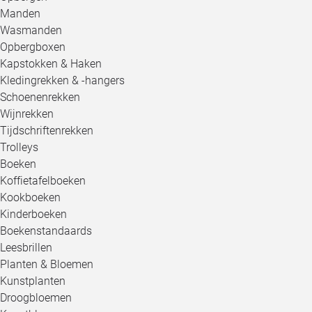
Manden
Wasmanden
Opbergboxen
Kapstokken & Haken
Kledingrekken & -hangers
Schoenenrekken
Wijnrekken
Tijdschriftenrekken
Trolleys
Boeken
Koffietafelboeken
Kookboeken
Kinderboeken
Boekenstandaards
Leesbrillen
Planten & Bloemen
Kunstplanten
Droogbloemen