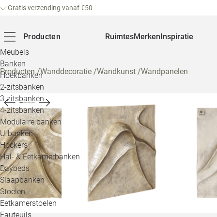
Gratis verzending vanaf €50
Producten
Ruimtes
Merken
Inspiratie
Meubels
Banken
Producten
/
Wanddecoratie
/
Wandkunst
/
Wandpanelen
Hoekbanken
2-zitsbanken
3-zitsbanken
4-zitsbanken
Modulaire banken
U-banken
Hockers
Hal- & Eetkamerbanken
Daybeds
Slaapbanken
Stoelen
Eetkamerstoelen
Fauteuils