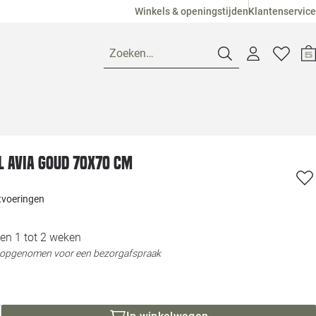
Winkels & openingstijden
Klantenservice
Zoeken…
Openingstijden
 Avia goud 70x70 cm
Pagina suggesties
Loods 5 Ame
itvoeringen
Winkels
Loods 5 Dui
en 1 tot 2 weken
Klantenservice
Loods 5 Maas
t opgenomen voor een bezorgafspraak
Veelgestelde vragen
Loods 5 Slie