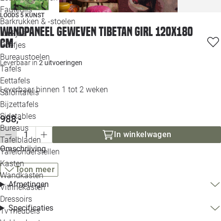
Loo
Fauteuils
LOODS 5 KUNST
Barkrukken & -stoelen
Wandpaneel geweven Tibetan Girl 120x180
Krukjes
Loo
cm
Poefjes
Bureaustoelen
Loo
Leverbaar in
2 uitvoeringen
Tafels
Eettafels
Loo
Leverbaar binnen 1 tot 2 weken
Salontafels
Bijzettafels
Loo
Sidetables
988,-
Bureaus
In winkelwagen
Tafelbladen
Alle 
Omschrijving
Tafelonderstellen
Kasten
Toon meer
Wandkasten
Afmetingen
Vitrinekasten
Dressoirs
Specificaties
Tv meubels