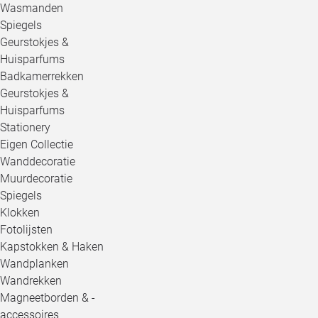
Wasmanden
Spiegels
Geurstokjes &
Huisparfums
Badkamerrekken
Geurstokjes &
Huisparfums
Stationery
Eigen Collectie
Wanddecoratie
Muurdecoratie
Spiegels
Klokken
Fotolijsten
Kapstokken & Haken
Wandplanken
Wandrekken
Magneetborden & -
accessoires