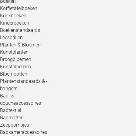
Boeken
Koffietafelboeken
Kookboeken
Kinderboeken
Boekenstandaards
Leesbrillen
Planten & Bloemen
Kunstplanten
Droogbloemen
Kunstbloemen
Bloempotten
Plantenstandaards & -
hangers
Bad- &
doucheaccessoires
Badtextiel
Badmatten
Zeeppompjes
Badkameraccessoires