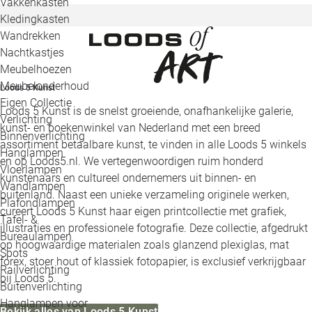
Vakkenkasten
Kledingkasten
Wandrekken
Nachtkastjes
Meubelhoezen
Meubelonderhoud
Loods 5 Kunst
Eigen Collectie
Loods 5 Kunst is de snelst groeiende, onafhankelijke galerie,
Verlichting
kunst- en boekenwinkel van Nederland met een breed
Binnenverlichting
assortiment betaalbare kunst, te vinden in alle Loods 5 winkels
Hanglampen
en op Loods5.nl. We vertegenwoordigen ruim honderd
Vloerlampen
kunstenaars en cultureel ondernemers uit binnen- en
Wandlampen
buitenland. Naast een unieke verzameling originele werken,
Plafondlampen
cureert Loods 5 Kunst haar eigen printcollectie met grafiek,
Tafel- &
illustraties en professionele fotografie. Deze collectie, afgedrukt
Bureaulampen
op hoogwaardige materialen zoals glanzend plexiglas, mat
Spots
forex, stoer hout of klassiek fotopapier, is exclusief verkrijgbaar
Railverlichting
bij Loods 5.
Buitenverlichting
Hanglampen voor
Bekijk alles van Loods 5 Kunst