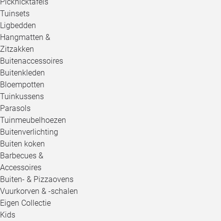
Picknicktafels
Tuinsets
Ligbedden
Hangmatten &
Zitzakken
Buitenaccessoires
Buitenkleden
Bloempotten
Tuinkussens
Parasols
Tuinmeubelhoezen
Buitenverlichting
Buiten koken
Barbecues &
Accessoires
Buiten- & Pizzaovens
Vuurkorven & -schalen
Eigen Collectie
Kids