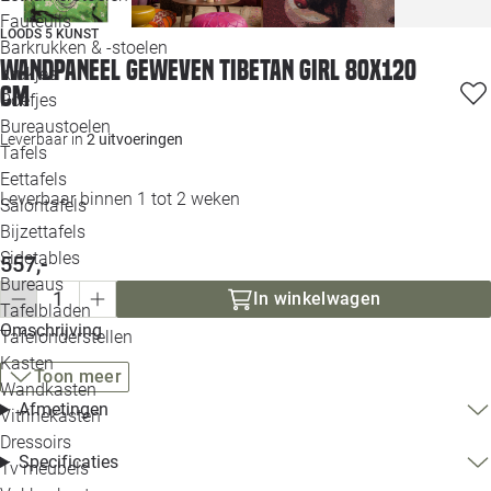
Loo
Fauteuils
LOODS 5 KUNST
Barkrukken & -stoelen
Wandpaneel geweven Tibetan Girl 80x120
Krukjes
Loo
cm
Poefjes
Bureaustoelen
Loo
Leverbaar in
2 uitvoeringen
Tafels
Eettafels
Loo
Leverbaar binnen 1 tot 2 weken
Salontafels
Bijzettafels
Loo
Sidetables
(out
557,-
Bureaus
In winkelwagen
Tafelbladen
Alle 
Omschrijving
Tafelonderstellen
Kasten
Toon meer
Wandkasten
Afmetingen
Vitrinekasten
Dressoirs
Specificaties
Tv meubels