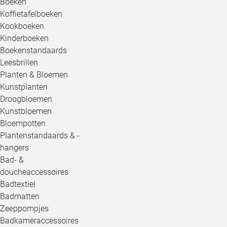
Boeken
Koffietafelboeken
Kookboeken
Kinderboeken
Boekenstandaards
Leesbrillen
Planten & Bloemen
Kunstplanten
Droogbloemen
Kunstbloemen
Bloempotten
Plantenstandaards & -
hangers
Bad- &
doucheaccessoires
Badtextiel
Badmatten
Zeeppompjes
Badkameraccessoires