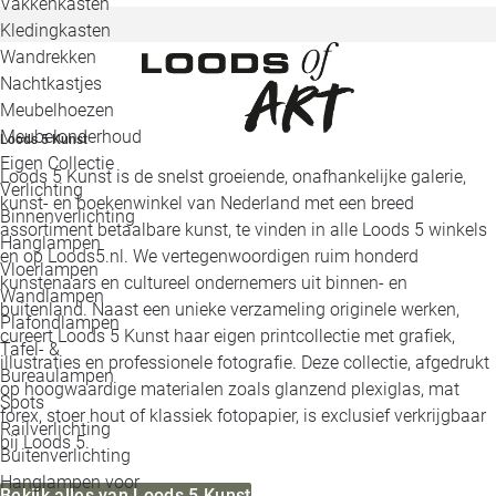
Vakkenkasten
Kledingkasten
Wandrekken
Nachtkastjes
Meubelhoezen
Meubelonderhoud
Loods 5 Kunst
Eigen Collectie
Loods 5 Kunst is de snelst groeiende, onafhankelijke galerie,
Verlichting
kunst- en boekenwinkel van Nederland met een breed
Binnenverlichting
assortiment betaalbare kunst, te vinden in alle Loods 5 winkels
Hanglampen
en op Loods5.nl. We vertegenwoordigen ruim honderd
Vloerlampen
kunstenaars en cultureel ondernemers uit binnen- en
Wandlampen
buitenland. Naast een unieke verzameling originele werken,
Plafondlampen
cureert Loods 5 Kunst haar eigen printcollectie met grafiek,
Tafel- &
illustraties en professionele fotografie. Deze collectie, afgedrukt
Bureaulampen
op hoogwaardige materialen zoals glanzend plexiglas, mat
Spots
forex, stoer hout of klassiek fotopapier, is exclusief verkrijgbaar
Railverlichting
bij Loods 5.
Buitenverlichting
Hanglampen voor
Bekijk alles van Loods 5 Kunst