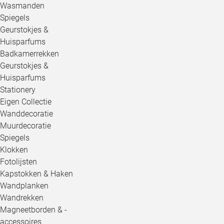
Wasmanden
Spiegels
Geurstokjes &
Huisparfums
Badkamerrekken
Geurstokjes &
Huisparfums
Stationery
Eigen Collectie
Wanddecoratie
Muurdecoratie
Spiegels
Klokken
Fotolijsten
Kapstokken & Haken
Wandplanken
Wandrekken
Magneetborden & -
accessoires