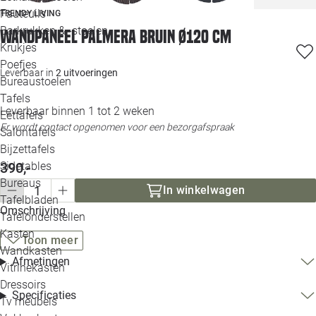
Loo
Fauteuils
TRENDY LIVING
Barkrukken & -stoelen
Wandpaneel Palmera bruin Ø120 cm
Krukjes
Loo
Poefjes
Leverbaar in
2 uitvoeringen
Bureaustoelen
Loo
Tafels
Leverbaar binnen 1 tot 2 weken
Eettafels
Loo
Er wordt contact opgenomen voor een bezorgafspraak
Salontafels
Bijzettafels
Loo
Sidetables
390,-
(out
Bureaus
In winkelwagen
Tafelbladen
Alle 
Omschrijving
Tafelonderstellen
Kasten
Toon meer
Wandkasten
Afmetingen
Vitrinekasten
Dressoirs
Specificaties
Tv meubels