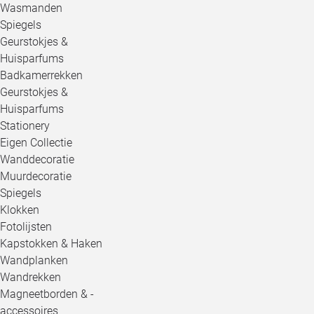
Wasmanden
Spiegels
Geurstokjes &
Huisparfums
Badkamerrekken
Geurstokjes &
Huisparfums
Stationery
Eigen Collectie
Wanddecoratie
Muurdecoratie
Spiegels
Klokken
Fotolijsten
Kapstokken & Haken
Wandplanken
Wandrekken
Magneetborden & -
accessoires