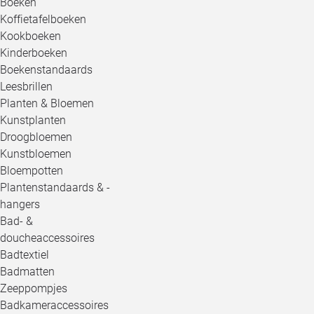
Boeken
Koffietafelboeken
Kookboeken
Kinderboeken
Boekenstandaards
Leesbrillen
Planten & Bloemen
Kunstplanten
Droogbloemen
Kunstbloemen
Bloempotten
Plantenstandaards & -
hangers
Bad- &
doucheaccessoires
Badtextiel
Badmatten
Zeeppompjes
Badkameraccessoires