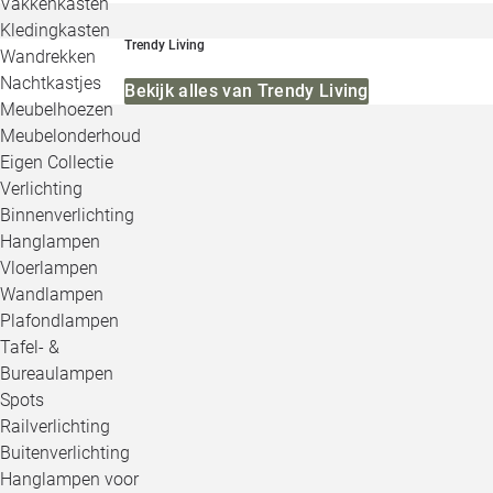
Vakkenkasten
Kledingkasten
Trendy Living
Wandrekken
Nachtkastjes
Bekijk alles van Trendy Living
Meubelhoezen
Meubelonderhoud
Eigen Collectie
Verlichting
Binnenverlichting
Hanglampen
Vloerlampen
Wandlampen
Plafondlampen
Tafel- &
Bureaulampen
Spots
Railverlichting
Buitenverlichting
Hanglampen voor