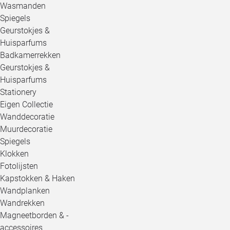
Wasmanden
Spiegels
Geurstokjes &
Huisparfums
Badkamerrekken
Geurstokjes &
Huisparfums
Stationery
Eigen Collectie
Wanddecoratie
Muurdecoratie
Spiegels
Klokken
Fotolijsten
Kapstokken & Haken
Wandplanken
Wandrekken
Magneetborden & -
accessoires