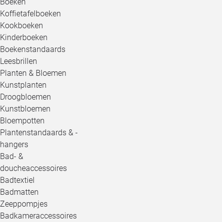
Boeken
Koffietafelboeken
Kookboeken
Kinderboeken
Boekenstandaards
Leesbrillen
Planten & Bloemen
Kunstplanten
Droogbloemen
Kunstbloemen
Bloempotten
Plantenstandaards & -
hangers
Bad- &
doucheaccessoires
Badtextiel
Badmatten
Zeeppompjes
Badkameraccessoires