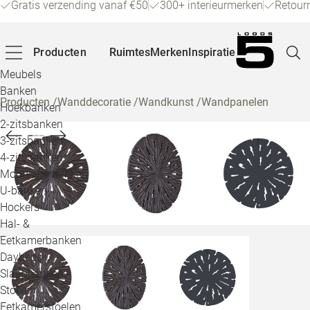
Gratis verzending vanaf €50
300+ interieurmerken
Retour
Producten
Ruimtes
Merken
Inspiratie
Meubels
Banken
Producten
/
Wanddecoratie
/
Wandkunst
/
Wandpanelen
Hoekbanken
Pagina
2-zitsbanken
3-zitsbanken
4-zitsbanken
Winke
Modulaire banken
U-banken
Klant
Hockers
Hal- &
Veelg
Eetkamerbanken
Daybeds
Openin
Slaapbanken
Loo
Stoelen
Eetkamerstoelen