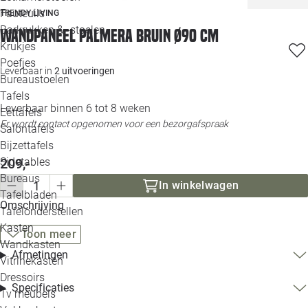
Loo
Fauteuils
TRENDY LIVING
Barkrukken & -stoelen
Wandpaneel Palmera bruin Ø90 cm
Krukjes
Loo
Poefjes
Leverbaar in
2 uitvoeringen
Bureaustoelen
Loo
Tafels
Leverbaar binnen 6 tot 8 weken
Eettafels
Loo
Er wordt contact opgenomen voor een bezorgafspraak
Salontafels
Bijzettafels
Loo
Sidetables
209,-
Bureaus
In winkelwagen
Tafelbladen
Alle 
Omschrijving
Tafelonderstellen
Kasten
Toon meer
Wandkasten
Afmetingen
Vitrinekasten
Dressoirs
Specificaties
Tv meubels