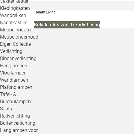
Vakkenkasten
Kledingkasten
Trendy Living
Wandrekken
Nachtkastjes
Bekijk alles van Trendy Living
Meubelhoezen
Meubelonderhoud
Eigen Collectie
Verlichting
Binnenverlichting
Hanglampen
Vloerlampen
Wandlampen
Plafondlampen
Tafel- &
Bureaulampen
Spots
Railverlichting
Buitenverlichting
Hanglampen voor