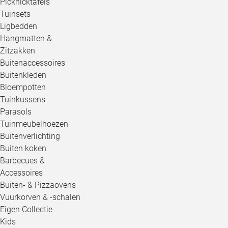
Picknicktafels
Tuinsets
Ligbedden
Hangmatten &
Zitzakken
Buitenaccessoires
Buitenkleden
Bloempotten
Tuinkussens
Parasols
Tuinmeubelhoezen
Buitenverlichting
Buiten koken
Barbecues &
Accessoires
Buiten- & Pizzaovens
Vuurkorven & -schalen
Eigen Collectie
Kids