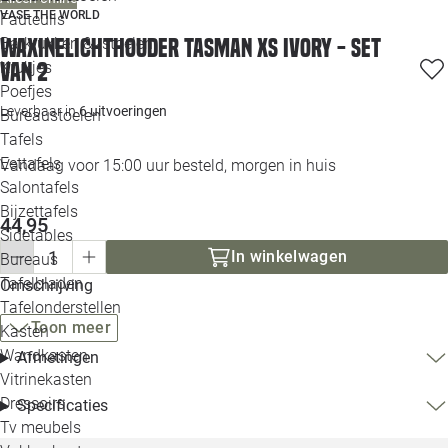
VASE THE WORLD
Loo
Fauteuils
Barkrukken & -stoelen
Waxinelichthouder Tasman XS ivory - set
Krukjes
van 2
Loo
Poefjes
Leverbaar in
6 uitvoeringen
Bureaustoelen
Loo
Tafels
Eettafels
Vandaag voor 15:00 uur besteld, morgen in huis
Loo
Salontafels
Bijzettafels
Loo
44,95
Sidetables
(out
In winkelwagen
Bureaus
Tafelbladen
Omschrijving
Alle 
Tafelonderstellen
Toon meer
Kasten
Wandkasten
Afmetingen
Vitrinekasten
Dressoirs
Specificaties
Tv meubels