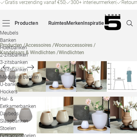
Gratis verzending vanaf €50
300+ interieurmerken
Retour
Producten
Ruimtes
Merken
Inspiratie
Meubels
Banken
Producten
/
Accessoires
/
Woonaccessoires
/
Hoekbanken
Kandelaars & Windlichten
/
Windlichten
Pagina
2-zitsbanken
3-zitsbanken
4-zitsbanken
Winke
Modulaire banken
U-banken
Klant
Hockers
Hal- &
Veelg
Eetkamerbanken
Daybeds
Openin
Slaapbanken
Loo
Stoelen
Eetkamerstoelen
Alleen online