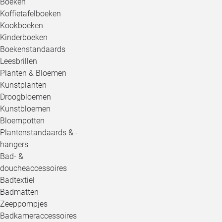
Boeken
Koffietafelboeken
Kookboeken
Kinderboeken
Boekenstandaards
Leesbrillen
Planten & Bloemen
Kunstplanten
Droogbloemen
Kunstbloemen
Bloempotten
Plantenstandaards & -
hangers
Bad- &
doucheaccessoires
Badtextiel
Badmatten
Zeeppompjes
Badkameraccessoires