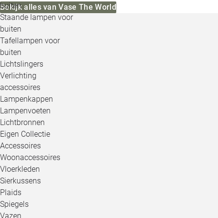
buiten
Bekijk alles van Vase The World
Staande lampen voor
buiten
Tafellampen voor
buiten
Lichtslingers
Verlichting
accessoires
Lampenkappen
Lampenvoeten
Lichtbronnen
Eigen Collectie
Accessoires
Woonaccessoires
Vloerkleden
Sierkussens
Plaids
Spiegels
Vazen