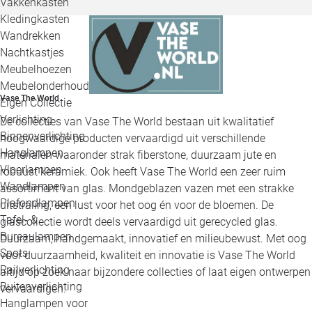
Vakkenkasten
Kledingkasten
Wandrekken
Nachtkastjes
Meubelhoezen
Meubelonderhoud
Vase The World
Eigen Collectie
Verlichting
De collecties van Vase The World bestaan uit kwalitatief
Binnenverlichting
hoogwaardige producten vervaardigd uit verschillende
Hanglampen
materialen waaronder strak fiberstone, duurzaam jute en
Vloerlampen
robuust keramiek. Ook heeft Vase The World een zeer ruim
Wandlampen
assortiment van glas. Mondgeblazen vazen met een strakke
Plafondlampen
uitstraling, een lust voor het oog én voor de bloemen. De
Tafel- &
glascollectie wordt deels vervaardigd uit gerecycled glas.
Bureaulampen
Duurzaam, handgemaakt, innovatief en milieubewust. Met oog
Spots
voor duurzaamheid, kwaliteit en innovatie is Vase The World
Railverlichting
altijd op zoek naar bijzondere collecties of laat eigen ontwerpen
Buitenverlichting
vervaardigen.
Hanglampen voor