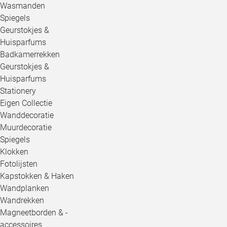
Wasmanden
Spiegels
Geurstokjes &
Huisparfums
Badkamerrekken
Geurstokjes &
Huisparfums
Stationery
Eigen Collectie
Wanddecoratie
Muurdecoratie
Spiegels
Klokken
Fotolijsten
Kapstokken & Haken
Wandplanken
Wandrekken
Magneetborden & -
accessoires