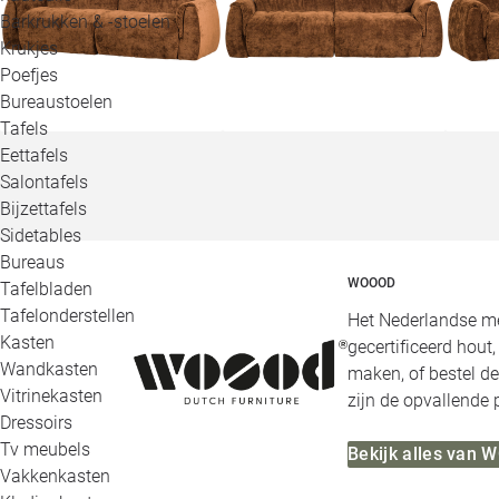
Barkrukken & -stoelen
Krukjes
Poefjes
Bureaustoelen
Tafels
Eettafels
Salontafels
Bijzettafels
Sidetables
Bureaus
WOOOD
Tafelbladen
Tafelonderstellen
Het Nederlandse me
Kasten
gecertificeerd hout
Wandkasten
maken, of bestel de
Vitrinekasten
zijn de opvallende
Dressoirs
Tv meubels
Bekijk alles van
Vakkenkasten