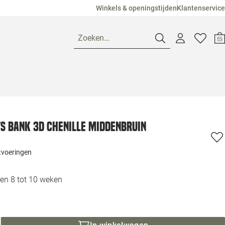
Winkels & openingstijden
Klantenservice
Zoeken…
Openingstijden
Pagina suggesties
Loods 5 Ame
ts bank 3d chenille middenbruin
Winkels
Loods 5 Dui
itvoeringen
Klantenservice
Loods 5 Maas
en 8 tot 10 weken
Veelgestelde vragen
Loods 5 Slie