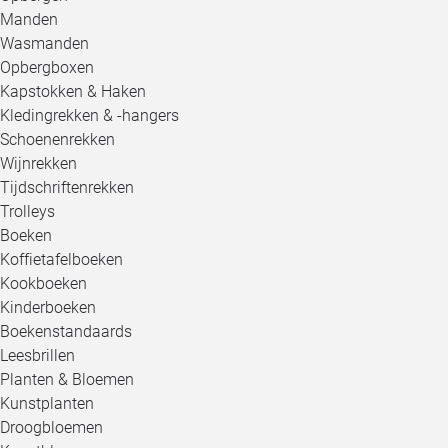
Manden
Wasmanden
Opbergboxen
Kapstokken & Haken
Kledingrekken & -hangers
Schoenenrekken
Wijnrekken
Tijdschriftenrekken
Trolleys
Boeken
Koffietafelboeken
Kookboeken
Kinderboeken
Boekenstandaards
Leesbrillen
Planten & Bloemen
Kunstplanten
Droogbloemen