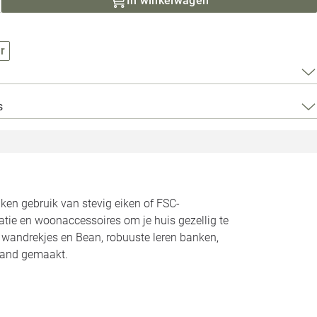
In winkelwagen
Loods 5 Za
Loods 5 Gara
r
Alle openingst
s
n gebruik van stevig eiken of FSC-
atie en woonaccessoires om je huis gezellig te
n wandrekjes en Bean, robuuste leren banken,
land gemaakt.