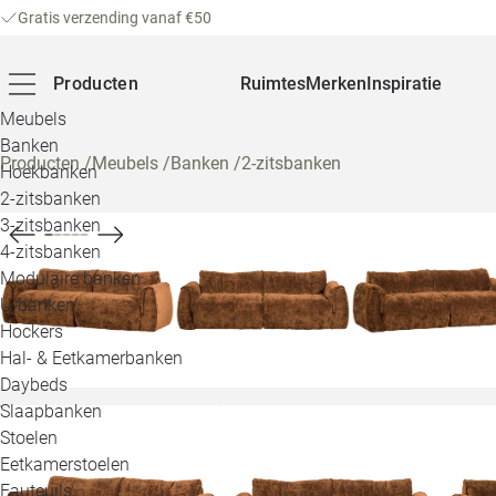
Gratis verzending vanaf €50
Producten
Ruimtes
Merken
Inspiratie
Meubels
Banken
Producten
/
Meubels
/
Banken
/
2-zitsbanken
Hoekbanken
2-zitsbanken
3-zitsbanken
4-zitsbanken
Modulaire banken
U-banken
Hockers
Hal- & Eetkamerbanken
Daybeds
Slaapbanken
Stoelen
Eetkamerstoelen
Fauteuils