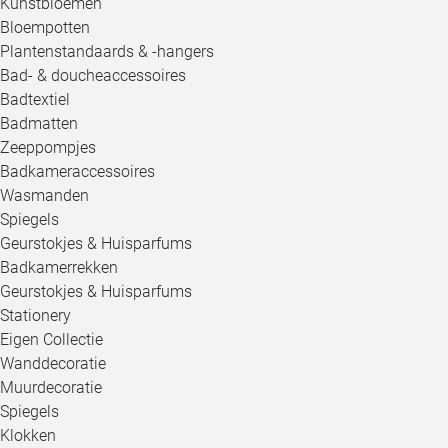
Kunstbloemen
Bloempotten
Plantenstandaards & -hangers
Bad- & doucheaccessoires
Badtextiel
Badmatten
Zeeppompjes
Badkameraccessoires
Wasmanden
Spiegels
Geurstokjes & Huisparfums
Badkamerrekken
Geurstokjes & Huisparfums
Stationery
Eigen Collectie
Wanddecoratie
Muurdecoratie
Spiegels
Klokken