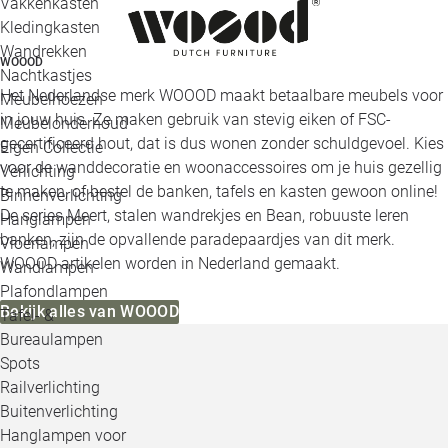
Vakkenkasten
Kledingkasten
Wandrekken
WOOOD
Nachtkastjes
Het Nederlandse merk WOOOD maakt betaalbare meubels voor
Meubelhoezen
in jouw huis. Ze maken gebruik van stevig eiken of FSC-
Meubelonderhoud
gecertificeerd hout, dat is dus wonen zonder schuldgevoel. Kies
Eigen Collectie
voor de wanddecoratie en woonaccessoires om je huis gezellig
Verlichting
te maken, of bestel de banken, tafels en kasten gewoon online!
Binnenverlichting
De series Meert, stalen wandrekjes en Bean, robuuste leren
Hanglampen
banken, zijn de opvallende paradepaardjes van dit merk.
Vloerlampen
WOOOD artikelen worden in Nederland gemaakt.
Wandlampen
Plafondlampen
Bekijk alles van WOOOD
Tafel- &
Bureaulampen
Spots
Railverlichting
Buitenverlichting
Hanglampen voor