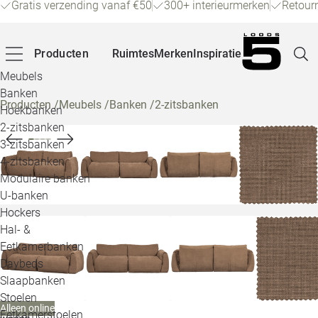
Gratis verzending vanaf €50
300+ interieurmerken
Retour
Producten
Ruimtes
Merken
Inspiratie
Meubels
Banken
Producten
/
Meubels
/
Banken
/
2-zitsbanken
Hoekbanken
Pagina
2-zitsbanken
3-zitsbanken
4-zitsbanken
Winke
Modulaire banken
U-banken
Klant
Hockers
Hal- &
Veelg
Eetkamerbanken
Daybeds
Openin
Slaapbanken
Loo
Stoelen
Alleen online
Eetkamerstoelen