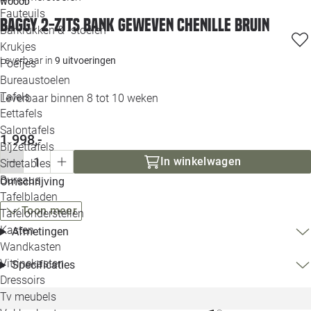
WOOOD
Loo
Fauteuils
Baggy 2-zits bank geweven chenille bruin
Barkrukken & -stoelen
Krukjes
Loo
Leverbaar in
9 uitvoeringen
Poefjes
Bureaustoelen
Loo
Tafels
Leverbaar binnen 8 tot 10 weken
Eettafels
Loo
Salontafels
1.998,-
Bijzettafels
Loo
In winkelwagen
Sidetables
Bureaus
Omschrijving
Tafelbladen
Alle 
Toon meer
Tafelonderstellen
Kasten
Afmetingen
Wandkasten
Vitrinekasten
Specificaties
Dressoirs
Tv meubels