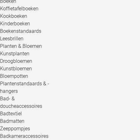
Boeken
Koffietafelboeken
Kookboeken
Kinderboeken
Boekenstandaards
Leesbrillen
Planten & Bloemen
Kunstplanten
Droogbloemen
Kunstbloemen
Bloempotten
Plantenstandaards & -
hangers
Bad- &
doucheaccessoires
Badtextiel
Badmatten
Zeeppompjes
Badkameraccessoires