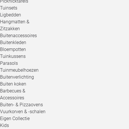
Picknicktafels
Tuinsets
Ligbedden
Hangmatten &
Zitzakken
Buitenaccessoires
Buitenkleden
Bloempotten
Tuinkussens
Parasols
Tuinmeubelhoezen
Buitenverlichting
Buiten koken
Barbecues &
Accessoires
Buiten- & Pizzaovens
Vuurkorven & -schalen
Eigen Collectie
Kids