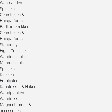
Wasmanden
Spiegels
Geurstokjes &
Huisparfums
Badkamerrekken
Geurstokjes &
Huisparfums
Stationery
Eigen Collectie
Wanddecoratie
Muurdecoratie
Spiegels
Klokken
Fotolijsten
Kapstokken & Haken
Wandplanken
Wandrekken
Magneetborden & -
accessoires