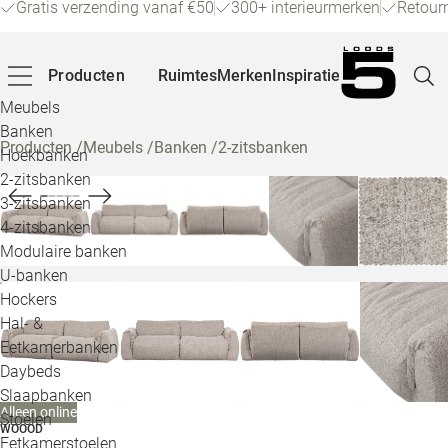
Gratis verzending vanaf €50
300+ interieurmerken
Retour
Producten
Ruimtes
Merken
Inspiratie
Meubels
Banken
Producten
/
Meubels
/
Banken
/
2-zitsbanken
Hoekbanken
Pagina
2-zitsbanken
3-zitsbanken
4-zitsbanken
Winke
Modulaire banken
U-banken
Klant
Hockers
Hal- &
Veelg
Eetkamerbanken
Daybeds
Openin
Slaapbanken
Alleen online
Loo
Stoelen
WOOOD
Eetkamerstoelen