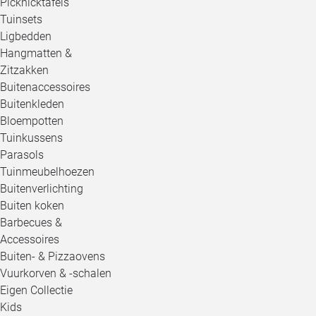
Picknicktafels
Tuinsets
Ligbedden
Hangmatten &
Zitzakken
Buitenaccessoires
Buitenkleden
Bloempotten
Tuinkussens
Parasols
Tuinmeubelhoezen
Buitenverlichting
Buiten koken
Barbecues &
Accessoires
Buiten- & Pizzaovens
Vuurkorven & -schalen
Eigen Collectie
Kids