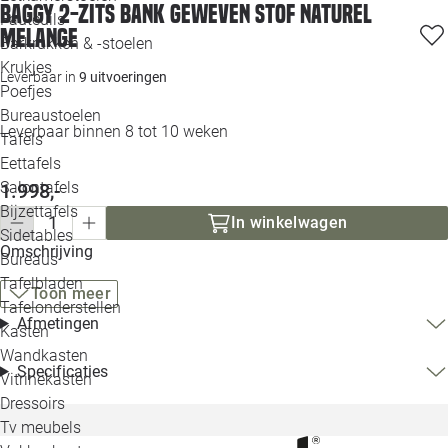
Baggy 2-zits bank geweven stof naturel
Loo
Fauteuils
melange
Barkrukken & -stoelen
Krukjes
Loo
Leverbaar in
9 uitvoeringen
Poefjes
Bureaustoelen
Loo
Leverbaar binnen 8 tot 10 weken
Tafels
Eettafels
Loo
Salontafels
1.998,-
Bijzettafels
In winkelwagen
Loo
Sidetables
Omschrijving
Bureaus
Tafelbladen
Toon meer
Alle 
Tafelonderstellen
Afmetingen
Kasten
Wandkasten
Specificaties
Vitrinekasten
Dressoirs
Tv meubels