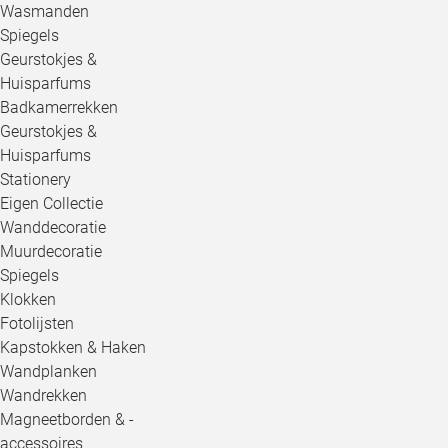
Wasmanden
Spiegels
Geurstokjes &
Huisparfums
Badkamerrekken
Geurstokjes &
Huisparfums
Stationery
Eigen Collectie
Wanddecoratie
Muurdecoratie
Spiegels
Klokken
Fotolijsten
Kapstokken & Haken
Wandplanken
Wandrekken
Magneetborden & -
accessoires