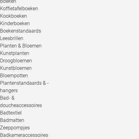
Boeken
Koffietafelboeken
Kookboeken
Kinderboeken
Boekenstandaards
Leesbrillen
Planten & Bloemen
Kunstplanten
Droogbloemen
Kunstbloemen
Bloempotten
Plantenstandaards & -
hangers
Bad- &
doucheaccessoires
Badtextiel
Badmatten
Zeeppompjes
Badkameraccessoires