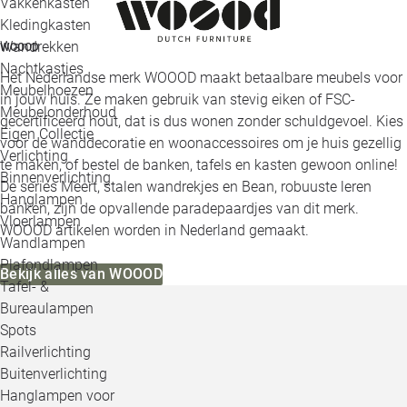
Vakkenkasten
Kledingkasten
Wandrekken
WOOOD
Nachtkastjes
Het Nederlandse merk WOOOD maakt betaalbare meubels voor
Meubelhoezen
in jouw huis. Ze maken gebruik van stevig eiken of FSC-
Meubelonderhoud
gecertificeerd hout, dat is dus wonen zonder schuldgevoel. Kies
Eigen Collectie
voor de wanddecoratie en woonaccessoires om je huis gezellig
Verlichting
te maken, of bestel de banken, tafels en kasten gewoon online!
Binnenverlichting
De series Meert, stalen wandrekjes en Bean, robuuste leren
Hanglampen
banken, zijn de opvallende paradepaardjes van dit merk.
Vloerlampen
WOOOD artikelen worden in Nederland gemaakt.
Wandlampen
Plafondlampen
Bekijk alles van WOOOD
Tafel- &
Bureaulampen
Spots
Railverlichting
Buitenverlichting
Hanglampen voor