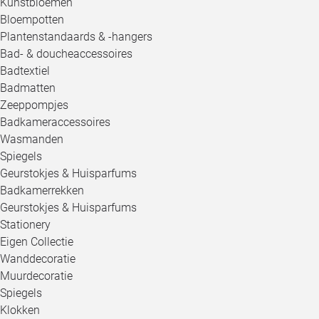
Kunstbloemen
Bloempotten
Plantenstandaards & -hangers
Bad- & doucheaccessoires
Badtextiel
Badmatten
Zeeppompjes
Badkameraccessoires
Wasmanden
Spiegels
Geurstokjes & Huisparfums
Badkamerrekken
Geurstokjes & Huisparfums
Stationery
Eigen Collectie
Wanddecoratie
Muurdecoratie
Spiegels
Klokken