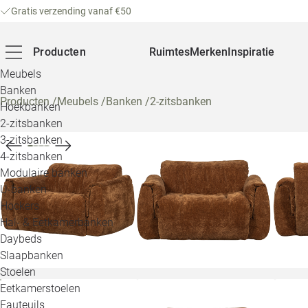
Gratis verzending vanaf €50
Producten
Ruimtes
Merken
Inspiratie
Meubels
Banken
Producten
/
Meubels
/
Banken
/
2-zitsbanken
Hoekbanken
2-zitsbanken
3-zitsbanken
4-zitsbanken
Modulaire banken
U-banken
Hockers
Hal- & Eetkamerbanken
Daybeds
Slaapbanken
Stoelen
Eetkamerstoelen
Fauteuils