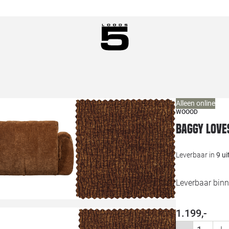
Alleen online
WOOOD
Baggy love
Leverbaar in
9 u
Leverbaar binn
1.199,-