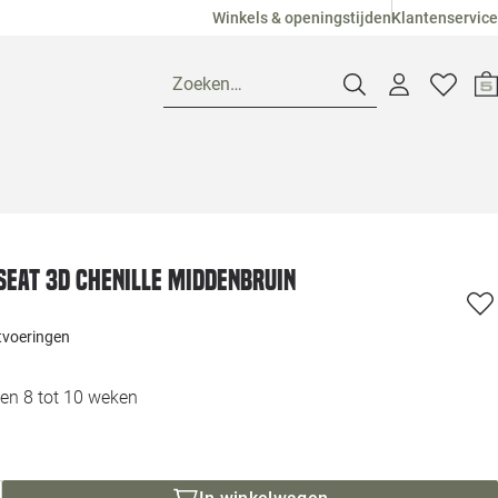
Winkels & openingstijden
Klantenservice
Zoeken…
Openingstijden
Pagina suggesties
Loods 5 Ame
seat 3d chenille middenbruin
Winkels
Loods 5 Dui
itvoeringen
Klantenservice
Loods 5 Maas
en 8 tot 10 weken
Veelgestelde vragen
Loods 5 Slie