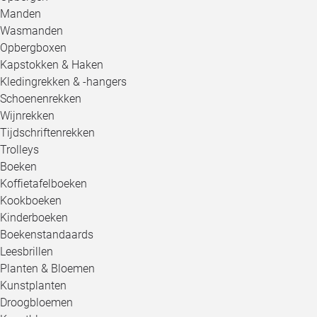
Manden
Wasmanden
Opbergboxen
Kapstokken & Haken
Kledingrekken & -hangers
Schoenenrekken
Wijnrekken
Tijdschriftenrekken
Trolleys
Boeken
Koffietafelboeken
Kookboeken
Kinderboeken
Boekenstandaards
Leesbrillen
Planten & Bloemen
Kunstplanten
Droogbloemen