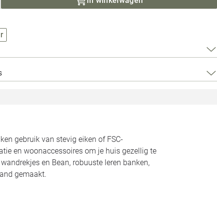
In winkelwagen
Loods 5 Za
Loods 5 Gara
r
Alle openingst
s
n gebruik van stevig eiken of FSC-
atie en woonaccessoires om je huis gezellig te
n wandrekjes en Bean, robuuste leren banken,
land gemaakt.