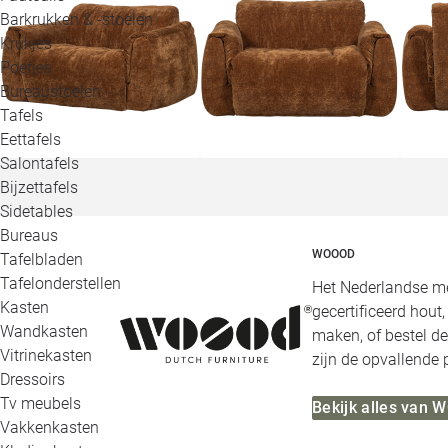
Barkrukken & -stoelen
Krukjes
Poefjes
Bureaustoelen
Tafels
Eettafels
Salontafels
Bijzettafels
Sidetables
Bureaus
WOOOD
Tafelbladen
Tafelonderstellen
Het Nederlandse me
Kasten
gecertificeerd hout
Wandkasten
maken, of bestel de
Vitrinekasten
zijn de opvallende
Dressoirs
Tv meubels
Bekijk alles van
Vakkenkasten