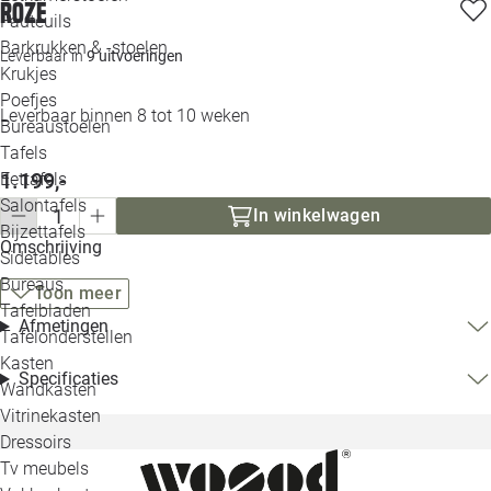
roze
Loo
Fauteuils
Barkrukken & -stoelen
Leverbaar in
9 uitvoeringen
Krukjes
Loo
Poefjes
Leverbaar binnen 8 tot 10 weken
Bureaustoelen
Loo
Tafels
1.199,-
Eettafels
Loo
Salontafels
In winkelwagen
Bijzettafels
Omschrijving
Loo
Sidetables
Bureaus
Toon meer
Tafelbladen
Alle 
Afmetingen
Tafelonderstellen
Kasten
Specificaties
Wandkasten
Vitrinekasten
Dressoirs
Tv meubels