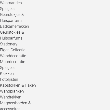
Wasmanden
Spiegels
Geurstokjes &
Huisparfums
Badkamerrekken
Geurstokjes &
Huisparfums
Stationery
Eigen Collectie
Wanddecoratie
Muurdecoratie
Spiegels
Klokken
Fotolijsten
Kapstokken & Haken
Wandplanken
Wandrekken
Magneetborden & -
accessoires