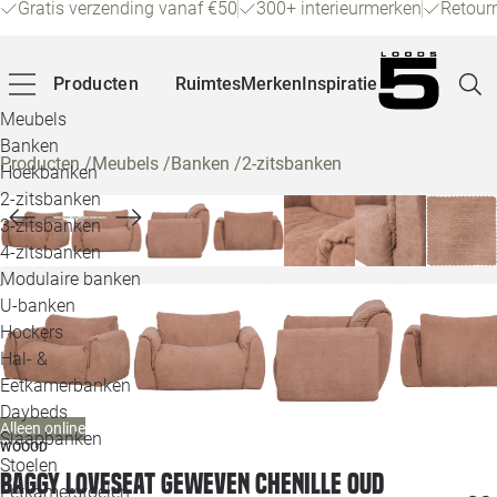
Gratis verzending vanaf €50
300+ interieurmerken
Retour
Producten
Ruimtes
Merken
Inspiratie
Meubels
Banken
Producten
/
Meubels
/
Banken
/
2-zitsbanken
Hoekbanken
Pagina
2-zitsbanken
3-zitsbanken
4-zitsbanken
Winke
Modulaire banken
U-banken
Klant
Hockers
Hal- &
Veelg
Eetkamerbanken
Daybeds
Openin
Alleen online
Slaapbanken
WOOOD
Loo
Stoelen
Baggy loveseat geweven chenille oud
Eetkamerstoelen