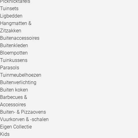
Picknicktafels
Tuinsets
Ligbedden
Hangmatten &
Zitzakken
Buitenaccessoires
Buitenkleden
Bloempotten
Tuinkussens
Parasols
Tuinmeubelhoezen
Buitenverlichting
Buiten koken
Barbecues &
Accessoires
Buiten- & Pizzaovens
Vuurkorven & -schalen
Eigen Collectie
Kids