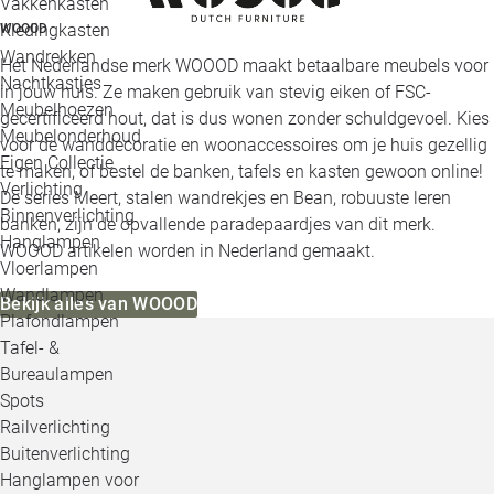
Vakkenkasten
Kledingkasten
WOOOD
Wandrekken
Het Nederlandse merk WOOOD maakt betaalbare meubels voor
Nachtkastjes
in jouw huis. Ze maken gebruik van stevig eiken of FSC-
Meubelhoezen
gecertificeerd hout, dat is dus wonen zonder schuldgevoel. Kies
Meubelonderhoud
voor de wanddecoratie en woonaccessoires om je huis gezellig
Eigen Collectie
te maken, of bestel de banken, tafels en kasten gewoon online!
Verlichting
De series Meert, stalen wandrekjes en Bean, robuuste leren
Binnenverlichting
banken, zijn de opvallende paradepaardjes van dit merk.
Hanglampen
WOOOD artikelen worden in Nederland gemaakt.
Vloerlampen
Wandlampen
Bekijk alles van WOOOD
Plafondlampen
Tafel- &
Bureaulampen
Spots
Railverlichting
Buitenverlichting
Hanglampen voor