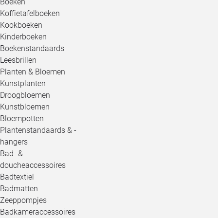
Boeken
Koffietafelboeken
Kookboeken
Kinderboeken
Boekenstandaards
Leesbrillen
Planten & Bloemen
Kunstplanten
Droogbloemen
Kunstbloemen
Bloempotten
Plantenstandaards & -
hangers
Bad- &
doucheaccessoires
Badtextiel
Badmatten
Zeeppompjes
Badkameraccessoires