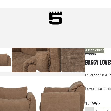
Alleen online
WOOOD
Baggy love
Leverbaar in
9 u
Leverbaar binn
1.199,-