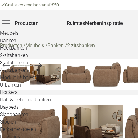
Gratis verzending vanaf €50
Producten
Ruimtes
Merken
Inspiratie
Meubels
Banken
Producten
/
Meubels
/
Banken
/
2-zitsbanken
Hoekbanken
2-zitsbanken
3-zitsbanken
4-zitsbanken
Modulaire banken
U-banken
Hockers
Hal- & Eetkamerbanken
Daybeds
Slaapbanken
Stoelen
Eetkamerstoelen
Fauteuils