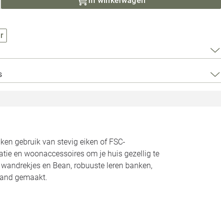
In winkelwagen
Loods 5 Za
Loods 5 Gara
r
Alle openingst
s
n gebruik van stevig eiken of FSC-
atie en woonaccessoires om je huis gezellig te
n wandrekjes en Bean, robuuste leren banken,
land gemaakt.