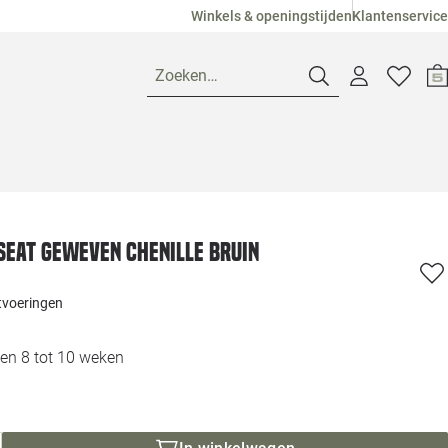
Winkels & openingstijden
Klantenservice
Zoeken…
Openingstijden
Pagina suggesties
Loods 5 Ame
seat geweven chenille bruin
Winkels
Loods 5 Dui
itvoeringen
Klantenservice
Loods 5 Maas
en 8 tot 10 weken
Veelgestelde vragen
Loods 5 Slie