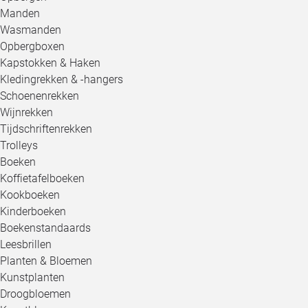
Manden
Wasmanden
Opbergboxen
Kapstokken & Haken
Kledingrekken & -hangers
Schoenenrekken
Wijnrekken
Tijdschriftenrekken
Trolleys
Boeken
Koffietafelboeken
Kookboeken
Kinderboeken
Boekenstandaards
Leesbrillen
Planten & Bloemen
Kunstplanten
Droogbloemen