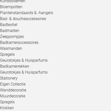
Kunstbloemen
Bloempotten
Plantenstandaards & -hangers
Bad- & doucheaccessoires
Badtextiel
Badmatten
Zeeppompjes
Badkameraccessoires
Wasmanden
Spiegels
Geurstokjes & Huisparfums
Badkamerrekken
Geurstokjes & Huisparfums
Stationery
Eigen Collectie
Wanddecoratie
Muurdecoratie
Spiegels
Klokken