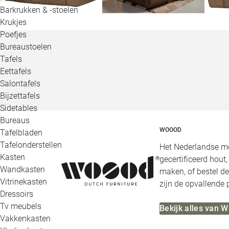
Barkrukken & -stoelen
Krukjes
Poefjes
Bureaustoelen
Tafels
Eettafels
Salontafels
Bijzettafels
Sidetables
Bureaus
WOOOD
Tafelbladen
Tafelonderstellen
Het Nederlandse me
Kasten
gecertificeerd hout
Wandkasten
maken, of bestel de
Vitrinekasten
zijn de opvallende
Dressoirs
Tv meubels
Bekijk alles van
Vakkenkasten