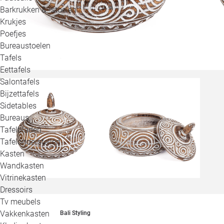
Barkrukken & -stoelen
Krukjes
Poefjes
Bureaustoelen
Tafels
Eettafels
Salontafels
Bijzettafels
Sidetables
Bureaus
Tafelbladen
Tafelonderstellen
Kasten
Wandkasten
Vitrinekasten
Dressoirs
Tv meubels
Vakkenkasten
Bali Styling