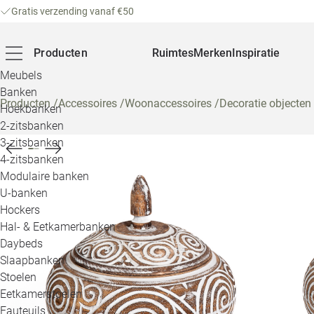
Gratis verzending vanaf €50
Producten
Ruimtes
Merken
Inspiratie
Meubels
Banken
Producten
/
Accessoires
/
Woonaccessoires
/
Decoratie objecten
Hoekbanken
2-zitsbanken
3-zitsbanken
4-zitsbanken
Modulaire banken
U-banken
Hockers
Hal- & Eetkamerbanken
Daybeds
Slaapbanken
Stoelen
Eetkamerstoelen
Fauteuils