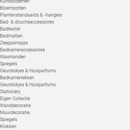
Kunstbloemen
Bloempotten
Plantenstandaards & -hangers
Bad- & doucheaccessoires
Badtextiel
Badmatten
Zeeppompjes
Badkameraccessoires
Wasmanden
Spiegels
Geurstokjes & Huisparfums
Badkamerrekken
Geurstokjes & Huisparfums
Stationery
Eigen Collectie
Wanddecoratie
Muurdecoratie
Spiegels
Klokken