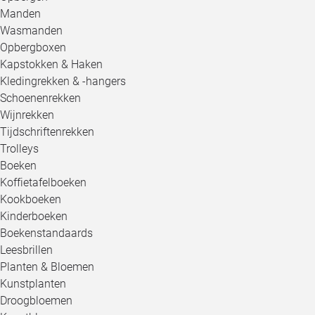
Manden
Wasmanden
Opbergboxen
Kapstokken & Haken
Kledingrekken & -hangers
Schoenenrekken
Wijnrekken
Tijdschriftenrekken
Trolleys
Boeken
Koffietafelboeken
Kookboeken
Kinderboeken
Boekenstandaards
Leesbrillen
Planten & Bloemen
Kunstplanten
Droogbloemen