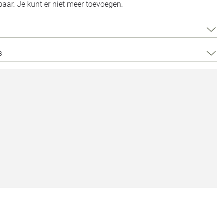
Loods 5 Za
aar. Je kunt er niet meer toevoegen.
Loods 5 Gara
s
Alle openingst