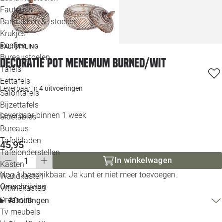
Loo
Fauteuils
Barkrukken & -stoelen
Krukjes
Loo
Poefjes
BALI STYLING
Bureaustoelen
Loo
Decoratie pot Menemum burned/wit
Tafels
Eettafels
Loo
Leverbaar in
4 uitvoeringen
Salontafels
Bijzettafels
Loo
Leverbaar binnen 1 week
Sidetables
Bureaus
Tafelbladen
45,95
Alle 
Tafelonderstellen
In winkelwagen
Kasten
Nog 1 beschikbaar. Je kunt er niet meer toevoegen.
Wandkasten
Omschrijving
Vitrinekasten
Dressoirs
Afmetingen
Tv meubels