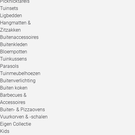
Picknicktafels
Tuinsets
Ligbedden
Hangmatten &
Zitzakken
Buitenaccessoires
Buitenkleden
Bloempotten
Tuinkussens
Parasols
Tuinmeubelhoezen
Buitenverlichting
Buiten koken
Barbecues &
Accessoires
Buiten- & Pizzaovens
Vuurkorven & -schalen
Eigen Collectie
Kids