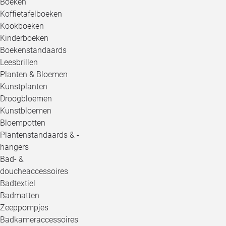
Boeken
Koffietafelboeken
Kookboeken
Kinderboeken
Boekenstandaards
Leesbrillen
Planten & Bloemen
Kunstplanten
Droogbloemen
Kunstbloemen
Bloempotten
Plantenstandaards & -
hangers
Bad- &
doucheaccessoires
Badtextiel
Badmatten
Zeeppompjes
Badkameraccessoires