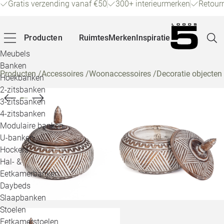
Gratis verzending vanaf €50
300+ interieurmerken
Retour
Producten
Ruimtes
Merken
Inspiratie
Meubels
Banken
Producten
/
Accessoires
/
Woonaccessoires
/
Decoratie objecten
Hoekbanken
Pagina
2-zitsbanken
3-zitsbanken
4-zitsbanken
Winke
Modulaire banken
U-banken
Klant
Hockers
Hal- &
Veelg
Eetkamerbanken
Daybeds
Openin
Slaapbanken
Loo
Stoelen
Eetkamerstoelen