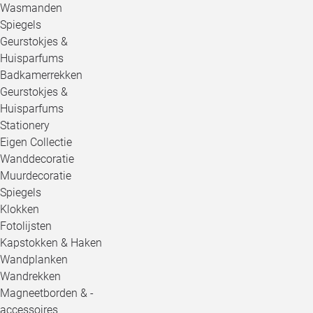
Wasmanden
Spiegels
Geurstokjes &
Huisparfums
Badkamerrekken
Geurstokjes &
Huisparfums
Stationery
Eigen Collectie
Wanddecoratie
Muurdecoratie
Spiegels
Klokken
Fotolijsten
Kapstokken & Haken
Wandplanken
Wandrekken
Magneetborden & -
accessoires