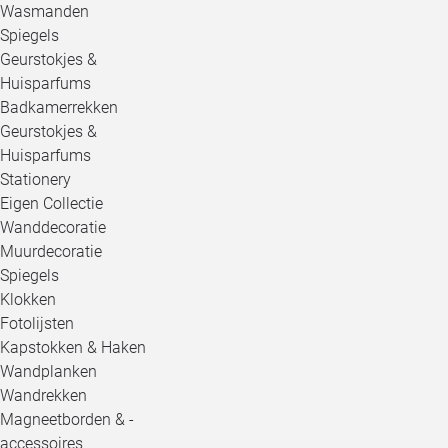
Wasmanden
Spiegels
Geurstokjes &
Huisparfums
Badkamerrekken
Geurstokjes &
Huisparfums
Stationery
Eigen Collectie
Wanddecoratie
Muurdecoratie
Spiegels
Klokken
Fotolijsten
Kapstokken & Haken
Wandplanken
Wandrekken
Magneetborden & -
accessoires