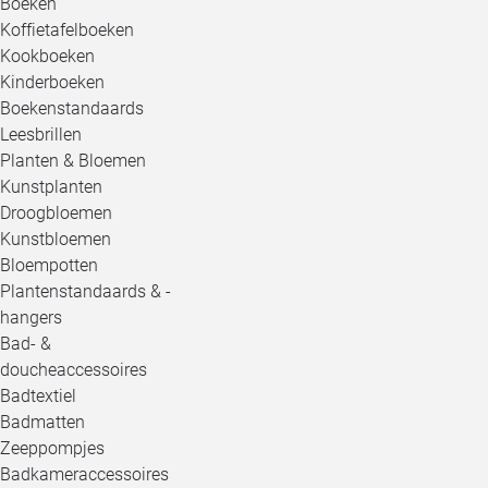
Boeken
Koffietafelboeken
Kookboeken
Kinderboeken
Boekenstandaards
Leesbrillen
Planten & Bloemen
Kunstplanten
Droogbloemen
Kunstbloemen
Bloempotten
Plantenstandaards & -
hangers
Bad- &
doucheaccessoires
Badtextiel
Badmatten
Zeeppompjes
Badkameraccessoires