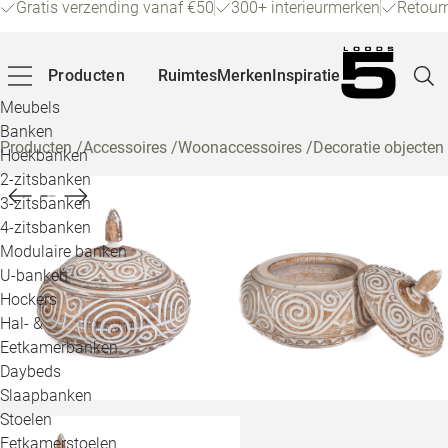
Gratis verzending vanaf €50
300+ interieurmerken
Retour
Producten
Ruimtes
Merken
Inspiratie
Meubels
Banken
Producten
/
Accessoires
/
Woonaccessoires
/
Decoratie objecten
Hoekbanken
Pagina
2-zitsbanken
3-zitsbanken
4-zitsbanken
Winke
Modulaire banken
U-banken
Klant
Hockers
Hal- &
Veelg
Eetkamerbanken
Daybeds
Openin
Slaapbanken
Loo
Stoelen
Eetkamerstoelen