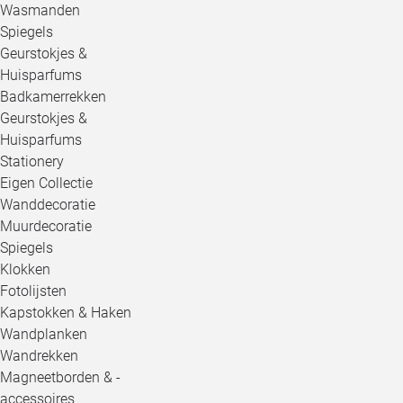
Wasmanden
Spiegels
Geurstokjes &
Huisparfums
Badkamerrekken
Geurstokjes &
Huisparfums
Stationery
Eigen Collectie
Wanddecoratie
Muurdecoratie
Spiegels
Klokken
Fotolijsten
Kapstokken & Haken
Wandplanken
Wandrekken
Magneetborden & -
accessoires