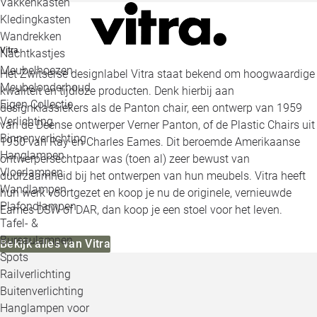
Vakkenkasten
Kledingkasten
Wandrekken
Vitra
Nachtkastjes
Meubelhoezen
Het Zwitserse designlabel Vitra staat bekend om hoogwaardige
Meubelonderhoud
kwaliteit en tijdloze producten. Denk hierbij aan
Eigen Collectie
designklassiekers als de Panton chair, een ontwerp van 1959
Verlichting
van de Deense ontwerper Verner Panton, of de Plastic Chairs uit
Binnenverlichting
1950 van Ray en Charles Eames. Dit beroemde Amerikaanse
Hanglampen
ontwerpersechtpaar was (toen al) zeer bewust van
Vloerlampen
duurzaamheid bij het ontwerpen van hun meubels. Vitra heeft
Wandlampen
hun werk voortgezet en koop je nu de originele, vernieuwde
Plafondlampen
Eames DSW of DAR, dan koop je een stoel voor het leven.
Tafel- &
Bureaulampen
Bekijk alles van Vitra
Spots
Railverlichting
Buitenverlichting
Hanglampen voor