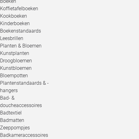
Boeken
Koffietafelboeken
Kookboeken
Kinderboeken
Boekenstandaards
Leesbrillen
Planten & Bloemen
Kunstplanten
Droogbloemen
Kunstbloemen
Bloempotten
Plantenstandaards & -
hangers
Bad- &
doucheaccessoires
Badtextiel
Badmatten
Zeeppompjes
Badkameraccessoires