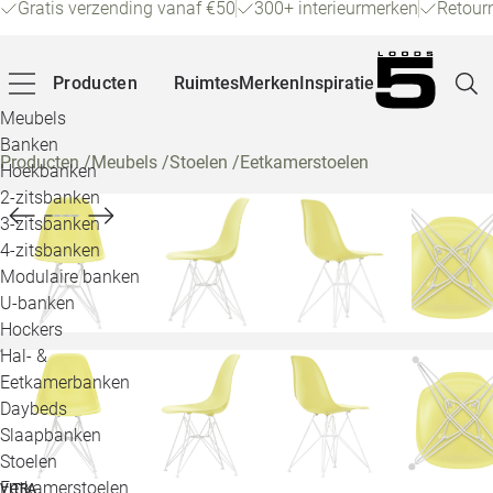
Gratis verzending vanaf €50
300+ interieurmerken
Retour
Producten
Ruimtes
Merken
Inspiratie
Meubels
Banken
Producten
/
Meubels
/
Stoelen
/
Eetkamerstoelen
Hoekbanken
Pagina
2-zitsbanken
3-zitsbanken
4-zitsbanken
Winke
Modulaire banken
U-banken
Klant
Hockers
Hal- &
Veelg
Eetkamerbanken
Daybeds
Openin
Slaapbanken
Loo
Stoelen
Eetkamerstoelen
VITRA