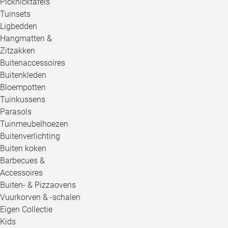
Picknicktafels
Tuinsets
Ligbedden
Hangmatten &
Zitzakken
Buitenaccessoires
Buitenkleden
Bloempotten
Tuinkussens
Parasols
Tuinmeubelhoezen
Buitenverlichting
Buiten koken
Barbecues &
Accessoires
Buiten- & Pizzaovens
Vuurkorven & -schalen
Eigen Collectie
Kids