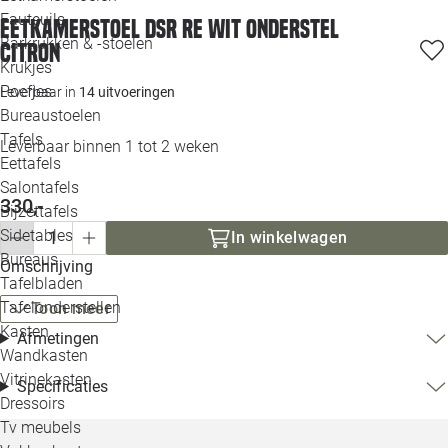
Loo
Fauteuils
Eetkamerstoel DSR RE wit onderstel
Barkrukken & -stoelen
citron
Krukjes
Loo
Poefjes
Leverbaar in
14 uitvoeringen
Bureaustoelen
Loo
Tafels
Leverbaar binnen 1 tot 2 weken
Eettafels
Loo
Salontafels
330,-
Bijzettafels
Loo
Sidetables
In winkelwagen
Bureaus
Omschrijving
Tafelbladen
Alle 
Tafelonderstellen
Toon meer
Kasten
Afmetingen
Wandkasten
Vitrinekasten
Specificaties
Dressoirs
Tv meubels