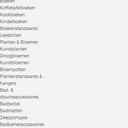
Boeken
Koffietafelboeken
Kookboeken
Kinderboeken
Boekenstandaards
Leesbrillen
Planten & Bloemen
Kunstplanten
Droogbloemen
Kunstbloemen
Bloempotten
Plantenstandaards & -
hangers
Bad- &
doucheaccessoires
Badtextiel
Badmatten
Zeeppompjes
Badkameraccessoires