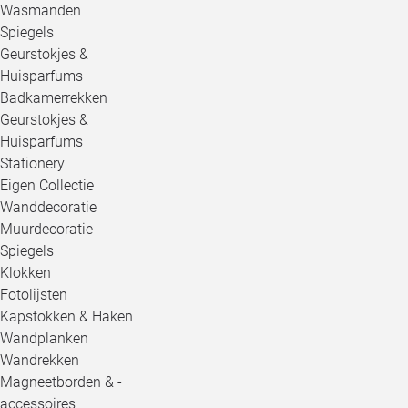
Wasmanden
Spiegels
Geurstokjes &
Huisparfums
Badkamerrekken
Geurstokjes &
Huisparfums
Stationery
Eigen Collectie
Wanddecoratie
Muurdecoratie
Spiegels
Klokken
Fotolijsten
Kapstokken & Haken
Wandplanken
Wandrekken
Magneetborden & -
accessoires