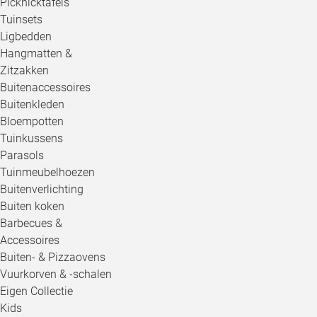
Picknicktafels
Tuinsets
Ligbedden
Hangmatten &
Zitzakken
Buitenaccessoires
Buitenkleden
Bloempotten
Tuinkussens
Parasols
Tuinmeubelhoezen
Buitenverlichting
Buiten koken
Barbecues &
Accessoires
Buiten- & Pizzaovens
Vuurkorven & -schalen
Eigen Collectie
Kids