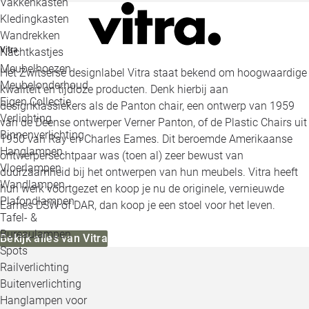
Vakkenkasten
Kledingkasten
Wandrekken
Vitra
Nachtkastjes
Meubelhoezen
Het Zwitserse designlabel Vitra staat bekend om hoogwaardige
Meubelonderhoud
kwaliteit en tijdloze producten. Denk hierbij aan
Eigen Collectie
designklassiekers als de Panton chair, een ontwerp van 1959
Verlichting
van de Deense ontwerper Verner Panton, of de Plastic Chairs uit
Binnenverlichting
1950 van Ray en Charles Eames. Dit beroemde Amerikaanse
Hanglampen
ontwerpersechtpaar was (toen al) zeer bewust van
Vloerlampen
duurzaamheid bij het ontwerpen van hun meubels. Vitra heeft
Wandlampen
hun werk voortgezet en koop je nu de originele, vernieuwde
Plafondlampen
Eames DSW of DAR, dan koop je een stoel voor het leven.
Tafel- &
Bureaulampen
Bekijk alles van Vitra
Spots
Railverlichting
Buitenverlichting
Hanglampen voor