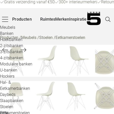
Gratis verzending vanaf €50
300+ interieurmerken
Retour
Producten
Ruimtes
Merken
Inspiratie
Meubels
Banken
Producten
/
Meubels
/
Stoelen
/
Eetkamerstoelen
Hoekbanken
Pagina
2-zitsbanken
3-zitsbanken
4-zitsbanken
Winke
Modulaire banken
U-banken
Klant
Hockers
Hal- &
Veelg
Eetkamerbanken
Daybeds
Openin
Slaapbanken
Loo
Stoelen
Eetkamerstoelen
VITRA