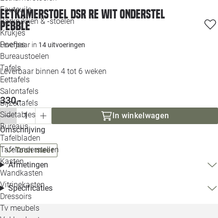
Loo
Fauteuils
Eetkamerstoel DSR RE wit onderstel
Barkrukken & -stoelen
pebble
Krukjes
Loo
Poefjes
Leverbaar in
14 uitvoeringen
Bureaustoelen
Loo
Tafels
Leverbaar binnen 4 tot 6 weken
Eettafels
Loo
Salontafels
330,-
Bijzettafels
Loo
Sidetables
In winkelwagen
Bureaus
Omschrijving
Tafelbladen
Alle 
Tafelonderstellen
Toon meer
Kasten
Afmetingen
Wandkasten
Vitrinekasten
Specificaties
Dressoirs
Tv meubels