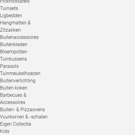
Picknicktafels
Tuinsets
Ligbedden
Hangmatten &
Zitzakken
Buitenaccessoires
Buitenkleden
Bloempotten
Tuinkussens
Parasols
Tuinmeubelhoezen
Buitenverlichting
Buiten koken
Barbecues &
Accessoires
Buiten- & Pizzaovens
Vuurkorven & -schalen
Eigen Collectie
Kids