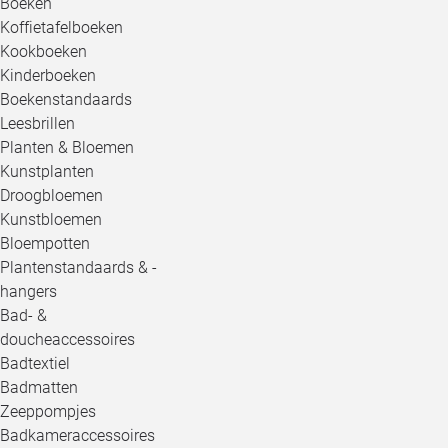
Boeken
Koffietafelboeken
Kookboeken
Kinderboeken
Boekenstandaards
Leesbrillen
Planten & Bloemen
Kunstplanten
Droogbloemen
Kunstbloemen
Bloempotten
Plantenstandaards & -
hangers
Bad- &
doucheaccessoires
Badtextiel
Badmatten
Zeeppompjes
Badkameraccessoires