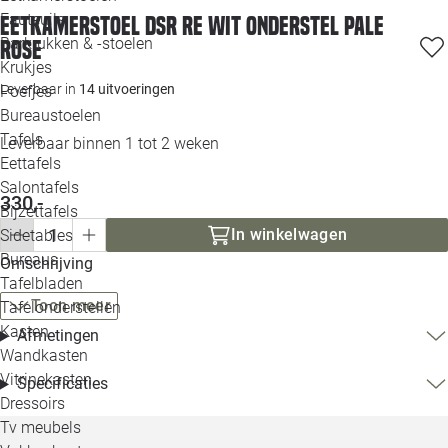
Loo
Fauteuils
Eetkamerstoel DSR RE wit onderstel pale
Barkrukken & -stoelen
rose
Krukjes
Loo
Leverbaar in
14 uitvoeringen
Poefjes
Bureaustoelen
Loo
Tafels
Leverbaar binnen 1 tot 2 weken
Eettafels
Loo
Salontafels
330,-
Bijzettafels
Loo
In winkelwagen
Sidetables
(out
Bureaus
Omschrijving
Tafelbladen
Alle 
Toon meer
Tafelonderstellen
Kasten
Afmetingen
Wandkasten
Vitrinekasten
Specificaties
Dressoirs
Tv meubels