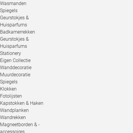
Wasmanden
Spiegels
Geurstokjes &
Huisparfums
Badkamerrekken
Geurstokjes &
Huisparfums
Stationery
Eigen Collectie
Wanddecoratie
Muurdecoratie
Spiegels
Klokken
Fotolijsten
Kapstokken & Haken
Wandplanken
Wandrekken
Magneetborden & -
accessoires