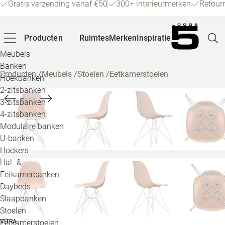
Gratis verzending vanaf €50
300+ interieurmerken
Retour
Producten
Ruimtes
Merken
Inspiratie
Meubels
Banken
Producten
/
Meubels
/
Stoelen
/
Eetkamerstoelen
Hoekbanken
Pagina
2-zitsbanken
3-zitsbanken
4-zitsbanken
Winke
Modulaire banken
U-banken
Klant
Hockers
Hal- &
Veelg
Eetkamerbanken
Daybeds
Openin
Slaapbanken
Loo
Stoelen
Eetkamerstoelen
VITRA