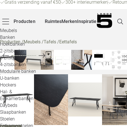
Gratis verzending vanaf €50
300+ interieurmerken
Retour
Producten
Ruimtes
Merken
Inspiratie
Meubels
Banken
Producten
/
Meubels
/
Tafels
/
Eettafels
Hoekbanken
Pagina
2-zitsbanken
3-zitsbanken
4-zitsbanken
Winke
Modulaire banken
U-banken
Klant
Hockers
Hal- &
Veelg
Eetkamerbanken
Daybeds
Openin
Slaapbanken
Loo
Stoelen
Eetkamerstoelen