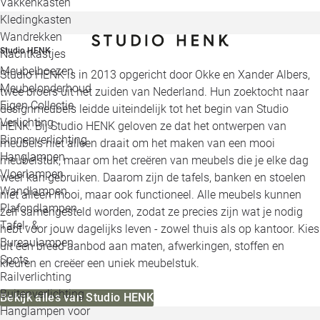
Vakkenkasten
Kledingkasten
Wandrekken
Studio HENK
Nachtkastjes
Meubelhoezen
Studio HENK is in 2013 opgericht door Okke en Xander Albers,
Meubelonderhoud
twee broers uit het zuiden van Nederland. Hun zoektocht naar
Eigen Collectie
designmeubels leidde uiteindelijk tot het begin van Studio
Verlichting
HENK. Bij Studio HENK geloven ze dat het ontwerpen van
Binnenverlichting
meubels niet alleen draait om het maken van een mooi
Hanglampen
meubelstuk, maar om het creëren van meubels die je elke dag
Vloerlampen
weer kan gebruiken. Daarom zijn de tafels, banken en stoelen
Wandlampen
niet alleen mooi, maar ook functioneel. Alle meubels kunnen
Plafondlampen
zelf samengesteld worden, zodat ze precies zijn wat je nodig
Tafel- &
hebt voor jouw dagelijks leven - zowel thuis als op kantoor. Kies
Bureaulampen
uit een breed aanbod aan maten, afwerkingen, stoffen en
Spots
kleuren en creëer een uniek meubelstuk.
Railverlichting
Buitenverlichting
Bekijk alles van Studio HENK
Hanglampen voor