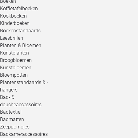
Boeken
Koffietafelboeken
Kookboeken
Kinderboeken
Boekenstandaards
Leesbrillen
Planten & Bloemen
Kunstplanten
Droogbloemen
Kunstbloemen
Bloempotten
Plantenstandaards & -
hangers
Bad- &
doucheaccessoires
Badtextiel
Badmatten
Zeeppompjes
Badkameraccessoires