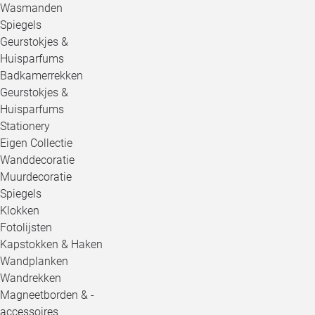
Wasmanden
Spiegels
Geurstokjes &
Huisparfums
Badkamerrekken
Geurstokjes &
Huisparfums
Stationery
Eigen Collectie
Wanddecoratie
Muurdecoratie
Spiegels
Klokken
Fotolijsten
Kapstokken & Haken
Wandplanken
Wandrekken
Magneetborden & -
accessoires