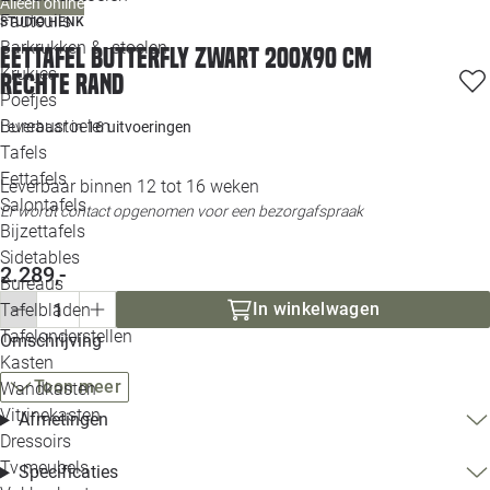
Alleen online
Loo
Fauteuils
STUDIO HENK
Barkrukken & -stoelen
Eettafel Butterfly zwart 200x90 cm
Krukjes
Loo
rechte rand
Poefjes
Bureaustoelen
Leverbaar in
16 uitvoeringen
Loo
Tafels
Eettafels
Leverbaar binnen 12 tot 16 weken
Loo
Salontafels
Er wordt contact opgenomen voor een bezorgafspraak
Bijzettafels
Loo
Sidetables
2.289,-
Bureaus
In winkelwagen
Tafelbladen
Alle 
Tafelonderstellen
Omschrijving
Kasten
Toon meer
Wandkasten
Vitrinekasten
Afmetingen
Dressoirs
Tv meubels
Specificaties