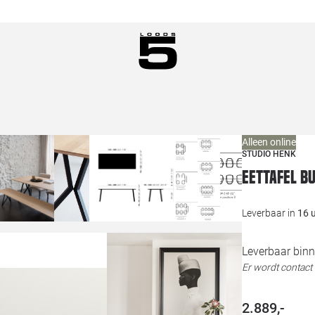
Alleen online
STUDIO HENK
Eettafel B
Leverbaar in
16 
Leverbaar binn
Er wordt contac
2.889,-