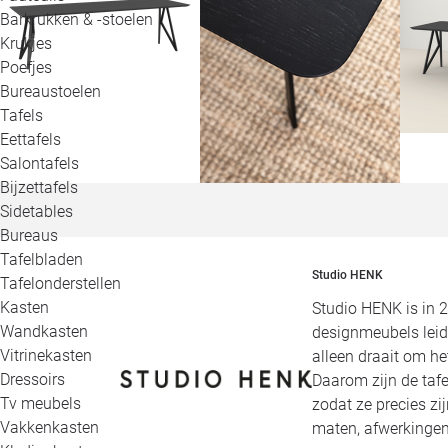
Barkrukken & -stoelen
Krukjes
Poefjes
Bureaustoelen
Tafels
Eettafels
Salontafels
Bijzettafels
Sidetables
Bureaus
Tafelbladen
Studio HENK
Tafelonderstellen
Kasten
Studio HENK is in 
Wandkasten
designmeubels leid
Vitrinekasten
alleen draait om h
Dressoirs
Daarom zijn de tafe
Tv meubels
zodat ze precies zi
Vakkenkasten
maten, afwerkingen,