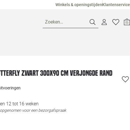
Winkels & openingstijden
Klantenservice
Zoeken…
Openingstijden
Pagina suggesties
Loods 5 Ame
utterfly zwart 300x90 cm verjongde rand
Winkels
Loods 5 Dui
uitvoeringen
Klantenservice
Loods 5 Maas
en 12 tot 16 weken
t opgenomen voor een bezorgafspraak
Veelgestelde vragen
Loods 5 Slie