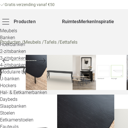
Gratis verzending vanaf €50
Producten
Ruimtes
Merken
Inspiratie
Meubels
Banken
Producten
/
Meubels
/
Tafels
/
Eettafels
Hoekbanken
2-zitsbanken
3-zitsbanken
4-zitsbanken
Modulaire banken
U-banken
Hockers
Hal- & Eetkamerbanken
Daybeds
Slaapbanken
Stoelen
Eetkamerstoelen
Fauteuils