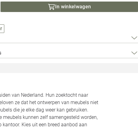
Loods 5 Za
In winkelwagen
Loods 5 Gara
r
Alle openingst
s
zuiden van Nederland. Hun zoektocht naar
geloven ze dat het ontwerpen van meubels niet
bels die je elke dag weer kan gebruiken.
Alle meubels kunnen zelf samengesteld worden,
op kantoor. Kies uit een breed aanbod aan