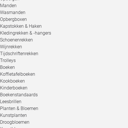
Manden
Wasmanden
Opbergboxen
Kapstokken & Haken
Kledingrekken & -hangers
Schoenenrekken
Wijnrekken
Tijdschriftenrekken
Trolleys
Boeken
Koffietafelboeken
Kookboeken
Kinderboeken
Boekenstandaards
Leesbrillen
Planten & Bloemen
Kunstplanten
Droogbloemen