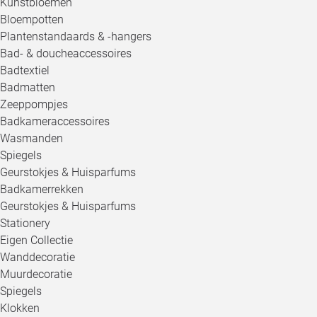
Kunstbloemen
Bloempotten
Plantenstandaards & -hangers
Bad- & doucheaccessoires
Badtextiel
Badmatten
Zeeppompjes
Badkameraccessoires
Wasmanden
Spiegels
Geurstokjes & Huisparfums
Badkamerrekken
Geurstokjes & Huisparfums
Stationery
Eigen Collectie
Wanddecoratie
Muurdecoratie
Spiegels
Klokken