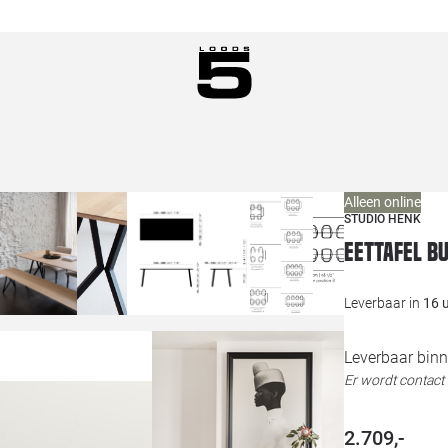
Alleen online
STUDIO HENK
Eettafel B
Leverbaar in
16 
Leverbaar binn
Er wordt contac
2.709,-