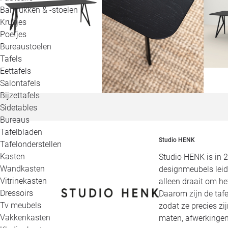
Barkrukken & -stoelen
Krukjes
Poefjes
Bureaustoelen
Tafels
Eettafels
Salontafels
Bijzettafels
Sidetables
Bureaus
Tafelbladen
Studio HENK
Tafelonderstellen
Kasten
Studio HENK is in 
Wandkasten
designmeubels leid
Vitrinekasten
alleen draait om h
Dressoirs
Daarom zijn de tafe
Tv meubels
zodat ze precies zi
Vakkenkasten
maten, afwerkingen,