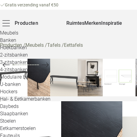
Gratis verzending vanaf €50
Producten
Ruimtes
Merken
Inspiratie
Meubels
Banken
Producten
/
Meubels
/
Tafels
/
Eettafels
Hoekbanken
2-zitsbanken
3-zitsbanken
4-zitsbanken
Modulaire banken
U-banken
Hockers
Hal- & Eetkamerbanken
Daybeds
Slaapbanken
Stoelen
Eetkamerstoelen
Fauteuils