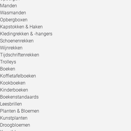
Manden
Wasmanden
Opbergboxen
Kapstokken & Haken
Kledingrekken & -hangers
Schoenenrekken
Wijnrekken
Tijdschriftenrekken
Trolleys
Boeken
Koffietafelboeken
Kookboeken
Kinderboeken
Boekenstandaards
Leesbrillen
Planten & Bloemen
Kunstplanten
Droogbloemen