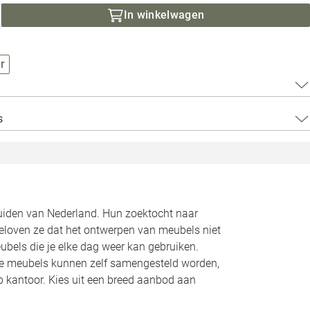
Loods 5 Za
In winkelwagen
Loods 5 Gara
r
Alle openingst
s
zuiden van Nederland. Hun zoektocht naar
geloven ze dat het ontwerpen van meubels niet
bels die je elke dag weer kan gebruiken.
Alle meubels kunnen zelf samengesteld worden,
op kantoor. Kies uit een breed aanbod aan