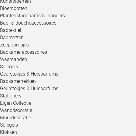
Kunstbloemen
Bloempotten
Plantenstandaards & -hangers
Bad- & doucheaccessoires
Badtextiel
Badmatten
Zeeppompjes
Badkameraccessoires
Wasmanden
Spiegels
Geurstokjes & Huisparfums
Badkamerrekken
Geurstokjes & Huisparfums
Stationery
Eigen Collectie
Wanddecoratie
Muurdecoratie
Spiegels
Klokken