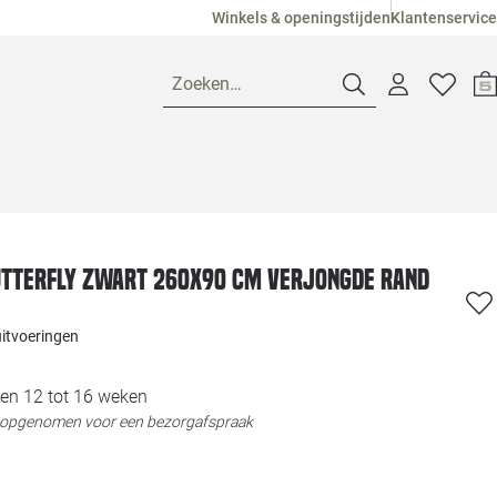
Winkels & openingstijden
Klantenservice
Zoeken…
Openingstijden
Pagina suggesties
Loods 5 Ame
utterfly zwart 260x90 cm verjongde rand
Winkels
Loods 5 Dui
uitvoeringen
Klantenservice
Loods 5 Maas
en 12 tot 16 weken
t opgenomen voor een bezorgafspraak
Veelgestelde vragen
Loods 5 Slie