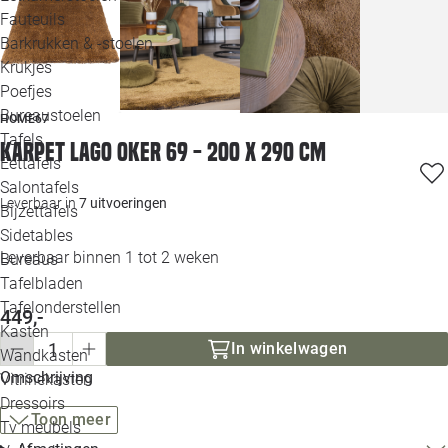
Loo
Fauteuils
Barkrukken & -stoelen
Krukjes
Loo
Poefjes
Bureaustoelen
HOME67
Loo
Tafels
Karpet Lago oker 69 - 200 x 290 cm
Eettafels
Loo
Salontafels
Leverbaar in
7 uitvoeringen
Bijzettafels
Loo
Sidetables
(out
Leverbaar binnen 1 tot 2 weken
Bureaus
Tafelbladen
Alle 
Tafelonderstellen
449,-
Kasten
In winkelwagen
Wandkasten
Omschrijving
Vitrinekasten
Dressoirs
Toon meer
Tv meubels