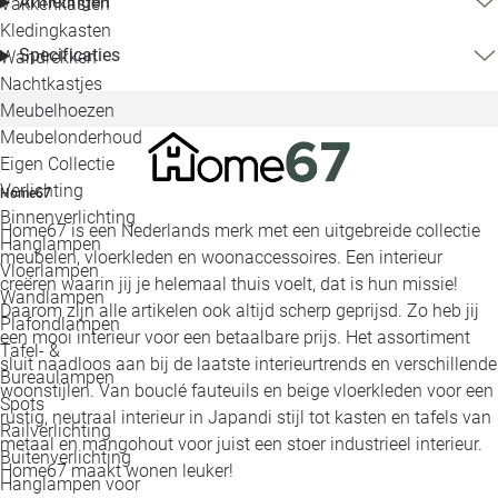
Afmetingen
Vakkenkasten
Kledingkasten
Specificaties
Wandrekken
Nachtkastjes
Meubelhoezen
Meubelonderhoud
Eigen Collectie
Verlichting
Home67
Binnenverlichting
Home67 is een Nederlands merk met een uitgebreide collectie
Hanglampen
meubelen, vloerkleden en woonaccessoires. Een interieur
Vloerlampen
creëren waarin jij je helemaal thuis voelt, dat is hun missie!
Wandlampen
Daarom zijn alle artikelen ook altijd scherp geprijsd. Zo heb jij
Plafondlampen
een mooi interieur voor een betaalbare prijs. Het assortiment
Tafel- &
sluit naadloos aan bij de laatste interieurtrends en verschillende
Bureaulampen
woonstijlen. Van bouclé fauteuils en beige vloerkleden voor een
Spots
rustig, neutraal interieur in Japandi stijl tot kasten en tafels van
Railverlichting
metaal en mangohout voor juist een stoer industrieel interieur.
Buitenverlichting
Home67 maakt wonen leuker!
Hanglampen voor