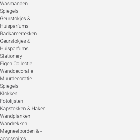
Wasmanden
Spiegels
Geurstokjes &
Huisparfums
Badkamerrekken
Geurstokjes &
Huisparfums
Stationery
Eigen Collectie
Wanddecoratie
Muurdecoratie
Spiegels
Klokken
Fotolijsten
Kapstokken & Haken
Wandplanken
Wandrekken
Magneetborden & -
accessoires