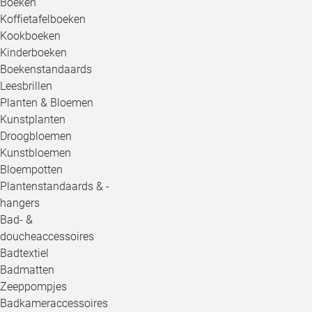
Boeken
Koffietafelboeken
Kookboeken
Kinderboeken
Boekenstandaards
Leesbrillen
Planten & Bloemen
Kunstplanten
Droogbloemen
Kunstbloemen
Bloempotten
Plantenstandaards & -
hangers
Bad- &
doucheaccessoires
Badtextiel
Badmatten
Zeeppompjes
Badkameraccessoires