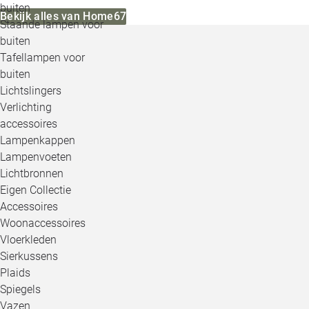
buiten
Bekijk alles van Home67
Staande lampen voor
buiten
Tafellampen voor
buiten
Lichtslingers
Verlichting
accessoires
Lampenkappen
Lampenvoeten
Lichtbronnen
Eigen Collectie
Accessoires
Woonaccessoires
Vloerkleden
Sierkussens
Plaids
Spiegels
Vazen