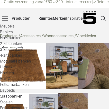
Gratis verzending vanaf €50
300+ interieurmerken
Retour
Producten
Ruimtes
Merken
Inspiratie
Meubels
Banken
Producten
/
Accessoires
/
Woonaccessoires
/
Vloerkleden
Hoekbanken
Pagina
2-zitsbanken
3-zitsbanken
4-zitsbanken
Winke
Modulaire banken
U-banken
Klant
Hockers
Hal- &
Veelg
Eetkamerbanken
Daybeds
Openin
Slaapbanken
Loo
Stoelen
Eetkamerstoelen