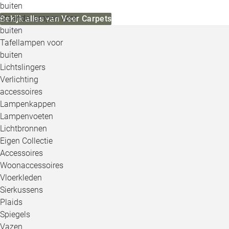
buiten
Staande lampen voor
Bekijk alles van Veer Carpets
buiten
Tafellampen voor
buiten
Lichtslingers
Verlichting
accessoires
Lampenkappen
Lampenvoeten
Lichtbronnen
Eigen Collectie
Accessoires
Woonaccessoires
Vloerkleden
Sierkussens
Plaids
Spiegels
Vazen