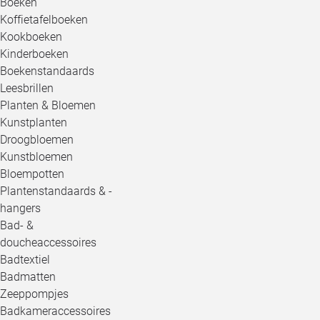
Boeken
Koffietafelboeken
Kookboeken
Kinderboeken
Boekenstandaards
Leesbrillen
Planten & Bloemen
Kunstplanten
Droogbloemen
Kunstbloemen
Bloempotten
Plantenstandaards & -
hangers
Bad- &
doucheaccessoires
Badtextiel
Badmatten
Zeeppompjes
Badkameraccessoires