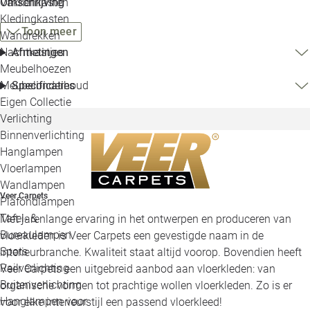
Omschrijving
Vakkenkasten
Kledingkasten
Toon meer
Wandrekken
Afmetingen
Nachtkastjes
Meubelhoezen
Specificaties
Meubelonderhoud
Eigen Collectie
Verlichting
Binnenverlichting
Hanglampen
Vloerlampen
Wandlampen
Veer Carpets
Plafondlampen
Tafel- &
Met jarenlange ervaring in het ontwerpen en produceren van
Bureaulampen
vloerkleden is Veer Carpets een gevestigde naam in de
Spots
interieurbranche. Kwaliteit staat altijd voorop. Bovendien heeft
Railverlichting
Veer Carpets een uitgebreid aanbod aan vloerkleden: van
Buitenverlichting
organische vormen tot prachtige wollen vloerkleden. Zo is er
Hanglampen voor
voor elke interieurstijl een passend vloerkleed!