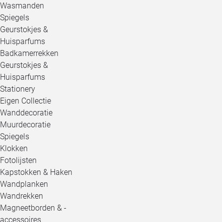
Wasmanden
Spiegels
Geurstokjes &
Huisparfums
Badkamerrekken
Geurstokjes &
Huisparfums
Stationery
Eigen Collectie
Wanddecoratie
Muurdecoratie
Spiegels
Klokken
Fotolijsten
Kapstokken & Haken
Wandplanken
Wandrekken
Magneetborden & -
accessoires