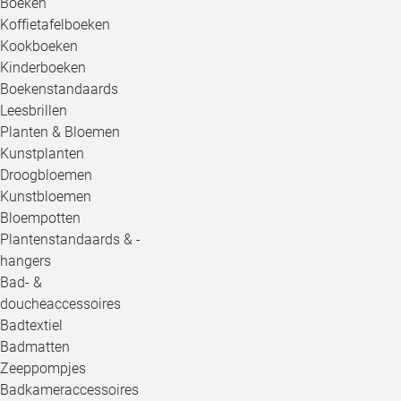
Boeken
Koffietafelboeken
Kookboeken
Kinderboeken
Boekenstandaards
Leesbrillen
Planten & Bloemen
Kunstplanten
Droogbloemen
Kunstbloemen
Bloempotten
Plantenstandaards & -
hangers
Bad- &
doucheaccessoires
Badtextiel
Badmatten
Zeeppompjes
Badkameraccessoires