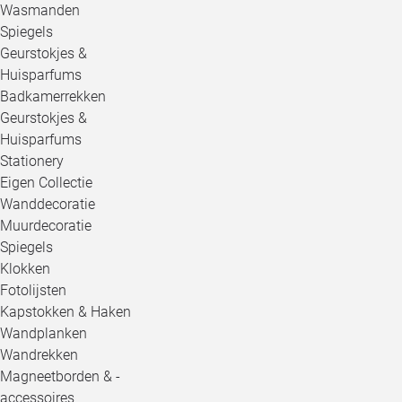
Wasmanden
Spiegels
Geurstokjes &
Huisparfums
Badkamerrekken
Geurstokjes &
Huisparfums
Stationery
Eigen Collectie
Wanddecoratie
Muurdecoratie
Spiegels
Klokken
Fotolijsten
Kapstokken & Haken
Wandplanken
Wandrekken
Magneetborden & -
accessoires