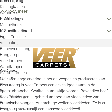
Omschrijving
Vakkenkasten
Kledingkasten
Toon meer
Wandrekken
Afmetingen
Nachtkastjes
Meubelhoezen
Specificaties
Meubelonderhoud
Eigen Collectie
Verlichting
Binnenverlichting
Hanglampen
Vloerlampen
Wandlampen
Veer Carpets
Plafondlampen
Tafel- &
Met jarenlange ervaring in het ontwerpen en produceren van
Bureaulampen
vloerkleden is Veer Carpets een gevestigde naam in de
Spots
interieurbranche. Kwaliteit staat altijd voorop. Bovendien heeft
Railverlichting
Veer Carpets een uitgebreid aanbod aan vloerkleden: van
Buitenverlichting
organische vormen tot prachtige wollen vloerkleden. Zo is er
Hanglampen voor
voor elke interieurstijl een passend vloerkleed!