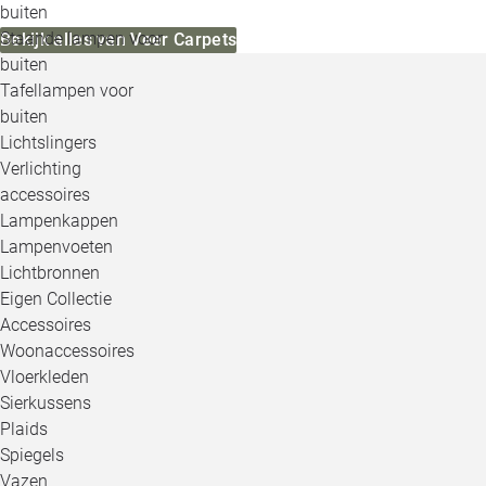
buiten
Staande lampen voor
Bekijk alles van Veer Carpets
buiten
Tafellampen voor
buiten
Lichtslingers
Verlichting
accessoires
Lampenkappen
Lampenvoeten
Lichtbronnen
Eigen Collectie
Accessoires
Woonaccessoires
Vloerkleden
Sierkussens
Plaids
Spiegels
Vazen