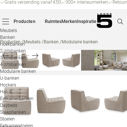
Gratis verzending vanaf €50
300+ interieurmerken
Retour
Producten
Ruimtes
Merken
Inspiratie
Meubels
Banken
Producten
/
Meubels
/
Banken
/
Modulaire banken
Hoekbanken
Pagina
2-zitsbanken
3-zitsbanken
4-zitsbanken
Winke
Modulaire banken
U-banken
Klant
Hockers
Hal- &
Veelg
Eetkamerbanken
Daybeds
Openin
Slaapbanken
Loo
Stoelen
Eetkamerstoelen