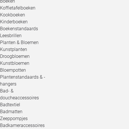
Boeken
Koffietafelboeken
Kookboeken
Kinderboeken
Boekenstandaards
Leesbrillen
Planten & Bloemen
Kunstplanten
Droogbloemen
Kunstbloemen
Bloempotten
Plantenstandaards & -
hangers
Bad- &
doucheaccessoires
Badtextiel
Badmatten
Zeeppompjes
Badkameraccessoires