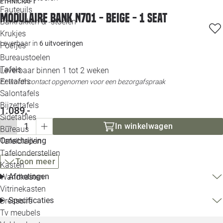
ETHNICRAFT
Loo
Fauteuils
Modulaire bank N701 - beige - 1 seat
Barkrukken & -stoelen
Krukjes
Loo
Leverbaar in
6 uitvoeringen
Poefjes
Bureaustoelen
Loo
Tafels
Leverbaar binnen 1 tot 2 weken
Eettafels
Er wordt contact opgenomen voor een bezorgafspraak
Loo
Salontafels
Bijzettafels
1.089,-
Loo
Sidetables
In winkelwagen
Bureaus
Omschrijving
Tafelbladen
Alle 
Tafelonderstellen
Toon meer
Kasten
Afmetingen
Wandkasten
Vitrinekasten
Specificaties
Dressoirs
Tv meubels