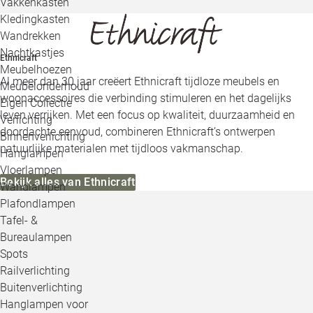
Vakkenkasten
Kledingkasten
Wandrekken
Nachtkastjes
Ethnicraft
Meubelhoezen
Al meer dan 30 jaar creëert Ethnicraft tijdloze meubels en
Meubelonderhoud
woonaccessoires die verbinding stimuleren en het dagelijks
Eigen Collectie
leven verrijken. Met een focus op kwaliteit, duurzaamheid en
Verlichting
doordachte eenvoud, combineren Ethnicraft’s ontwerpen
Binnenverlichting
natuurlijke materialen met tijdloos vakmanschap.
Hanglampen
Vloerlampen
Bekijk alles van Ethnicraft
Wandlampen
Plafondlampen
Tafel- &
Bureaulampen
Spots
Railverlichting
Buitenverlichting
Hanglampen voor