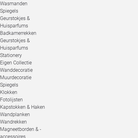
Wasmanden
Spiegels
Geurstokjes &
Huisparfums
Badkamerrekken
Geurstokjes &
Huisparfums
Stationery
Eigen Collectie
Wanddecoratie
Muurdecoratie
Spiegels
Klokken
Fotolijsten
Kapstokken & Haken
Wandplanken
Wandrekken
Magneetborden & -
accessoires