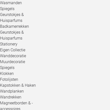
Wasmanden
Spiegels
Geurstokjes &
Huisparfums
Badkamerrekken
Geurstokjes &
Huisparfums
Stationery
Eigen Collectie
Wanddecoratie
Muurdecoratie
Spiegels
Klokken
Fotolijsten
Kapstokken & Haken
Wandplanken
Wandrekken
Magneetborden & -
accessoires