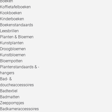
Boeken
Koffietafelboeken
Kookboeken
Kinderboeken
Boekenstandaards
Leesbrillen
Planten & Bloemen
Kunstplanten
Droogbloemen
Kunstbloemen
Bloempotten
Plantenstandaards & -
hangers
Bad- &
doucheaccessoires
Badtextiel
Badmatten
Zeeppompjes
Badkameraccessoires