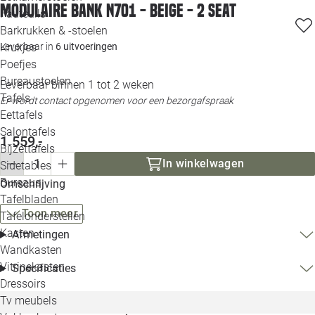
Modulaire bank N701 - beige - 2 seat
Loo
Fauteuils
Barkrukken & -stoelen
Leverbaar in
6 uitvoeringen
Krukjes
Loo
Poefjes
Bureaustoelen
Leverbaar binnen 1 tot 2 weken
Loo
Tafels
Er wordt contact opgenomen voor een bezorgafspraak
Eettafels
Loo
Salontafels
1.559,-
Bijzettafels
Loo
In winkelwagen
Sidetables
Bureaus
Omschrijving
Tafelbladen
Alle 
Toon meer
Tafelonderstellen
Kasten
Afmetingen
Wandkasten
Vitrinekasten
Specificaties
Dressoirs
Tv meubels