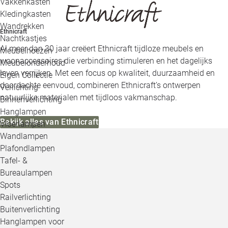
Vakkenkasten
Kledingkasten
Wandrekken
Ethnicraft
Nachtkastjes
Al meer dan 30 jaar creëert Ethnicraft tijdloze meubels en
Meubelhoezen
woonaccessoires die verbinding stimuleren en het dagelijks
Meubelonderhoud
leven verrijken. Met een focus op kwaliteit, duurzaamheid en
Eigen Collectie
doordachte eenvoud, combineren Ethnicraft’s ontwerpen
Verlichting
natuurlijke materialen met tijdloos vakmanschap.
Binnenverlichting
Hanglampen
Bekijk alles van Ethnicraft
Vloerlampen
Wandlampen
Plafondlampen
Tafel- &
Bureaulampen
Spots
Railverlichting
Buitenverlichting
Hanglampen voor