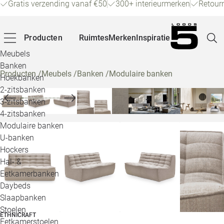
Gratis verzending vanaf €50
300+ interieurmerken
Retour
Producten
Ruimtes
Merken
Inspiratie
Meubels
Banken
Producten
/
Meubels
/
Banken
/
Modulaire banken
Hoekbanken
Pagina
2-zitsbanken
3-zitsbanken
4-zitsbanken
Winke
Modulaire banken
U-banken
Klant
Hockers
Hal- &
Veelg
Eetkamerbanken
Daybeds
Openin
Slaapbanken
Loo
Stoelen
ETHNICRAFT
Eetkamerstoelen