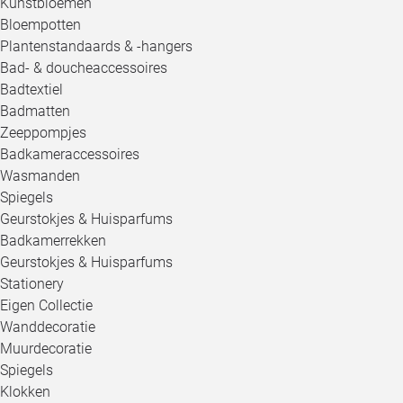
Kunstbloemen
Bloempotten
Plantenstandaards & -hangers
Bad- & doucheaccessoires
Badtextiel
Badmatten
Zeeppompjes
Badkameraccessoires
Wasmanden
Spiegels
Geurstokjes & Huisparfums
Badkamerrekken
Geurstokjes & Huisparfums
Stationery
Eigen Collectie
Wanddecoratie
Muurdecoratie
Spiegels
Klokken