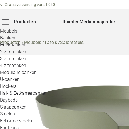
Gratis verzending vanaf €50
Producten
Ruimtes
Merken
Inspiratie
Meubels
Banken
Producten
/
Meubels
/
Tafels
/
Salontafels
Hoekbanken
2-zitsbanken
3-zitsbanken
4-zitsbanken
Modulaire banken
U-banken
Hockers
Hal- & Eetkamerbanken
Daybeds
Slaapbanken
Stoelen
Eetkamerstoelen
Fauteuils