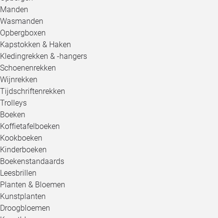
Manden
Wasmanden
Opbergboxen
Kapstokken & Haken
Kledingrekken & -hangers
Schoenenrekken
Wijnrekken
Tijdschriftenrekken
Trolleys
Boeken
Koffietafelboeken
Kookboeken
Kinderboeken
Boekenstandaards
Leesbrillen
Planten & Bloemen
Kunstplanten
Droogbloemen