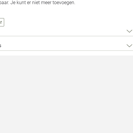
Loods 5 Za
aar. Je kunt er niet meer toevoegen.
Loods 5 Gara
r
Alle openingst
s