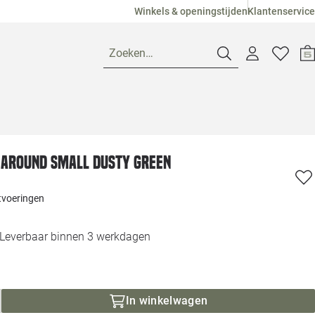
Winkels & openingstijden
Klantenservice
Zoeken…
Openingstijden
 Around small dusty green
Pagina suggesties
Loods 5 Ame
itvoeringen
Winkels
Loods 5 Dui
Leverbaar binnen 3 werkdagen
Klantenservice
Loods 5 Maas
Veelgestelde vragen
Loods 5 Slie
In winkelwagen