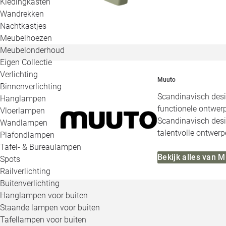
Kledingkasten
Wandrekken
Nachtkastjes
Meubelhoezen
Meubelonderhoud
Eigen Collectie
Verlichting
Muuto
Binnenverlichting
Scandinavisch desi
Hanglampen
functionele ontwerp
Vloerlampen
Scandinavisch desig
Wandlampen
talentvolle ontwerp
Plafondlampen
Tafel- & Bureaulampen
Bekijk alles van 
Spots
Railverlichting
Buitenverlichting
Hanglampen voor buiten
Staande lampen voor buiten
Tafellampen voor buiten