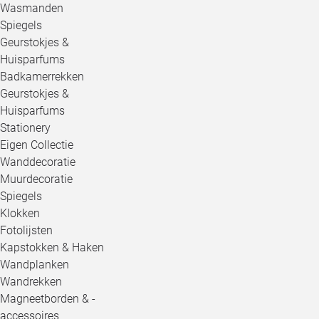
Wasmanden
Spiegels
Geurstokjes &
Huisparfums
Badkamerrekken
Geurstokjes &
Huisparfums
Stationery
Eigen Collectie
Wanddecoratie
Muurdecoratie
Spiegels
Klokken
Fotolijsten
Kapstokken & Haken
Wandplanken
Wandrekken
Magneetborden & -
accessoires