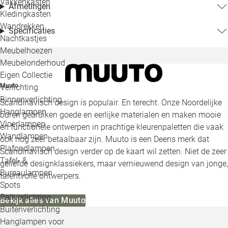
Vakkenkasten
Afmetingen
Kledingkasten
Wandrekken
Specificaties
Nachtkastjes
Meubelhoezen
Meubelonderhoud
Eigen Collectie
Muuto
Verlichting
Binnenverlichting
Scandinavisch design is populair. En terecht. Onze Noordelijke
Hanglampen
buren gebruiken goede en eerlijke materialen en maken mooie
Vloerlampen
en functionele ontwerpen in prachtige kleurenpaletten die vaak
Wandlampen
ook nog zeer betaalbaar zijn. Muuto is een Deens merk dat
Plafondlampen
Scandinavisch design verder op de kaart wil zetten. Niet de zeer
Tafel- &
geliefde designklassiekers, maar vernieuwend design van jonge,
Bureaulampen
talentvolle ontwerpers.
Spots
Railverlichting
Bekijk alles van Muuto
Buitenverlichting
Hanglampen voor