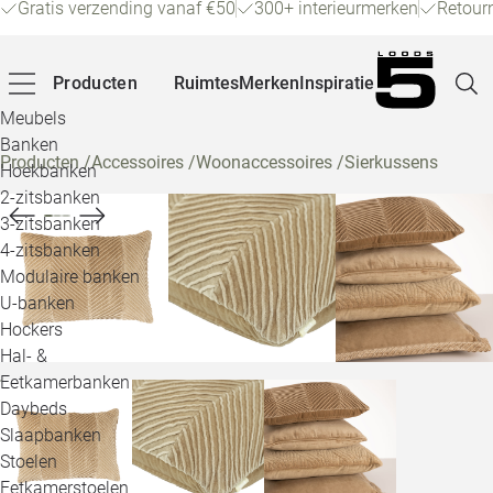
Gratis verzending vanaf €50
300+ interieurmerken
Retour
Producten
Ruimtes
Merken
Inspiratie
Meubels
Banken
Producten
/
Accessoires
/
Woonaccessoires
/
Sierkussens
Hoekbanken
Pagina
2-zitsbanken
3-zitsbanken
4-zitsbanken
Winke
Modulaire banken
U-banken
Klant
Hockers
Hal- &
Veelg
Eetkamerbanken
Daybeds
Openin
Slaapbanken
Loo
Stoelen
Eetkamerstoelen