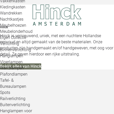
Vakkenkasten
Kledingkasten
Wandrekken
Nachtkastjes
Meubelhoezen
Hinck
Meubelonderhoud
Hinck is vernieuwend, uniek, met een nuchtere Hollandse
Eigen Collectie
eenvoud en altijd gemaakt van de beste materialen. Onze
Verlichting
producten zijn handgemaakt en/of handgeweven, met oog voor
Binnenverlichting
detail. Ze geven hierdoor een rijke uitstraling.
Hanglampen
Vloerlampen
Bekijk alles van Hinck
Wandlampen
Plafondlampen
Tafel- &
Bureaulampen
Spots
Railverlichting
Buitenverlichting
Hanglampen voor