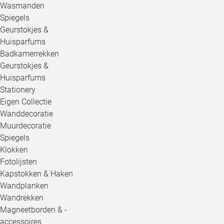
Wasmanden
Spiegels
Geurstokjes &
Huisparfums
Badkamerrekken
Geurstokjes &
Huisparfums
Stationery
Eigen Collectie
Wanddecoratie
Muurdecoratie
Spiegels
Klokken
Fotolijsten
Kapstokken & Haken
Wandplanken
Wandrekken
Magneetborden & -
accessoires