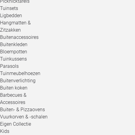
Picknicktafels
Tuinsets
Ligbedden
Hangmatten &
Zitzakken
Buitenaccessoires
Buitenkleden
Bloempotten
Tuinkussens
Parasols
Tuinmeubelhoezen
Buitenverlichting
Buiten koken
Barbecues &
Accessoires
Buiten- & Pizzaovens
Vuurkorven & -schalen
Eigen Collectie
Kids