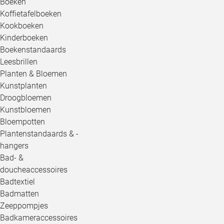
Boeken
Koffietafelboeken
Kookboeken
Kinderboeken
Boekenstandaards
Leesbrillen
Planten & Bloemen
Kunstplanten
Droogbloemen
Kunstbloemen
Bloempotten
Plantenstandaards & -
hangers
Bad- &
doucheaccessoires
Badtextiel
Badmatten
Zeeppompjes
Badkameraccessoires