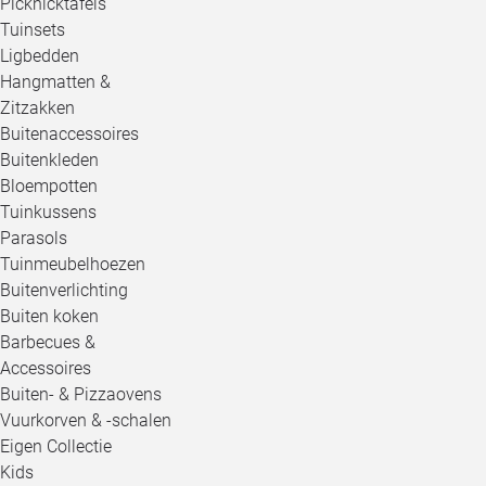
Picknicktafels
Tuinsets
Ligbedden
Hangmatten &
Zitzakken
Buitenaccessoires
Buitenkleden
Bloempotten
Tuinkussens
Parasols
Tuinmeubelhoezen
Buitenverlichting
Buiten koken
Barbecues &
Accessoires
Buiten- & Pizzaovens
Vuurkorven & -schalen
Eigen Collectie
Kids