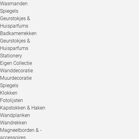
Wasmanden
Spiegels
Geurstokjes &
Huisparfums
Badkamerrekken
Geurstokjes &
Huisparfums
Stationery
Eigen Collectie
Wanddecoratie
Muurdecoratie
Spiegels
Klokken
Fotolijsten
Kapstokken & Haken
Wandplanken
Wandrekken
Magneetborden & -
accessoires