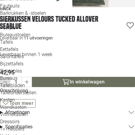
Loo
Fauteuils
HINCK
Barkrukken & -stoelen
Sierkussen velours tucked allover
Krukjes
Loo
seablue
Poefjes
Bureaustoelen
Loo
Leverbaar in
11 uitvoeringen
Tafels
Eettafels
Loo
Leverbaar binnen 1 week
Salontafels
Bijzettafels
Loo
Sidetables
42,95
Bureaus
In winkelwagen
Tafelbladen
Alle 
Omschrijving
Tafelonderstellen
Kasten
Toon meer
Wandkasten
Afmetingen
Vitrinekasten
Dressoirs
Specificaties
Tv meubels