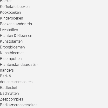
Boeken
Koffietafelboeken
Kookboeken
Kinderboeken
Boekenstandaards
Leesbrillen
Planten & Bloemen
Kunstplanten
Droogbloemen
Kunstbloemen
Bloempotten
Plantenstandaards & -
hangers
Bad- &
doucheaccessoires
Badtextiel
Badmatten
Zeeppompjes
Badkameraccessoires