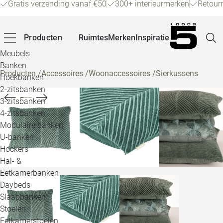
Gratis verzending vanaf €50
300+ interieurmerken
Retour
Producten
Ruimtes
Merken
Inspiratie
Meubels
Banken
Producten
/
Accessoires
/
Woonaccessoires
/
Sierkussens
Hoekbanken
Pagina
2-zitsbanken
3-zitsbanken
4-zitsbanken
Winke
Modulaire banken
U-banken
Klant
Hockers
Hal- &
Veelg
Eetkamerbanken
Daybeds
Openin
Slaapbanken
Loo
Stoelen
Eetkamerstoelen