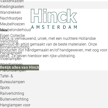
Vakkenkasten
Kledingkasten
Wandrekken
Nachtkastjes
Meubelhoezen
Meubelonderhoud
Hinck
Eigen Collectie
Hinck is vernieuwend, uniek, met een nuchtere Hollandse
Verlichting
eenvoud en altijd gemaakt van de beste materialen. Onze
Binnenverlichting
producten zijn handgemaakt en/of handgeweven, met oog voor
Hanglampen
detail. Ze geven hierdoor een rijke uitstraling.
Vloerlampen
Wandlampen
Bekijk alles van Hinck
Plafondlampen
Tafel- &
Bureaulampen
Spots
Railverlichting
Buitenverlichting
Hanglampen voor