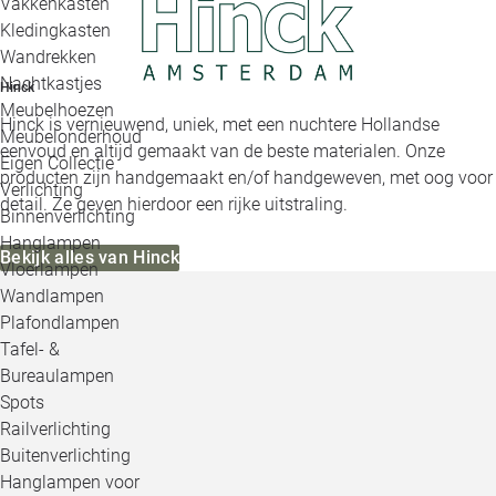
Vakkenkasten
Kledingkasten
Wandrekken
Nachtkastjes
Hinck
Meubelhoezen
Hinck is vernieuwend, uniek, met een nuchtere Hollandse
Meubelonderhoud
eenvoud en altijd gemaakt van de beste materialen. Onze
Eigen Collectie
producten zijn handgemaakt en/of handgeweven, met oog voor
Verlichting
detail. Ze geven hierdoor een rijke uitstraling.
Binnenverlichting
Hanglampen
Bekijk alles van Hinck
Vloerlampen
Wandlampen
Plafondlampen
Tafel- &
Bureaulampen
Spots
Railverlichting
Buitenverlichting
Hanglampen voor