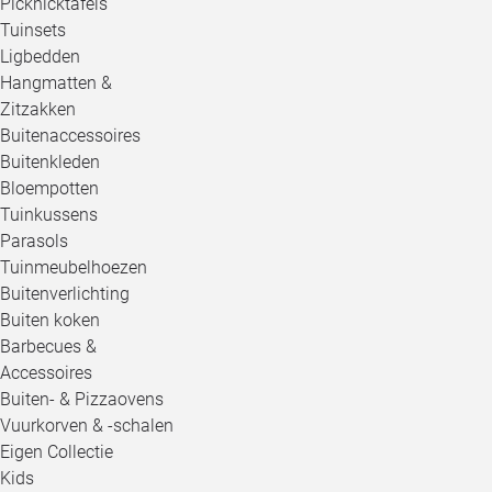
Picknicktafels
Tuinsets
Ligbedden
Hangmatten &
Zitzakken
Buitenaccessoires
Buitenkleden
Bloempotten
Tuinkussens
Parasols
Tuinmeubelhoezen
Buitenverlichting
Buiten koken
Barbecues &
Accessoires
Buiten- & Pizzaovens
Vuurkorven & -schalen
Eigen Collectie
Kids