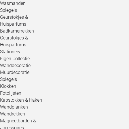
Wasmanden
Spiegels
Geurstokjes &
Huisparfums
Badkamerrekken
Geurstokjes &
Huisparfums
Stationery
Eigen Collectie
Wanddecoratie
Muurdecoratie
Spiegels
Klokken
Fotolijsten
Kapstokken & Haken
Wandplanken
Wandrekken
Magneetborden & -
accessoires