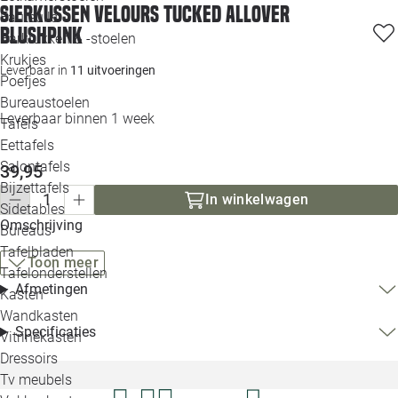
Sierkussen velours tucked allover
Loo
Fauteuils
blushpink
Barkrukken & -stoelen
Krukjes
Loo
Leverbaar in
11 uitvoeringen
Poefjes
Bureaustoelen
Loo
Leverbaar binnen 1 week
Tafels
Eettafels
Loo
Salontafels
39,95
Bijzettafels
In winkelwagen
Loo
Sidetables
Omschrijving
Bureaus
Tafelbladen
Toon meer
Alle 
Tafelonderstellen
Afmetingen
Kasten
Wandkasten
Specificaties
Vitrinekasten
Dressoirs
Tv meubels