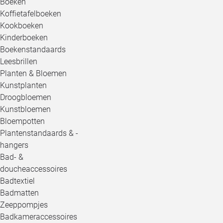
Boeken
Koffietafelboeken
Kookboeken
Kinderboeken
Boekenstandaards
Leesbrillen
Planten & Bloemen
Kunstplanten
Droogbloemen
Kunstbloemen
Bloempotten
Plantenstandaards & -
hangers
Bad- &
doucheaccessoires
Badtextiel
Badmatten
Zeeppompjes
Badkameraccessoires