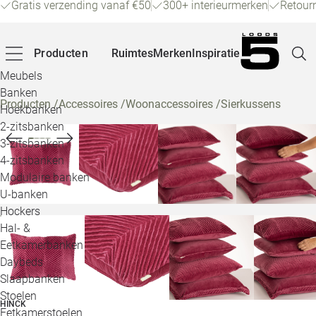
Gratis verzending vanaf €50
300+ interieurmerken
Retour
Producten
Ruimtes
Merken
Inspiratie
Meubels
Banken
Producten
/
Accessoires
/
Woonaccessoires
/
Sierkussens
Hoekbanken
Pagina
2-zitsbanken
3-zitsbanken
4-zitsbanken
Winke
Modulaire banken
U-banken
Klant
Hockers
Hal- &
Veelg
Eetkamerbanken
Daybeds
Openin
Slaapbanken
Loo
Stoelen
HINCK
Eetkamerstoelen